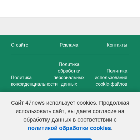
О сайте
Реклама
Контакты
Политика
обработки
Политика
Политика
персональных
использования
конфиденциальности
данных
cookie-файлов
Сайт 47news использует cookies. Продолжая
использовать сайт, вы даете согласие на
©
47 новостей (47 news)
2005 — 2026 г.
обработку данных в соответствии с
Свидетельство о регистрации СМИ Эл № ФС 77-39848, выдано
Федеральной службой по надзору в сфере связи,
.
политикой обработки cookies
информационных технологий и массовых коммуникаций
(Роскомнадзор) от 18 мая 2010г.