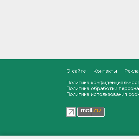
16:10
В Касимово BMW X7 влетел
и снёс детскую площадку -
фото
15:51
Лобовая авария собрала
пробку больше 8 км на
"Коле" - фото
15:32
О сайте
Контакты
Рекла
Стало известно, зачем
Политика конфиденциальнос
депутатов ЗакСа экстренно
Политика обработки персона
вызывают на работу
Политика использования coo
15:14
Жителей Ленобласти
предупреждают, что погода
завтра испортится, и
серьезно
15:01
47news.ru — независимое интерн