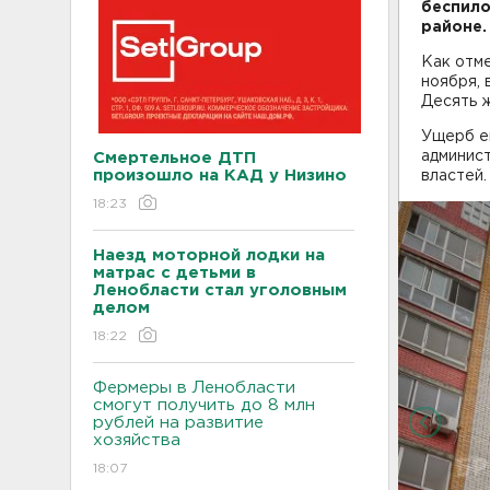
беспило
районе.
Как отм
ноября, 
Десять ж
Ущерб ещ
админис
Смертельное ДТП
произошло на КАД у Низино
властей.
18:23
Наезд моторной лодки на
матрас с детьми в
Ленобласти стал уголовным
делом
18:22
Фермеры в Ленобласти
смогут получить до 8 млн
рублей на развитие
хозяйства
18:07