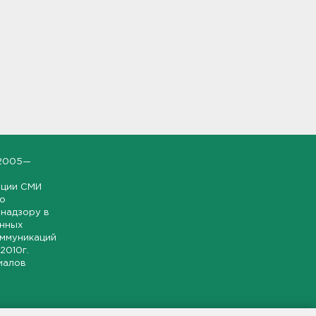
2005—
ации СМИ
но
надзору в
онных
оммуникаций
 2010г.
иалов
ской и