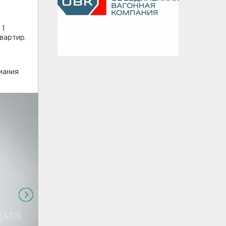
1
вартир.
мания