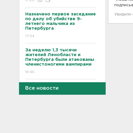
17:20
подписы
Назначено первое заседание
Увидели
по делу об убийстве 9-
летнего мальчика из
Петербурга
17:04
За неделю 1,3 тысячи
жителей Ленобласти и
Петербурга были атакованы
членистоногими вампирами
16:46
"Казино-призрак" закрыли на
Все новости
Лиговском. Нашли 211 игровых
автоматов
16:29
Бомбоубежища во
Всеволожске обследуют за
1,6 млн рублей