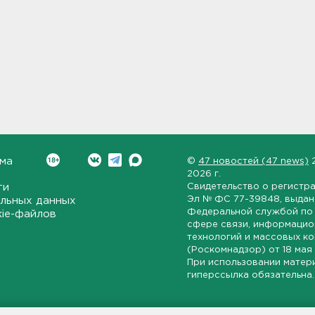
ма
©
47 новостей (47 news)
2026 г.
ти
Свидетельство о регистр
Эл № ФС 77-39848
, выда
льных данных
Федеральной службой по 
kie-файлов
сфере связи, информаци
технологий и массовых к
(Роскомнадзор) от
18 мая
При использовании матер
гиперссылка обязательна.
ет-издание, направленное на всестороннее освещение политиче