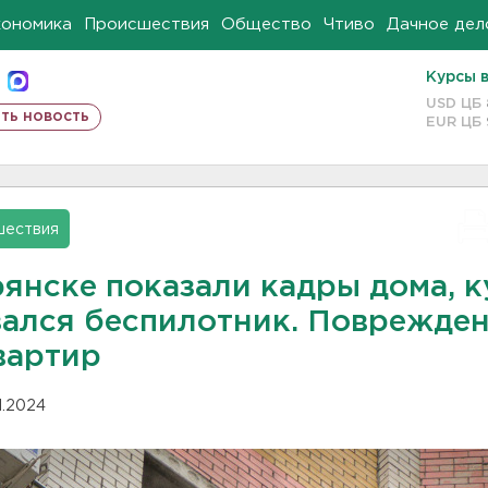
кономика
Происшествия
Общество
Чтиво
Дачное дел
Курсы 
USD ЦБ
ть новость
EUR ЦБ
шествия
рянске показали кадры дома, к
зался беспилотник. Поврежде
вартир
11.2024