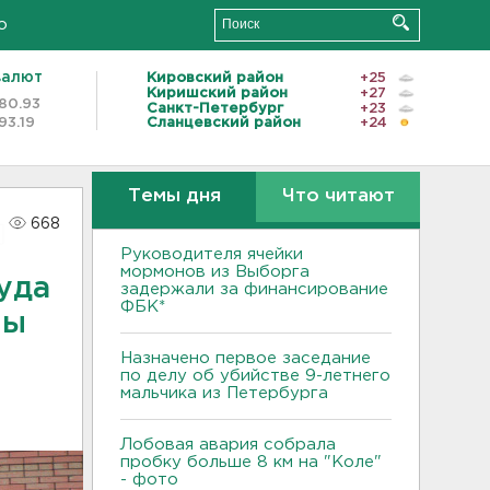
о
валют
Кировский район
+25
Киришский район
+27
80.93
Санкт-Петербург
+23
93.19
Сланцевский район
+24
Темы дня
Что читают
668
Руководителя ячейки
мормонов из Выборга
уда
задержали за финансирование
ФБК*
ны
Назначено первое заседание
по делу об убийстве 9-летнего
мальчика из Петербурга
Лобовая авария собрала
пробку больше 8 км на "Коле"
- фото