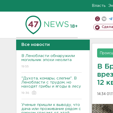
Власть
Э
18+
Сдела
Все новости
Проис
В Ленобласти обнаружили
могильник эпохи неолита
В Б
19:55
вре
"Духота, комары, слепни". В
12 к
Ленобласти с трудом, но
находят грибы и ягоды в лесу
19:36
14:34 01.
Ученые пришли к выводу, что
дача или проживание рядом с
парком спасает от этой