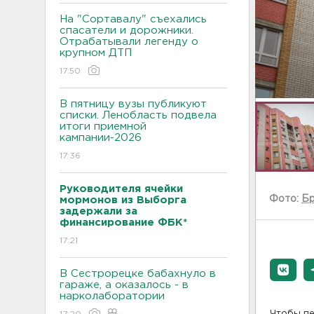
На "Сортавалу" съехались
спасатели и дорожники.
Отрабатывали легенду о
крупном ДТП
17:50
В пятницу вузы публикуют
списки. Ленобласть подвела
итоги приемной
кампании-2026
17:36
Руководителя ячейки
Фото:
Бр
мормонов из Выборга
задержали за
финансирование ФБК*
17:21
В Сестрорецке бабахнуло в
гараже, а оказалось - в
нарколаборатории
Чтобы пе