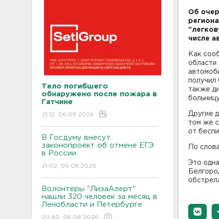
Об очер
региона
"легков
числе а
Как соо
области 
автомоби
получил 
Тело погибшего
также ди
обнаружено после пожара в
больниц
Гатчине
Другие д
21:12, 06.08.2026
том же с
от беспи
В Госдуму внесут
законопроект об отмене ЕГЭ
По слова
в России
Это одна
21:02, 06.08.2026
Белгород
обстрел
Волонтеры "ЛизаАлерт"
нашли 320 человек за месяц в
Ленобласти и Петербурге
20:40, 06.08.2026