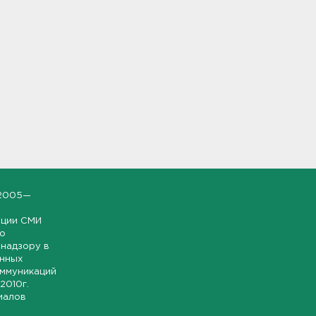
2005—
ации СМИ
но
надзору в
онных
оммуникаций
 2010г.
иалов