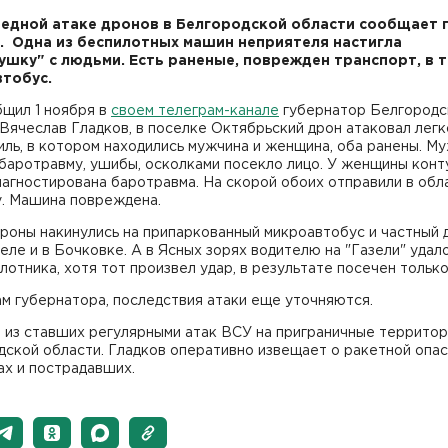
едной атаке дронов в Белгородской области сообщает 
. Одна из беспилотных машин неприятеля настигла
ушку" с людьми. Есть раненые, поврежден транспорт, в 
втобус.
бщил 1 ноября в
своем телеграм-канале
губернатор Белгородс
Вячеслав Гладков, в поселке Октябрьский дрон атаковал лег
ль, в котором находились мужчина и женщина, оба ранены. М
баротравму, ушибы, осколками посекло лицо. У женщины конт
агностирована баротравма. На скорой обоих отправили в об
у. Машина повреждена.
роны накинулись на припаркованный микроавтобус и частный 
еле и в Бочковке. А в Ясных зорях водителю на "Газели" удал
лотника, хотя тот произвел удар, в результате посечен только
м губернатора, последствия атаки еще уточняются.
 из ставших регулярными атак ВСУ на приграничные территор
ской области. Гладков оперативно извещает о ракетной опас
ах и пострадавших.