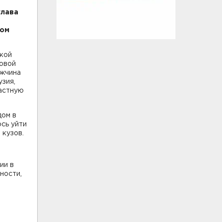
глава
том
кой
ковой
ужчина
узия,
ластную
дом в
ось уйти
 кузов.
ии в
ности,