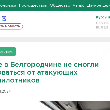
кономика
Происшествия
Общество
Чтиво
Дачное дел
Курсы 
USD ЦБ
ть новость
EUR ЦБ
шествия
е в Белгородчине не смогли
рваться от атакующих
пилотников
11.2024