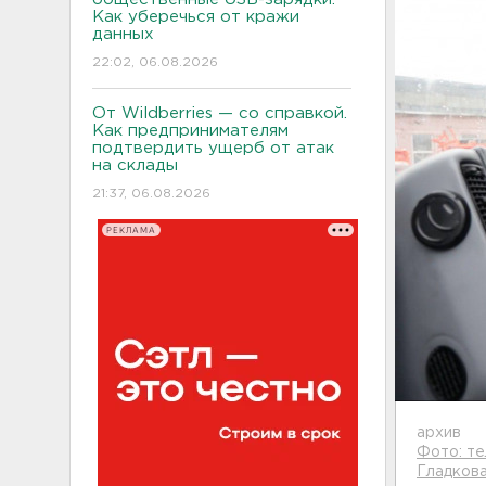
Как уберечься от кражи
данных
22:02, 06.08.2026
От Wildberries — со справкой.
Как предпринимателям
подтвердить ущерб от атак
на склады
21:37, 06.08.2026
РЕКЛАМА
архив
Фото: те
Гладков