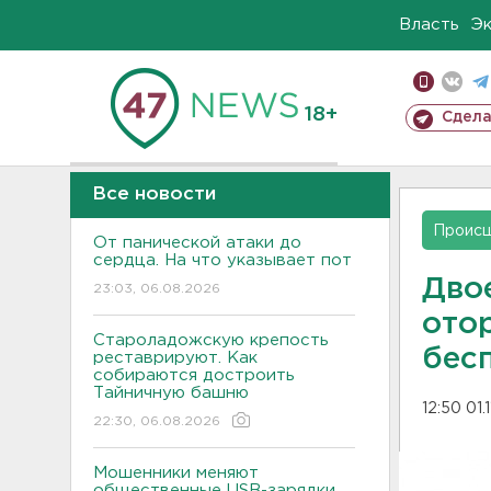
Власть
Э
18+
Сдела
Все новости
Проис
От панической атаки до
сердца. На что указывает пот
Дво
23:03, 06.08.2026
ото
Староладожскую крепость
бес
реставрируют. Как
собираются достроить
Тайничную башню
12:50 01.
22:30, 06.08.2026
Мошенники меняют
общественные USB-зарядки.