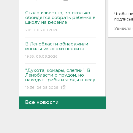
Стало известно, во сколько
Чтобы пе
обойдется собрать ребенка в
подписы
школу на ресейле
Увидели
20:18, 06.08.2026
В Ленобласти обнаружили
могильник эпохи неолита
19:55, 06.08.2026
"Духота, комары, слепни". В
Ленобласти с трудом, но
находят грибы и ягоды в лесу
19:36, 06.08.2026
Ученые пришли к выводу, что
Все новости
дача или проживание рядом с
парком спасает от этой
болезни
19:07, 06.08.2026