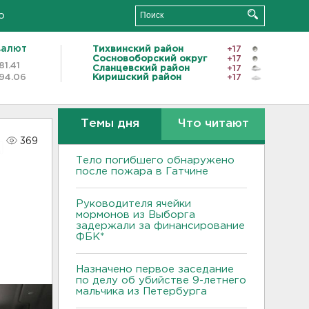
о
валют
Тихвинский район
+17
Сосновоборский округ
+17
81.41
Сланцевский район
+17
94.06
Киришский район
+17
Темы дня
Что читают
369
Тело погибшего обнаружено
после пожара в Гатчине
Руководителя ячейки
мормонов из Выборга
задержали за финансирование
ФБК*
Назначено первое заседание
по делу об убийстве 9-летнего
мальчика из Петербурга