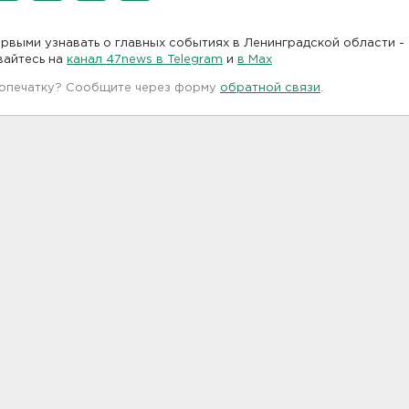
рвыми узнавать о главных событиях в Ленинградской области -
вайтесь на
канал 47news в Telegram
и
в Maх
 опечатку? Сообщите через форму
обратной связи
.