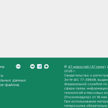
ма
©
47 новостей (47 news)
2026 г.
ти
Свидетельство о регистр
Эл № ФС 77-39848
, выда
льных данных
Федеральной службой по 
kie-файлов
сфере связи, информаци
технологий и массовых к
(Роскомнадзор) от
18 мая
При использовании матер
гиперссылка обязательна.