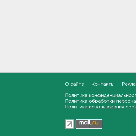
Для иностранных
абитуриентов хотят ввести
экзамен по русскому
18:49, 06.08.2026
Смертельное ДТП
произошло на КАД у Низино
18:23, 06.08.2026
Наезд моторной лодки на
матрас с детьми в
Ленобласти стал уголовным
делом
О сайте
Контакты
Рекла
18:22, 06.08.2026
Политика конфиденциальнос
Фермеры в Ленобласти
Политика обработки персона
смогут получить до 8 млн
Политика использования coo
рублей на развитие
хозяйства
18:07, 06.08.2026