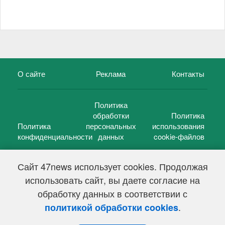
О сайте
Реклама
Контакты
Политика
обработки
Политика
Политика
персональных
использования
конфиденциальности
данных
cookie-файлов
Сайт 47news использует cookies. Продолжая
использовать сайт, вы даете согласие на
©
47 новостей (47 news)
2005 — 2026 г.
обработку данных в соответствии с
Свидетельство о регистрации СМИ Эл № ФС 77-39848, выдано
Федеральной службой по надзору в сфере связи,
.
политикой обработки cookies
информационных технологий и массовых коммуникаций
(Роскомнадзор) от 18 мая 2010г.