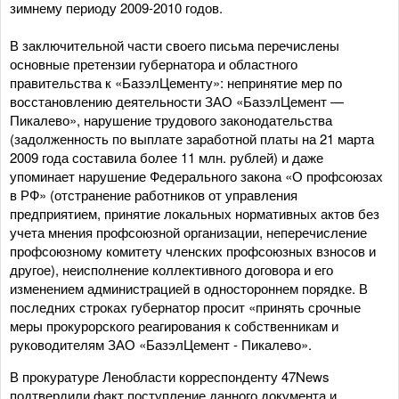
зимнему периоду 2009-2010 годов.
В заключительной части своего письма перечислены
основные претензии губернатора и областного
правительства к «БазэлЦементу»: непринятие мер по
восстановлению деятельности ЗАО «БазэлЦемент —
Пикалево», нарушение трудового законодательства
(задолженность по выплате заработной платы на 21 марта
2009 года составила более 11 млн. рублей) и даже
упоминает нарушение Федерального закона «О профсоюзах
в РФ» (отстранение работников от управления
предприятием, принятие локальных нормативных актов без
учета мнения профсоюзной организации, неперечисление
профсоюзному комитету членских профсоюзных взносов и
другое), неисполнение коллективного договора и его
изменением администрацией в одностороннем порядке. В
последних строках губернатор просит «принять срочные
меры прокурорского реагирования к собственникам и
руководителям ЗАО «БазэлЦемент - Пикалево».
В прокуратуре Ленобласти корреспонденту 47News
подтвердили факт поступление данного документа и