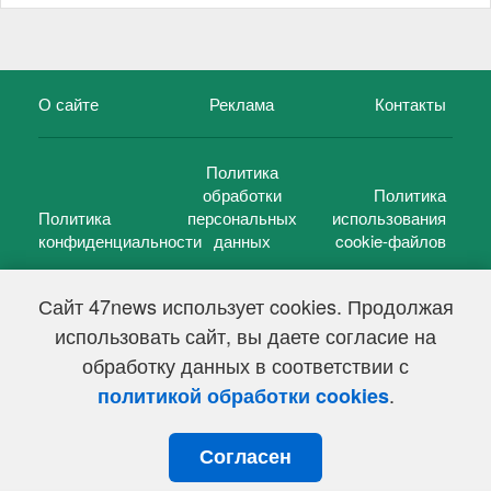
О сайте
Реклама
Контакты
Политика
обработки
Политика
Политика
персональных
использования
конфиденциальности
данных
cookie-файлов
Сайт 47news использует cookies. Продолжая
использовать сайт, вы даете согласие на
©
47 новостей (47 news)
2005 — 2026 г.
обработку данных в соответствии с
Свидетельство о регистрации СМИ Эл № ФС 77-39848, выдано
Федеральной службой по надзору в сфере связи,
.
политикой обработки cookies
информационных технологий и массовых коммуникаций
(Роскомнадзор) от 18 мая 2010г.
Согласен