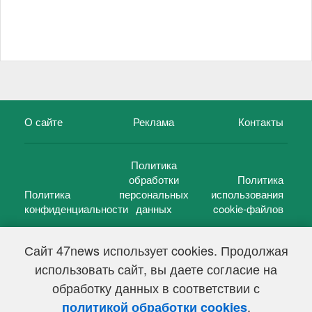
О сайте
Реклама
Контакты
Политика
обработки
Политика
Политика
персональных
использования
конфиденциальности
данных
cookie-файлов
Сайт 47news использует cookies. Продолжая
использовать сайт, вы даете согласие на
©
47 новостей (47 news)
2005 — 2026 г.
обработку данных в соответствии с
Свидетельство о регистрации СМИ Эл № ФС 77-39848, выдано
Федеральной службой по надзору в сфере связи,
.
политикой обработки cookies