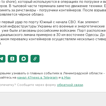
p to shore), который используются в операциях по погрузке и 
ров. В тыловой части терминала заметно движение техники. 
инять за ричстакеры - погрузчики контейнеров. После взрыва
оявляется чёрное облако.
е первый удар по порту Южный с начала СВО. Как элемент
ской инфраструктуры Украины его военные и энергетические
 уже были атакованы российскими войсками. Порт расположе
джалыкского лимана примерно в 30 км восточнее Одессы. До 
жном перевалку контейнеров осуществляли несколько стиви
.
рвыми узнавать о главных событиях в Ленинградской области -
вайтесь на
канал 47news в Telegram
и
в Maх
 опечатку? Сообщите через форму
обратной связи
.