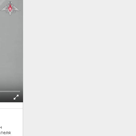
н
ателя