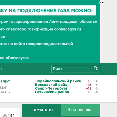
о
валют
Лодейнопольский район
+16
Волховский район
+15
81.41
Санкт-Петербург
+18
94.06
Гатчинский район
+18
Темы дня
Что читают
1112