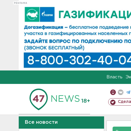
РЕКЛАМА
Власть
Э
18+
Сдела
Все новости