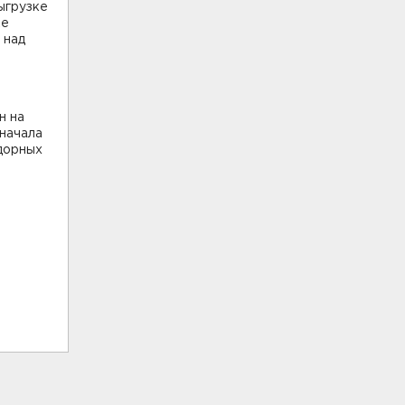
выгрузке
Ее
 над
н на
начала
дорных