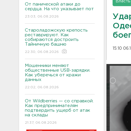
Власть
От панической атаки до
сердца. На что указывает пот
Уда
23:03, 06.08.2026
Оде
Староладожскую крепость
бое
реставрируют. Как
собираются достроить
Тайничную башню
15:10 06.
22:30, 06.08.2026
Мошенники меняют
общественные USB-зарядки.
Как уберечься от кражи
данных
22:02, 06.08.2026
От Wildberries — со справкой.
Как предпринимателям
подтвердить ущерб от атак
на склады
21:37, 06.08.2026