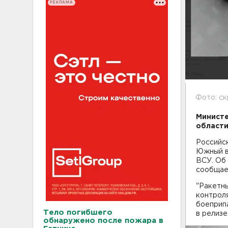
РЕКЛАМА
Фото: с
Министе
области
Российс
Южный в
ВСУ. Об
сообщает
"Ракетны
контрол
боеприпа
Тело погибшего
в релизе
обнаружено после пожара в