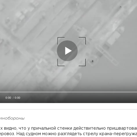
0:00
/ 0:00
инобороны
х видно, что у причальной стенки действительно пришвартова
еровоз. Над судном можно разглядеть стрелу крана-перегруж