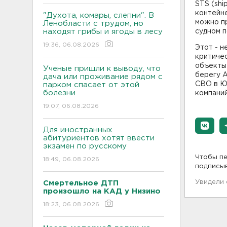
STS (shi
контейне
"Духота, комары, слепни". В
можно пр
Ленобласти с трудом, но
находят грибы и ягоды в лесу
судном п
19:36, 06.08.2026
Этот - н
критиче
объекты
Ученые пришли к выводу, что
берегу А
дача или проживание рядом с
СВО в Ю
парком спасает от этой
болезни
компаний
19:07, 06.08.2026
Для иностранных
абитуриентов хотят ввести
экзамен по русскому
Чтобы пе
18:49, 06.08.2026
подписы
Увидели
Смертельное ДТП
произошло на КАД у Низино
18:23, 06.08.2026