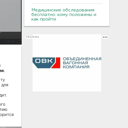
Медицинские обследования
бесплатно: кому положены и
как пройти
РЕКЛАМА
й
ии.
рту
 для
дит.
ого
ртию
ворится