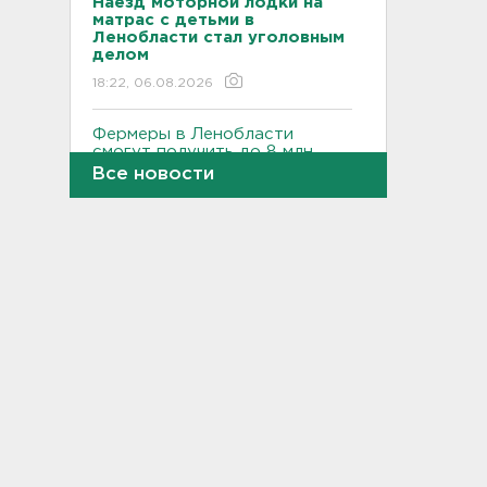
Наезд моторной лодки на
матрас с детьми в
Ленобласти стал уголовным
делом
18:22, 06.08.2026
Фермеры в Ленобласти
смогут получить до 8 млн
рублей на развитие
Все новости
хозяйства
18:07, 06.08.2026
На "Сортавалу" съехались
спасатели и дорожники.
Отрабатывали легенду о
крупном ДТП
17:50, 06.08.2026
В пятницу вузы публикуют
списки. Ленобласть подвела
итоги приемной
кампании-2026
17:36, 06.08.2026