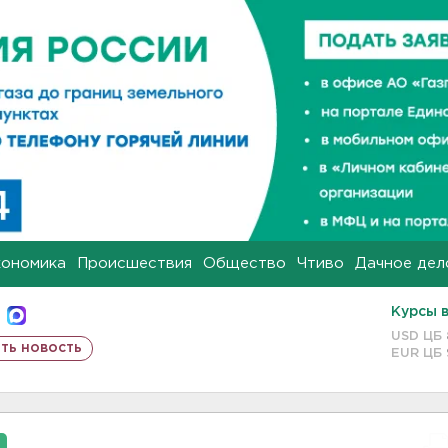
кономика
Происшествия
Общество
Чтиво
Дачное дел
Курсы 
USD ЦБ
ть новость
EUR ЦБ