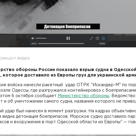
криншот видео
рство обороны России показало взрыв судна в Одесско
, которое доставило из Европы груз для украинской арм
кие войска нанесли ракетный удар ОТРК "Искандер-М" по по
озле Одессы, где разгружался контейнеровоз с боеприпасами
 этом 6 октября сообщает
Министерство обороны
. Ведомство
 и об уничтожении самого судна, названия которого не приво
й удар был нанесен в момент разгрузки. На кадрах объективн
я видна детонация боеприпасов. Морское судно доставило па
сов и вооружения в порт Одесской области из Европы".— го
.