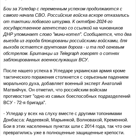
Бои за Угледар с переменным успехом продолжаются с
самого начала СВО. Российские войска вскоре отказались
от тактики лобового штурма. К октябрю 2024-го
государственное агентство со ссылкой на чиновников
ДНР упоминает слово "мини-котел". Сообщается, что два
выезда из города блокированы российскими войсками, для
выхода остается грунтовая дорога - и та под огневым
обстрелом. Британцы из Telegraph говорят о сотнях
заблокированных военнослужащих ВСУ.
После нашего успеха в Угледаре украинская армия кроме
тактического поражения столкнется с серьезным падением
морального духа, добавляет военный эксперт Анатолий
Матвийчук. Он отметил, что российским войскам
противостоит "одно из самых боеспособных подразделений
ВСУ - 72-я бригада".
- Угледар у всех на слуху вместе с другими топонимами
Донбасса: Авдеевкой, Марьинкой, Волновахой, Кременной.
Бои в этих населенных пунктах шли с 2014 года, так что они
превратились уже в полноценные защищенные крепости.