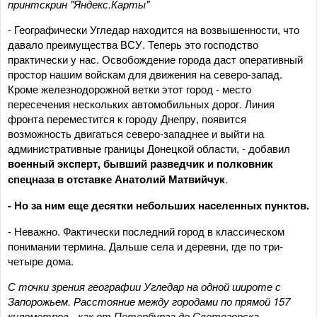
принтскрин "Яндекс.Карты"
- Географически Угледар находится на возвышенности, что
давало преимущества ВСУ. Теперь это господство
практически у нас. Освобождение города даст оперативный
простор нашим войскам для движения на северо-запад.
Кроме железнодорожной ветки этот город - место
пересечения нескольких автомобильных дорог. Линия
фронта переместится к городу Днепру, появится
возможность двигаться северо-западнее и выйти на
административные границы Донецкой области, - добавил
военный эксперт, бывший разведчик и полковник
спецназа в отставке Анатолий Матвийчук
.
- Но за ним еще десятки небольших населенных пунктов.
- Неважно. Фактически последний город в классическом
понимании термина. Дальше села и деревни, где по три-
четыре дома.
С точки зрения географии Угледар на одной широте с
Запорожьем. Расстояние между городами по прямой 157
километров - как от Петербурга до Светогорска.