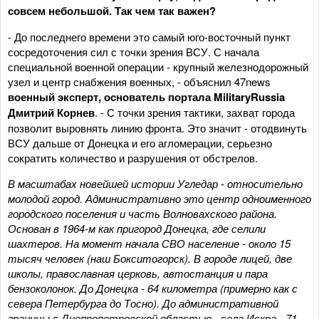
совсем небольшой. Так чем так важен?
- До последнего времени это самый юго-восточный пункт
сосредоточения сил с точки зрения ВСУ. С начала
специальной военной операции - крупный железнодорожный
узел и центр снабжения военных, - объяснил 47news
военный эксперт, основатель портала MilitaryRussia
Дмитрий Корнев
. - С точки зрения тактики, захват города
позволит выровнять линию фронта. Это значит - отодвинуть
ВСУ дальше от Донецка и его агломерации, серьезно
сократить количество и разрушения от обстрелов.
В масштабах новейшей истории Угледар - относительно
молодой город. Административно это центр одноименного
городского поселения и часть Волновахского района.
Основан в 1964-м как пригород Донецка, где селили
шахтеров. На момент начала СВО население - около 15
тысяч человек (наш Бокситогорск). В городе лицей, две
школы, православная церковь, автостанция и пара
бензоколонок. До Донецка - 64 километра (примерно как с
севера Петербурга до Тосно). До административной
границы с Днепропетровской областью - села Искра - 71.