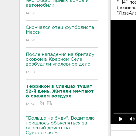
многоквартирных домов и
"+14", п
автомобили
(позывн
14:57
"ЛизаАл
Скончался отец футболиста
Месси
14:38
После нападения на бригаду
скорой в Красном Селе
возбудили уголовное дело
13:50
Террикон в Сланцах тушат
52-й день. Жители мечтают
о свежем воздухе
13:30
"Больше не буду". Водителю
пришлось объясняться за
опасный дрифт на
Суворовском