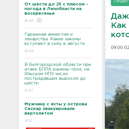
Общес
От шести до 25 с плюсом -
погода в Ленобласти на
воскресенье
Даж
16:30
Как
кот
Гаражная амнистия и
лекарства. Какие законы
вступают в силу в августе
09:00 02
16:00
В Белгородской области при
атаке БПЛА ранены трое, на
Ильском НПЗ число
пострадавших выросло до
шести
15:37
Мужчину с яхты у острова
Сескар эвакуировали
вертолетом
15:12