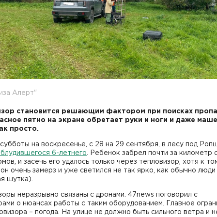
иза Алерт"
зор становится решающим фактором при поисках проп
расное пятно на экране обретает руки и ноги и даже маше
так просто.
 субботы на воскресенье, с 28 на 29 сентября, в лесу под Роп
аблудившегося 6-летнего
. Ребенок забрел почти за километр 
мов, и засечь его удалось только через тепловизор, хотя к то
он очень замерз и уже светился не так ярко, как обычно люди
я шутка).
оры неразрывно связаны с дронами. 47news поговорил с
ами о нюансах работы с таким оборудованием. Главное огра
овизора – погода. На улице не должно быть сильного ветра и 