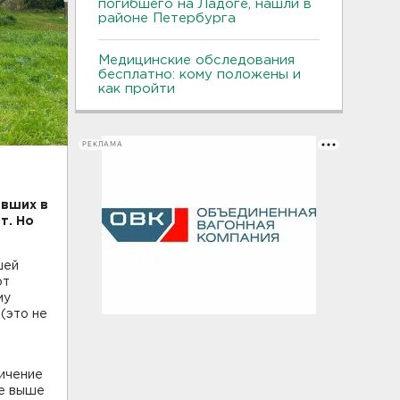
погибшего на Ладоге, нашли в
районе Петербурга
Медицинские обследования
бесплатно: кому положены и
как пройти
РЕКЛАМА
авших в
т. Но
шей
от
му
 (это не
ничение
не выше