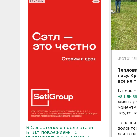
РЕКЛАМА
Фото: "Л
Теплови
лесу. К
все не 
В ночь с
нашли з
жилых до
моменту 
неудачна
Тепловиз
В Севастополе после атаки
волонтер
БПЛА повреждены 15
для тепл