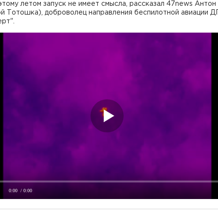
оэтому летом запуск не имеет смысла, рассказал 47news Антон
ой Тотошка), доброволец направления беспилотной авиации 
ерт".
0:00
/ 0:00