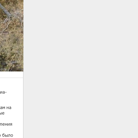
иа-
ам на
ые
вления
о было