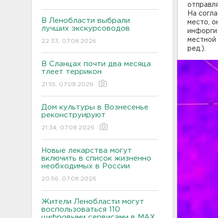
отправля
На согла
В Ленобласти выбрали
место, о
лучших экскурсоводов
инфорги 
местной 
22:33, 07.08.2026
ред.).
В Сланцах почти два месяца
тлеет террикон
21:55, 07.08.2026
Дом культуры в Вознесенье
реконструируют
21:34, 07.08.2026
Новые лекарства могут
включить в список жизненно
необходимых в России
20:56, 07.08.2026
Жители Ленобласти могут
воспользоваться 110
цифровыми сервисами в МАХ