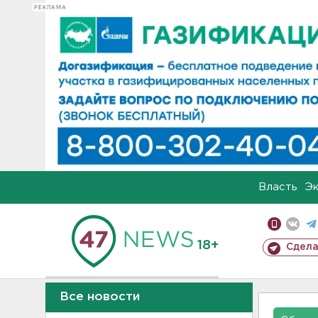
РЕКЛАМА
Власть
Э
18+
Сдела
Все новости