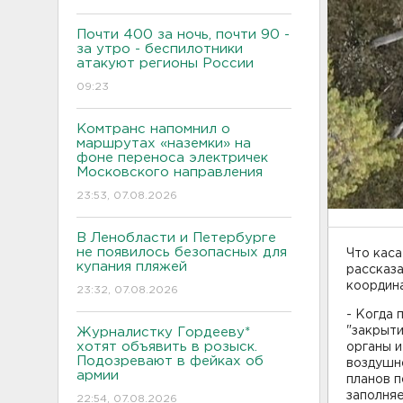
Почти 400 за ночь, почти 90 -
за утро - беспилотники
атакуют регионы России
09:23
Комтранс напомнил о
маршрутах «наземки» на
фоне переноса электричек
Московского направления
23:53, 07.08.2026
В Ленобласти и Петербурге
не появилось безопасных для
Что каса
купания пляжей
рассказа
координ
23:32, 07.08.2026
- Когда 
"закрыт
Журналистку Гордееву*
хотят объявить в розыск.
органы и
Подозревают в фейках об
воздушн
армии
планов п
заполня
22:54, 07.08.2026