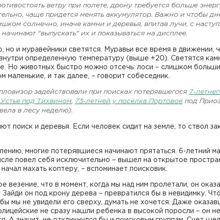
отивостоять ветру при полете, дрону требуется больше энерг
ельно, чаще придется менять аккумулятор. Важно и чтобы дн
шком солнечно, иначе камни и деревья, впитав лучи, с насту
 начинают "выпускать" их и показываться на дисплее.
, но и муравейники светятся. Муравьи все время в движении, 
внутри определенную температуру (выше +20). Светятся камн
е. Но животных быстро можно отсечь: лоси – слишком больши
м маленькие, и так далее, – говорит собеседник.
епловизор задействовали при поисках потерявшегося
7-летнег
 Устье под Тихвином
,
73-летней у поселка Портовое
под Прио
вела в лесу неделю).
т поиск и деревья. Если человек сидит на земле, то ствол за
лению, многие потерявшиеся начинают прятаться. 6-летний ма
ысле повел себя исключительно – вышел на открытое простра
 начал махать коптеру, – вспоминает поисковик.
е везение, что в момент, когда мы над ним пролетали, он оказ
 Зайди он под крону дерева – превратился бы в невидимку. Чт
 бы мы не увидели его сверху, думать не хочется. Даже оказав
олицейские не сразу нашли ребенка в высокой поросли – он н
я. А значит, не откликнулся бы и поисковым группам. Счет шел