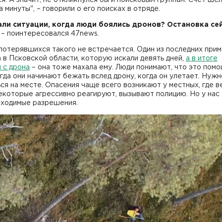
на минуты", – говорили о его поисках в отряде.
али ситуации, когда люди боялись дронов? Остановка се
– поинтересовался 47news.
потерявшихся такого не встречается. Один из последних прим
в Псковской области, которую искали девять дней,
а в итоге
 с дрона
– она тоже махала ему. Люди понимают, что это помо
гда они начинают бежать вслед дрону, когда он улетает. Нужн
ся на месте. Опасения чаще всего возникают у местных, где в
екоторые агрессивно реагируют, вызывают полицию. Но у нас
бходимые разрешения.