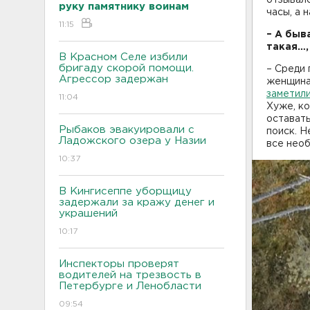
руку памятнику воинам
часы, а 
11:15
– А быв
такая…,
В Красном Селе избили
бригаду скорой помощи.
– Среди 
Агрессор задержан
женщина 
заметили
11:04
Хуже, ко
оставать
Рыбаков эвакуировали с
поиск. Н
Ладожского озера у Назии
все нео
10:37
В Кингисеппе уборщицу
задержали за кражу денег и
украшений
10:17
Инспекторы проверят
водителей на трезвость в
Петербурге и Ленобласти
09:54