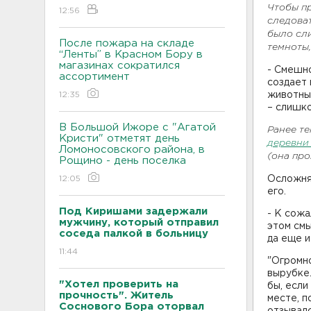
Чтобы пр
12:56
следоват
было сли
После пожара на складе
темноты,
“Ленты” в Красном Бору в
магазинах сократился
- Смешно
ассортимент
создает 
12:35
животны
– слишко
В Большой Ижоре с "Агатой
Ранее т
Кристи" отметят день
деревни
Ломоносовского района, в
(она про
Рощино - день поселка
12:05
Осложняю
его.
Под Киришами задержали
- К сожа
мужчину, который отправил
этом см
соседа палкой в больницу
да еще и
11:44
"Огромно
вырубке.
"Хотел проверить на
бы, если
прочность". Житель
месте, п
Соснового Бора оторвал
отзывалс