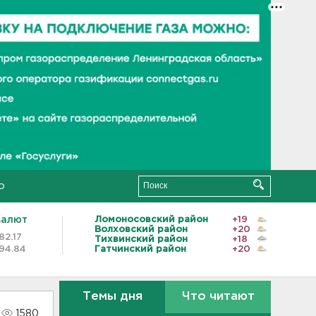
о
валют
Ломоносовский район
+19
Волховский район
+20
82.17
Тихвинский район
+18
94.84
Гатчинский район
+20
Темы дня
Что читают
1580