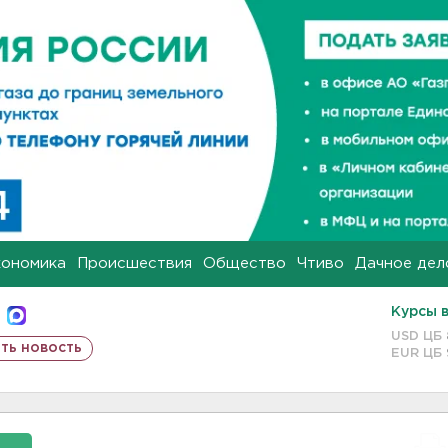
кономика
Происшествия
Общество
Чтиво
Дачное дел
Курсы 
USD ЦБ
ть новость
EUR ЦБ