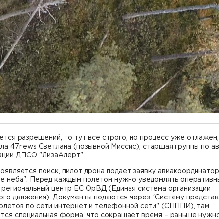
ется разрешений, то тут все строго, но процесс уже отлажен,
ла 47news Светлана (позывной Миссис), старшая группы по ав
ации ДПСО "ЛизаАлерт".
появляется поиск, пилот дрона подает заявку авиакоординатор
ие неба". Перед каждым полетом нужно уведомлять оперативн
 региональный центр ЕС ОрВД (Единая система организации
ого движения). Документы подаются через "Систему предста
олетов по сети интернет и телефонной сети" (СПППИ), там
ется специальная форма, что сокращает время – раньше нужн