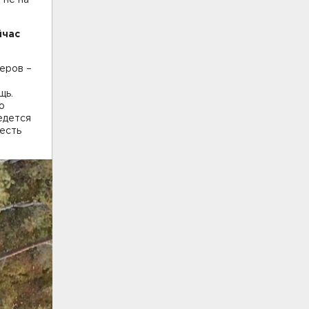
йчас
еров –
щь.
о
едется
 есть