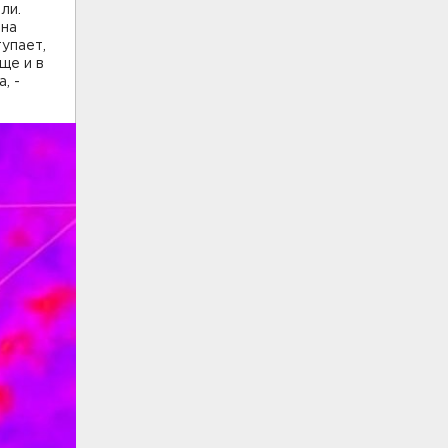
 ли.
 на
тупает,
ще и в
, -