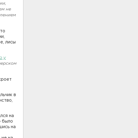
ии,
ем не
плением
что
и,
е, лисы
о у
зерском
кроет
льчик в
нство,
ался на
о было
шись на
е
 не на