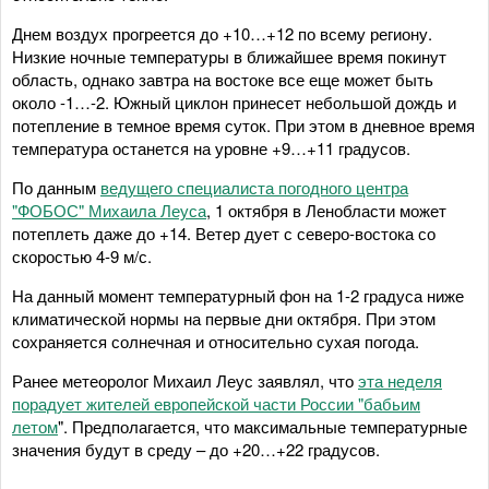
Днем воздух прогреется до +10…+12 по всему региону.
Низкие ночные температуры в ближайшее время покинут
область, однако завтра на востоке все еще может быть
около -1…-2. Южный циклон принесет небольшой дождь и
потепление в темное время суток. При этом в дневное время
температура останется на уровне +9…+11 градусов.
По данным
ведущего специалиста погодного центра
"ФОБОС" Михаила Леуса
, 1 октября в Ленобласти может
потеплеть даже до +14. Ветер дует с северо-востока со
скоростью 4-9 м/с.
На данный момент температурный фон на 1-2 градуса ниже
климатической нормы на первые дни октября. При этом
сохраняется солнечная и относительно сухая погода.
Ранее метеоролог Михаил Леус заявлял, что
эта неделя
порадует жителей европейской части России "бабьим
летом
". Предполагается, что максимальные температурные
значения будут в среду – до +20…+22 градусов.