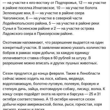
— на участке к юго-востоку от Подпорожья, 12 — на участке
в районе поселка Игнатовское, 10 — на участке болота
Зеленецкие мхи, 8 — на участке в районе озера
Чаголинское, 6 — на участке в северной части
Лодейнопольского района, 5 — на участке в районе реки
Сунья в Тосненском районе и 2 — на участке острова
Ладожского озера в Приозерском районе.
Охотникам напоминают, что разрешение выдается на один
конкретный участок. В заявлении можно указать количество
бобров в рамках норм добычи, за каждую единицу
оплачивается ставка сбора в 60 рублей за штуку. В
разрешение можно вписать и других пушных животных.
Сезон продлится до конца февраля. Также в Ленобласти
сейчас можно ходить на лося, кабана, медведя,
водоплавающую, болотно-луговую, полевую, боровую и
степную дичь, зайца, енотовидную собаку, лисицу, волка. К
концу скоро подойдет охота на крота и барсука — 25 и 31
октября соответственно. А 15 октября начнется сезон
добычи норки американской, белки, рыси, горностая, хоря
лесного, куницы и ласки.