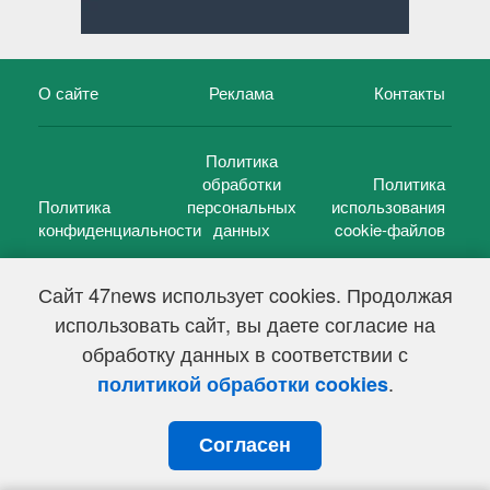
О сайте
Реклама
Контакты
Политика
обработки
Политика
Политика
персональных
использования
конфиденциальности
данных
cookie-файлов
Сайт 47news использует cookies. Продолжая
использовать сайт, вы даете согласие на
©
47 новостей (47 news)
2005 — 2026 г.
обработку данных в соответствии с
Свидетельство о регистрации СМИ Эл № ФС 77-39848, выдано
Федеральной службой по надзору в сфере связи,
.
политикой обработки cookies
информационных технологий и массовых коммуникаций
(Роскомнадзор) от 18 мая 2010г.
Согласен