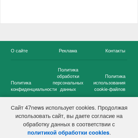
О сайте
Реклама
Контакты
Политика
обработки
Политика
Политика
персональных
использования
конфиденциальности
данных
cookie-файлов
Сайт 47news использует cookies. Продолжая
использовать сайт, вы даете согласие на
©
47 новостей (47 news)
2005 — 2026 г.
обработку данных в соответствии с
Свидетельство о регистрации СМИ Эл № ФС 77-39848, выдано
Федеральной службой по надзору в сфере связи,
.
политикой обработки cookies
информационных технологий и массовых коммуникаций