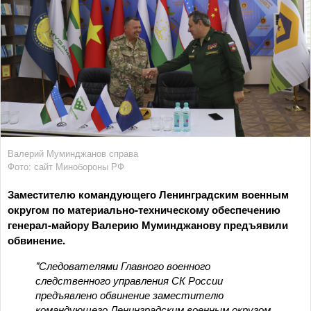
Валерий Муминджанов справа
Фото: сайт Минобороны РФ
Заместителю командующего Ленинградским военным
округом по материально-техническому обеспечению
генерал-майору Валерию Муминджанову предъявили
обвинение.
"Следователями Главного военного
следственного управления СК России
предъявлено обвинение заместителю
командующего Ленинградским военным округом