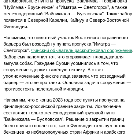
автомобильные пункты пропуска "Ваалимаа - Торфяновка",
"Нуйямаа - Брусничное" и "Иматра — Светогорск", а также
железнодорожный "Вайниккала — Бусловская". Также забор
появится в Северной Карелии, Кайнуу и Северо-Восточной
Финляндии.
Напомним, что пилотный участок Восточного пограничного
барьера был возведён у пункта пропуска "Иматра —
Светогорск".
Финский обыватель раскритиковал сооружение
.
Забор ему напомнил тот, что огораживает площадки для
выгула собак. Граждане Суоми усомнились в том, что
сооружение сдержит тяжёлую технику. В ответ
уполномоченные финские лица заявили, что возводимый
барьер — это не про танки. Основная задача сооружения —
противостоять нелегальной миграции.
Напомним, что с конца 2023 года все пункты пропуска на
финляндско-российской границе закрыты. Исключение
составляет только железнодорожный грузовой пункт
"Вайниккала — Бусловская". Решение о закрытии границ
было принято после того, как в Финляндию хлынул поток
беженцев из неблагополучных стран Африки и арабского