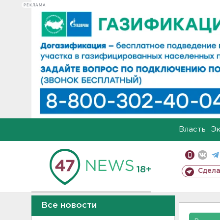
РЕКЛАМА
Власть
Э
18+
Сдела
Все новости