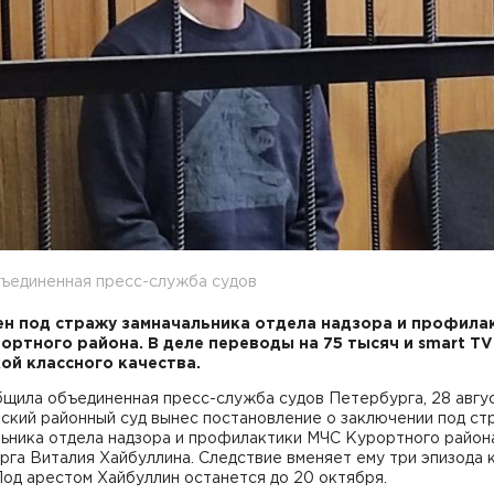
бъединенная пресс-служба судов
н под стражу замначальника отдела надзора и профила
ортного района. В деле переводы на 75 тысяч и smart TV
ой классного качества.
бщила объединенная пресс-служба судов Петербурга, 28 авгу
ский районный суд вынес постановление о заключении под ст
льника отдела надзора и профилактики МЧС Курортного район
га Виталия Хайбуллина. Следствие вменяет ему три эпизода 
Под арестом Хайбуллин останется до 20 октября.