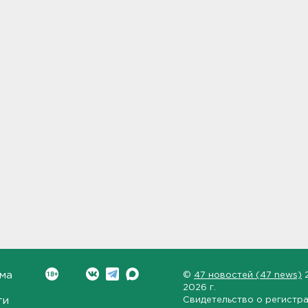
ма
©
47 новостей (47 news)
2026 г.
ти
Свидетельство о регистр