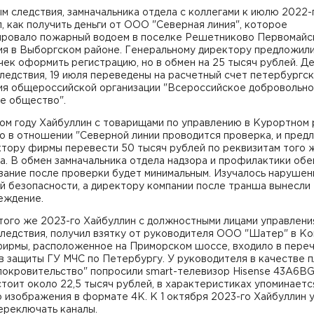
м следствия, замначальника отдела с коллегами к июлю 2022-
, как получить деньги от ООО "Северная линия", которое
ировало пожарный водоем в поселке Решетниково Первомайс
ия в Выборгском районе. Генеральному директору предложили
ек оформить регистрацию, но в обмен на 25 тысяч рублей. Де
ледствия, 19 июля переведены на расчетный счет петербургс
ия общероссийской организации "Всероссийское добровольн
е общество".
ом году Хайбуллин с товарищами по управлению в Курортном
то в отношении "Северной линии проводится проверка, и пред
ктору фирмы перевести 50 тысяч рублей по реквизитам того 
. В обмен замначальника отдела надзора и профилактики обе
зание после проверки будет минимальным. Изучалось нарушен
й безопасности, а директору компании после транша вынесли
еждение.
ого же 2023-го Хайбуллин с должностными лицами управления
ледствия, получил взятку от руководителя ООО "Шатер" в Ко
фирмы, расположенное на Приморском шоссе, входило в пере
 защиты ГУ МЧС по Петербургу. У руководителя в качестве п
покровительство" попросили smart-телевизор Hisense 43A6BG
тоит около 22,5 тысяч рублей, в характеристиках упоминаетс
 изображения в формате 4K. К 1 октября 2023-го Хайбуллин 
ереключать каналы.