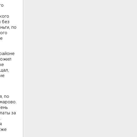
го
кого
 без
ньги, по
кого
ое
 районе
ложил
же
щал,
ие
, по
марово.
чень
латы за
.
я
уже