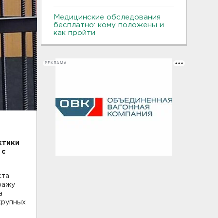
Медицинские обследования
бесплатно: кому положены и
как пройти
РЕКЛАМА
ктики
 с
ста
ражу
а
крупных