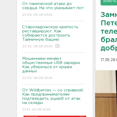
Власть
От панической атаки до
сердца. На что указывает пот
Зам
23:03, 06.08.2026
Пете
Староладожскую крепость
тел
реставрируют. Как
собираются достроить
бра
Тайничную башню
22:30, 06.08.2026
доб
Мошенники меняют
17:38 28
общественные USB-зарядки.
Как уберечься от кражи
данных
22:02, 06.08.2026
От Wildberries — со справкой.
Как предпринимателям
подтвердить ущерб от атак
на склады
21:37, 06.08.2026