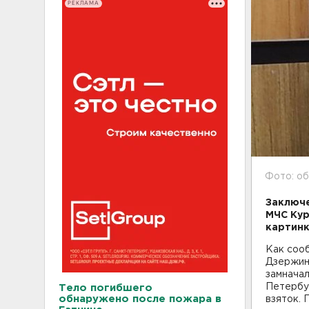
РЕКЛАМА
Фото: о
Заключе
МЧС Кур
картинк
Как соо
Дзержин
замнача
Петербур
Тело погибшего
обнаружено после пожара в
взяток. 