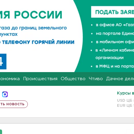
кономика
Происшествия
Общество
Чтиво
Дачное дел
Курсы 
USD ЦБ
ть новость
EUR ЦБ