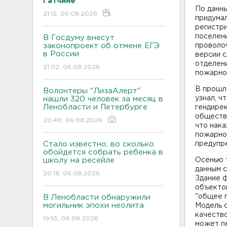
Гатчине
По данны
21:12, 06.08.2026
придумал
регистр
поселен
В Госдуму внесут
законопроект об отмене ЕГЭ
проволоч
в России
версии с
отделен
21:02, 06.08.2026
пожарно
В прошл
Волонтеры "ЛизаАлерт"
узнал, ч
нашли 320 человек за месяц в
Ленобласти и Петербурге
гендире
общества
20:40, 06.08.2026
что нака
пожарно
Стало известно, во сколько
предупр
обойдется собрать ребенка в
школу на ресейле
Осенью т
данным с
20:18, 06.08.2026
Здание 
объектов
"общее 
В Ленобласти обнаружили
могильник эпохи неолита
Модель с
качество
19:55, 06.08.2026
может п