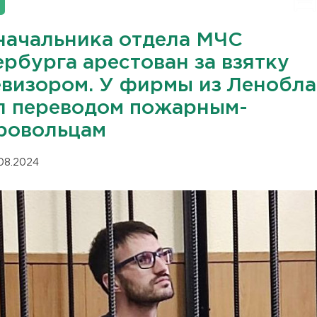
начальника отдела МЧС
рбурга арестован за взятку
евизором. У фирмы из Ленобла
л переводом пожарным-
ровольцам
.08.2024