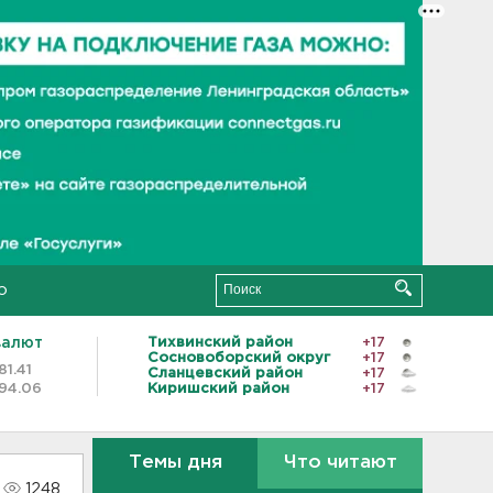
о
валют
Тихвинский район
+17
Сосновоборский округ
+17
81.41
Сланцевский район
+17
94.06
Киришский район
+17
Темы дня
Что читают
1248