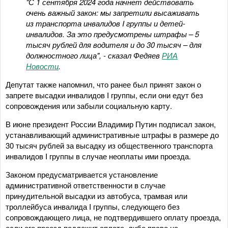
"С 1 сентября 2024 года начнет действовать
очень важный закон: мы запретили высаживать
из транспорта инвалидов I группы и детей-
инвалидов. За это предусмотрены штрафы – 5
тысяч рублей для водителя и до 30 тысяч – для
должностного лица", - сказал Федяев
РИА
Новости
.
Депутат также напомнил, что ранее был принят закон о
запрете высадки инвалидов I группы, если они едут без
сопровождения или забыли социальную карту.
В июне президент России Владимир Путин подписал закон,
устанавливающий административные штрафы в размере до
30 тысяч рублей за высадку из общественного транспорта
инвалидов I группы в случае неоплаты ими проезда.
Законом предусматривается установление
административной ответственности в случае
принудительной высадки из автобуса, трамвая или
троллейбуса инвалида I группы, следующего без
сопровождающего лица, не подтвердившего оплату проезда,
если его проезд подлежит оплате, либо право на