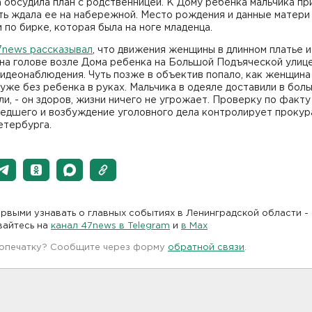
обсудила план с родственницей. К Дому ребенка мальчика пр
ть ждала ее на набережной. Место рождения и данные матери
 по бирке, которая была на ноге младенца.
7news рассказывал
, что движения женщины в длинном платье и
на голове возле Дома ребенка на Большой Подъяческой улице
идеонаблюдения. Чуть позже в объектив попало, как женщина
 уже без ребенка в руках. Мальчика в одеяле доставили в боль
и, - он здоров, жизни ничего не угрожает. Проверку по факту
едшего и возбуждение уголовного дела контролирует прокур
етербурга.
рвыми узнавать о главных событиях в Ленинградской области -
вайтесь на
канал 47news в Telegram
и
в Maх
 опечатку? Сообщите через форму
обратной связи
.