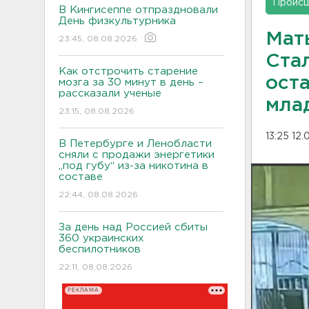
Проис
В Кингисеппе отпраздновали
День физкультурника
Мать
23:45, 08.08.2026
Ста
Как отстрочить старение
ост
мозга за 30 минут в день –
рассказали ученые
мла
23:15, 08.08.2026
13:25 12
В Петербурге и Ленобласти
сняли с продажи энергетики
„под губу“ из-за никотина в
составе
22:44, 08.08.2026
За день над Россией сбиты
360 украинских
беспилотников
22:11, 08.08.2026
РЕКЛАМА