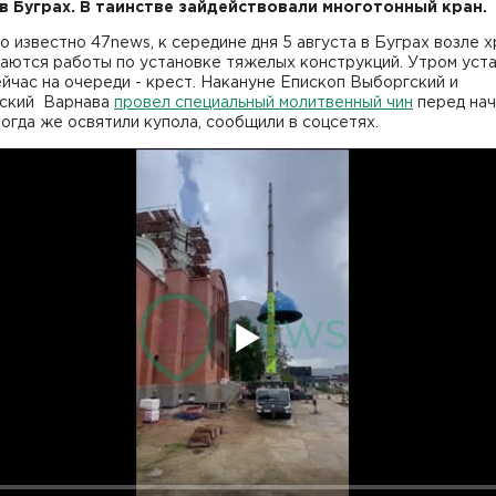
в Буграх. В таинстве зайдействовали многотонный кран.
о известно 47news, к середине дня 5 августа в Буграх возле 
аются работы по установке тяжелых конструкций. Утром уст
ейчас на очереди - крест. Накануне Епископ Выборгский и
ский Варнава
провел специальный молитвенный чин
перед на
огда же освятили купола, сообщили в соцсетях.