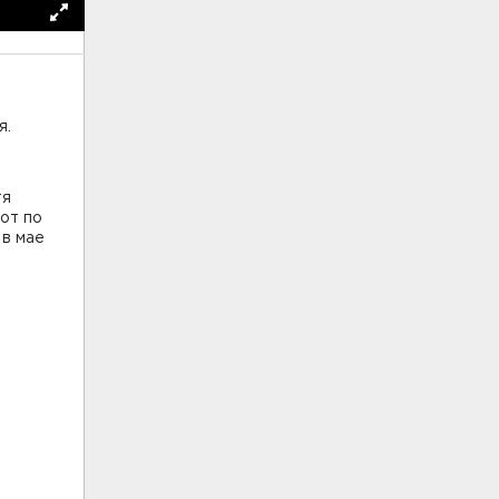
я.
тя
бот по
 в мае