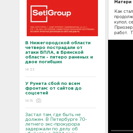
Матери 
Как стал
продолж
купол, с
Приозер
работ. Т
В Нижегородской области
четверо пострадали от
атаки БПЛА, в Брянской
области - пятеро раненых и
двое погибших
14:33
У Рунета сбой по всем
фронтам: от сайтов до
соцсетей
14:15
Застал там, где быть не
должен. В Петербурге 70-
летнего экс-прокурора
задержали по делу об