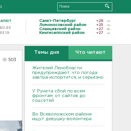
о
валют
Санкт-Петербург
+26
Ломоносовский район
+25
80.93
Сланцевский район
+27
93.19
Кингисеппский район
+27
Темы дня
Что читают
503
Жителей Ленобласти
предупреждают, что погода
завтра испортится, и серьезно
У Рунета сбой по всем
фронтам: от сайтов до
соцсетей
Во Всеволожском районе
ищут девушку-волонтера