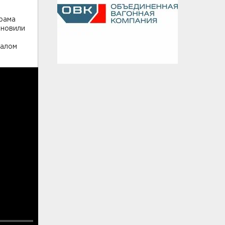
храма
ановили
чалом