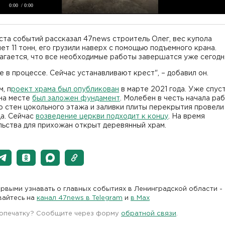
0:00
/ 0:00
ста событий рассказал 47news строитель Олег, вес купола
ет 11 тонн, его грузили наверх с помощью подъемного крана.
агается, что все необходимые работы завершатся уже сегодн
е в процессе. Сейчас устанавливают крест", – добавил он.
, п
роект храма был опубликован
в марте 2021 года. Уже спус
 на месте
был заложен фундамент
. Молебен в честь начала ра
 стен цокольного этажа и заливки плиты перекрытия провели
да. Сейчас
возведение церкви подходит к концу
. На время
льства для прихожан открыт деревянный храм.
рвыми узнавать о главных событиях в Ленинградской области -
вайтесь на
канал 47news в Telegram
и
в Maх
 опечатку? Сообщите через форму
обратной связи
.