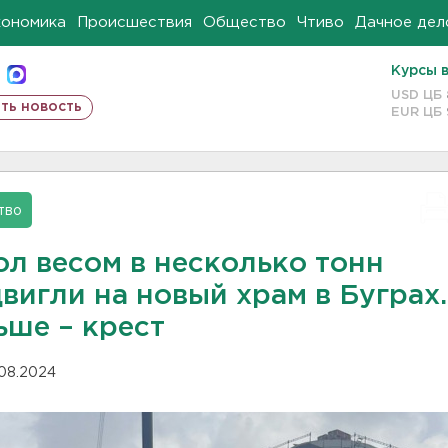
кономика
Происшествия
Общество
Чтиво
Дачное дел
Курсы 
USD ЦБ
ть новость
EUR ЦБ
тво
ол весом в несколько тонн
вигли на новый храм в Буграх.
ьше – крест
.08.2024