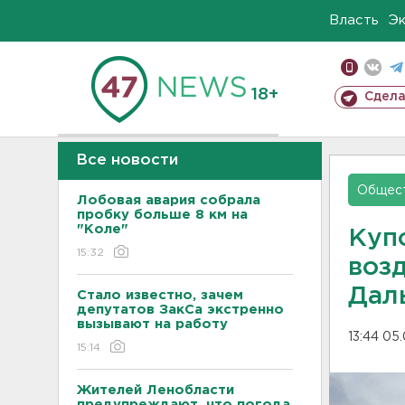
Власть
Э
18+
Сдела
Все новости
Общес
Лобовая авария собрала
пробку больше 8 км на
"Коле"
Куп
15:32
возд
Дал
Стало известно, зачем
депутатов ЗакСа экстренно
вызывают на работу
13:44 05
15:14
Жителей Ленобласти
предупреждают, что погода