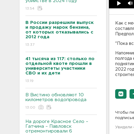
убийстве в 2024 году
13:54
В России разрешили выпуск
Как с ме
и продажу марок бензина,
составля
от которых отказывались с
Предпол
2012 года
"Пока вс
13:37
Напомним
41 тысяча из 117: столько по
полгода
отдельной квоте прошли в
поднятию
университеты участники
2022 го
СВО и их дети
строите
13:19
В Вистино обновляют 10
километров водопровода
13:00
Чтобы пе
подписы
На дороге Красное Село –
Гатчина – Павловск
Увидели
отремонтировали 6