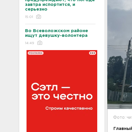
завтра испортится, и
серьезно
15:01
Во Всеволожском районе
ищут девушку-волонтера
14:49
РЕКЛАМА
Фото: чи
Главный