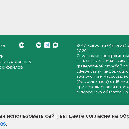
ма
©
47 новостей (47 news)
2026 г.
ти
Свидетельство о регистр
Эл № ФС 77-39848
, выда
льных данных
Федеральной службой по 
kie-файлов
сфере связи, информаци
технологий и массовых к
(Роскомнадзор) от
18 мая
При использовании матер
гиперссылка обязательна.
ет-издание, направленное на всестороннее освещение политиче
ской области, экономической и инвестиционной активности в ре
я использовать сайт, вы даете согласие на об
7 новостей» станет популярной и конструктивной площадкой дл
es
.
оисходят в 47-м регионе России.