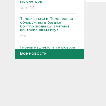
километров
12:43
Таможенники в Домодедово
обнаружили в багаже
бортпроводницы элитный
контрабандный груз
12:25
Гибель машиниста тепловоза
на перегоне в Семрино изучит
Все новости
суд
12:04
Неслыханная жестокость.
Депутатов ЗакСа
Ленобласти заставляют
выйти на работу в августе
11:43
Район Ладоги у Ржевского
полигона объявили опасным