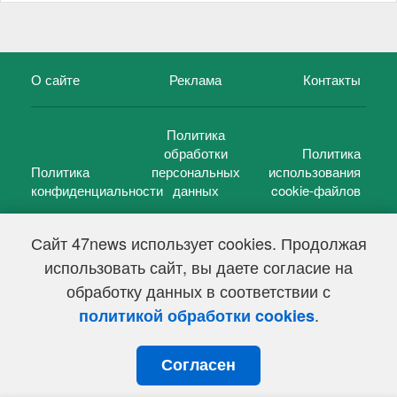
О сайте
Реклама
Контакты
Политика
обработки
Политика
Политика
персональных
использования
конфиденциальности
данных
cookie-файлов
Сайт 47news использует cookies. Продолжая
использовать сайт, вы даете согласие на
©
47 новостей (47 news)
2005 — 2026 г.
обработку данных в соответствии с
Свидетельство о регистрации СМИ Эл № ФС 77-39848, выдано
Федеральной службой по надзору в сфере связи,
.
политикой обработки cookies
информационных технологий и массовых коммуникаций
(Роскомнадзор) от 18 мая 2010г.
Согласен