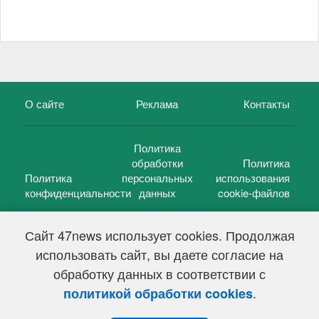
О сайте
Реклама
Контакты
Политика
обработки
Политика
Политика
персональных
использования
конфиденциальности
данных
cookie-файлов
Сайт 47news использует cookies. Продолжая
использовать сайт, вы даете согласие на
©
47 новостей (47 news)
2005 — 2026 г.
обработку данных в соответствии с
Свидетельство о регистрации СМИ Эл № ФС 77-39848, выдано
Федеральной службой по надзору в сфере связи,
.
политикой обработки cookies
информационных технологий и массовых коммуникаций
(Роскомнадзор) от 18 мая 2010г.