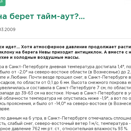
да
а берет тайм-аут?...
.03.2009
все идет… Хотя атмосферное давление продолжает расти,
иклону на берега Невы приходит антициклон. А вместе с 
ухие и холодные воздушные массы.
а в Санкт-Петербурге дневная температура достигала 1,4°, п
было от -2,0° на северо-востоке области (в Вознесенье) до 2,
пе и Любани. Почти везде прошел снег, в Санкт-Петербурге 
осадков, по области от 0,1 до 6 мм. Высота снежного покрова 
увеличилась и составила в Санкт-Петербурге 7 см, по области 
 западе до 39-63 см на востоке. Ночью в Санкт-Петербурге в 
 облачности температура не опустилась ниже -1,9°, а вот по 
сь прояснения, и было от -14,0° на северо-востоке (в Вознесе
арве.
 по данным на 6 утра, в Санкт-Петербурге отмечалась сплошн
ть, слабый снег, северо-восточный ветер 1 м/с, температура -
ное давление 762 мм рт. ст., относительная влажность 93 %.