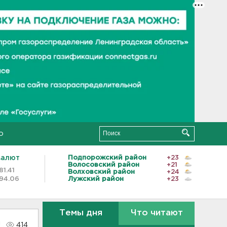
о
валют
Подпорожский район
+23
Волосовский район
+21
81.41
Волховский район
+24
94.06
Лужский район
+23
Темы дня
Что читают
414