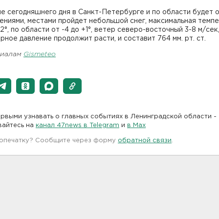
е сегодняшнего дня в Санкт-Петербурге и по области будет 
ениями, местами пройдет небольшой снег, максимальная темп
2°, по области от -4 до +1°, ветер северо-восточный 3-8 м/сек
ное давление продолжит расти, и составит 764 мм. рт. ст.
риалам
Gismeteo
рвыми узнавать о главных событиях в Ленинградской области -
вайтесь на
канал 47news в Telegram
и
в Maх
 опечатку? Сообщите через форму
обратной связи
.