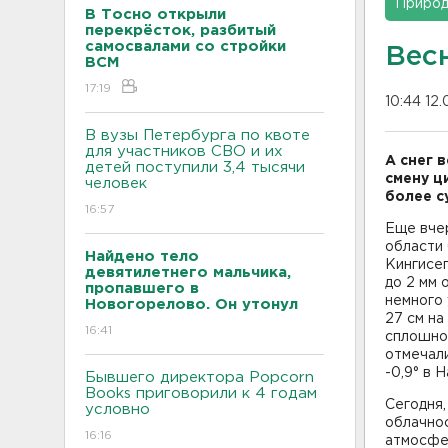
Приро
В Тосно открыли
перекрёсток, разбитый
самосвалами со стройки
Весн
ВСМ
17:19
10:44 12
В вузы Петербурга по квоте
для участников СВО и их
А снег 
детей поступили 3,4 тысячи
смену ц
человек
более с
16:57
Еще вчер
области 
Найдено тело
Кингисеп
девятилетнего мальчика,
до 2 мм 
пропавшего в
немного 
Новогорелово. Он утонул
27 см на
16:41
сплошной
отмечали
-0,9° в Н
Бывшего директора Popcorn
Books приговорили к 4 годам
Сегодня,
условно
облачнос
16:16
атмосфер