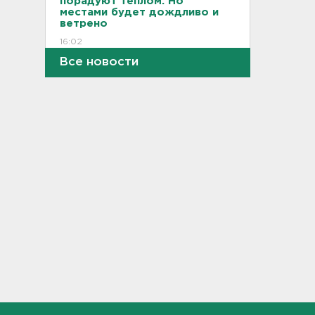
порадуют теплом. Но
местами будет дождливо и
ветрено
16:02
Все новости
В магазин — с арматурой. В
Шушарах дама добывала
товар не голыми руками
15:58
Товары Wildberries будут
храниться и на партнерских
складах
15:43
Под Тосно блокировали
доступ самосвалов ещё на
одну стройплощадку ВСМ
15:27
Обезглавленное тело
дайвера, погибшего на