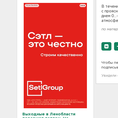
РЕКЛАМА
В течени
с проясн
днем 0…-
атмосфер
по мате
Чтобы пе
подписы
Увидели
Выходные в Ленобласти