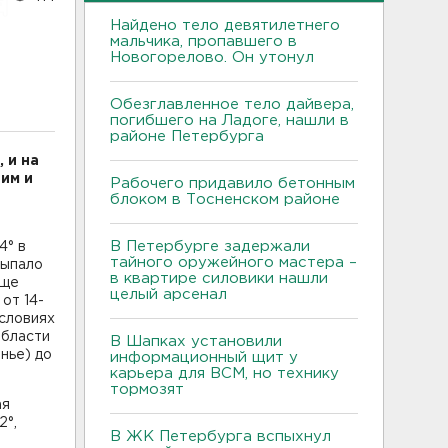
Найдено тело девятилетнего
мальчика, пропавшего в
Новогорелово. Он утонул
Обезглавленное тело дайвера,
погибшего на Ладоге, нашли в
районе Петербурга
 и на
ним и
Рабочего придавило бетонным
блоком в Тосненском районе
о
В Петербурге задержали
4° в
тайного оружейного мастера –
выпало
в квартире силовики нашли
еще
целый арсенал
от 14-
условиях
области
В Шапках установили
нье) до
информационный щит у
карьера для ВСМ, но технику
тормозят
ая
2°,
В ЖК Петербурга вспыхнул