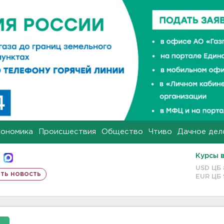
кономика
Происшествия
Общество
Чтиво
Дачное дел
Курсы 
USD ЦБ
ть новость
EUR ЦБ