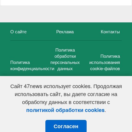
О сайте
Реклама
Контакты
Политика
обработки
Политика
Политика
персональных
использования
конфиденциальности
данных
cookie-файлов
Сайт 47news использует cookies. Продолжая
использовать сайт, вы даете согласие на
©
47 новостей (47 news)
2005 — 2026 г.
обработку данных в соответствии с
Свидетельство о регистрации СМИ Эл № ФС 77-39848, выдано
Федеральной службой по надзору в сфере связи,
.
политикой обработки cookies
информационных технологий и массовых коммуникаций
(Роскомнадзор) от 18 мая 2010г.
Согласен