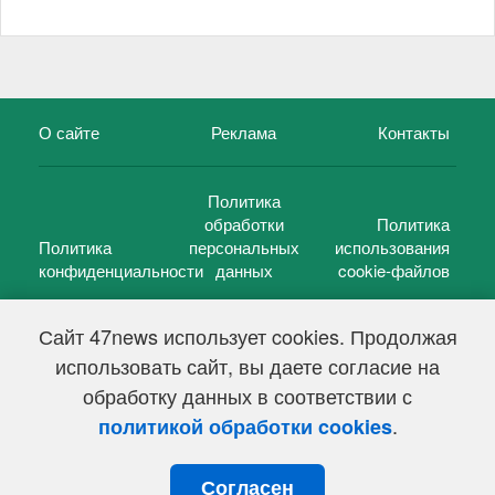
О сайте
Реклама
Контакты
Политика
обработки
Политика
Политика
персональных
использования
конфиденциальности
данных
cookie-файлов
Сайт 47news использует cookies. Продолжая
использовать сайт, вы даете согласие на
©
47 новостей (47 news)
2005 — 2026 г.
обработку данных в соответствии с
Свидетельство о регистрации СМИ Эл № ФС 77-39848, выдано
Федеральной службой по надзору в сфере связи,
.
политикой обработки cookies
информационных технологий и массовых коммуникаций
(Роскомнадзор) от 18 мая 2010г.
Согласен