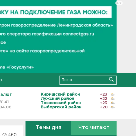
о
валют
Киришский район
+23
Лужский район
+22
81.41
Тосненский район
+23
94.06
Выборгский район
+20
Темы дня
Что читают
460