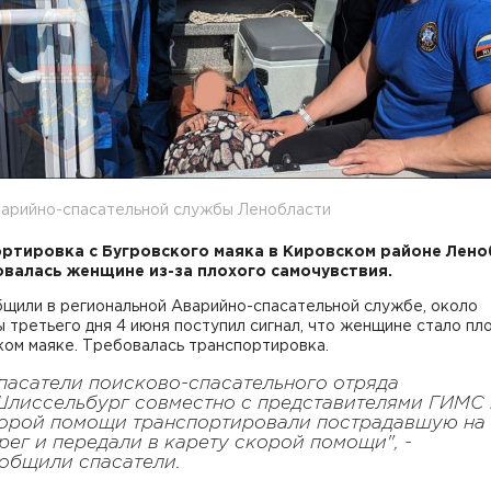
варийно-спасательной службы Ленобласти
ртировка с Бугровского маяка в Кировском районе Лено
валась женщине из-за плохого самочувствия.
бщили в региональной Аварийно-спасательной службе, около
 третьего дня 4 июня поступил сигнал, что женщине стало пл
ком маяке. Требовалась транспортировка.
пасатели поисково-спасательного отряда
Шлиссельбург совместно с представителями ГИМС
орой помощи транспортировали пострадавшую на
рег и передали в карету скорой помощи", -
общили спасатели.