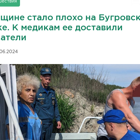
шествия
щине стало плохо на Бугровс
е. К медикам ее доставили
сатели
.06.2024