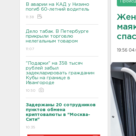
Проис
В аварии на КАД у Низино
погиб 60-летний водитель
Жен
11:38
маяк
Дело табак. В Петербурге
спа
прикрыли торговлю
нелегальным товаром
11:07
19:56 04
"Подарки" на 358 тысяч
рублей забыл
задекларировать гражданин
Кубы на границе в
Ивангороде
10:50
Задержаны 20 сотрудников
пунктов обмена
криптовалюты в "Москва-
Сити"
10:35