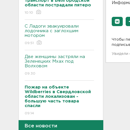
транспорт в Белгородской
Информа
области пострадали пятеро
10:10
С Ладоги эвакуировали
лодочника с заглохшим
мотором
Чтобы пе
09:51
подписы
Увидели
Две женщины застряли на
Зеленецких Мхах под
Волховом
09:30
Пожар на объекте
Wildberries в Свердловской
области локализован -
большую часть товара
спасли
09:14
Все новости
В Новогорелово ищут 9-