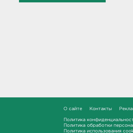
летнего мальчика
08:55
В ЖК Петербурга вспыхнул
мощный пожар – горели
машины на парковке
08:40
На территории школы в
Таиланде произошла
стрельба: есть жертвы и
пострадавшие
08:12
Объект Wildberries
загорелся в Екатеринбурге
07:43
О сайте
Контакты
Рекла
От панической атаки до
Политика конфиденциальнос
сердца. На что указывает пот
Политика обработки персона
23:03, 06.08.2026
Политика использования coo