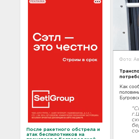
РЕКЛАМА
Фото: А
Транспо
потребо
Как соо
половины
Бугровс
"С
г.
ск
бе
После ракетного обстрела и
со
атак беспилотников на