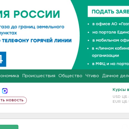
кономика
Происшествия
Общество
Чтиво
Дачное дел
Курсы 
USD ЦБ
ть новость
EUR ЦБ