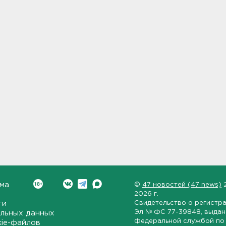
ма
©
47 новостей (47 news)
2026 г.
ти
Свидетельство о регистр
Эл № ФС 77-39848
, выда
льных данных
Федеральной службой по 
kie-файлов