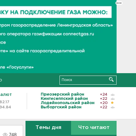
о
валют
Приозерский район
+24
Кингисеппский район
+22
82.17
Лодейнопольский район
+20
94.84
Выборгский район
+22
Темы дня
Что читают
748