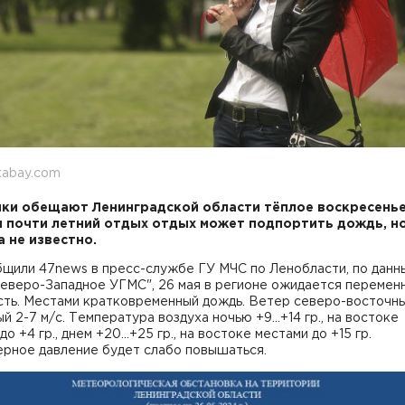
xabay.com
ки обещают Ленинградской области тёплое воскресенье
 почти летний отдых отдых может подпортить дождь, н
а не известно.
бщили 47news в пресс-службе ГУ МЧС по Ленобласти, по данн
еверо-Западное УГМС", 26 мая в регионе ожидается перемен
сть. Местами кратковременный дождь. Ветер северо-восточны
й 2-7 м/с. Температура воздуха ночью +9...+14 гр., на востоке
о +4 гр., днем +20...+25 гр., на востоке местами до +15 гр.
рное давление будет слабо повышаться.