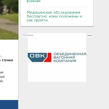
воинам
Медицинские обследования
бесплатно: кому положены и
как пройти
РЕКЛАМА
.
о точно
ым
ная
й,