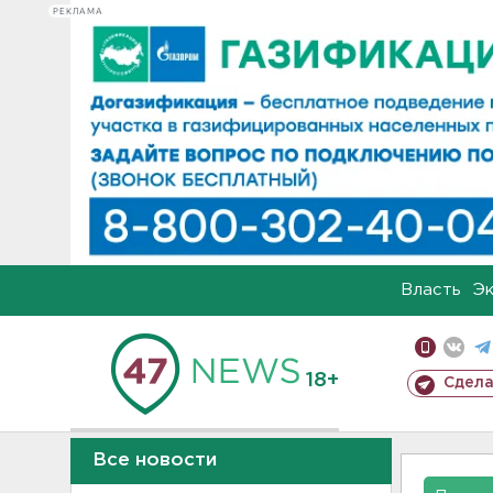
РЕКЛАМА
Власть
Э
18+
Сдела
Все новости