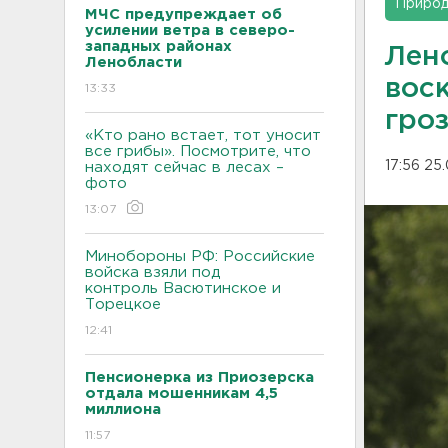
Приро
МЧС предупреждает об
усилении ветра в северо-
западных районах
Лен
Ленобласти
вос
13:33
гроз
«Кто рано встает, тот уносит
все грибы». Посмотрите, что
17:56 25
находят сейчас в лесах –
фото
13:07
Минобороны РФ: Российские
войска взяли под
контроль Васютинское и
Торецкое
12:41
Пенсионерка из Приозерска
отдала мошенникам 4,5
миллиона
11:57