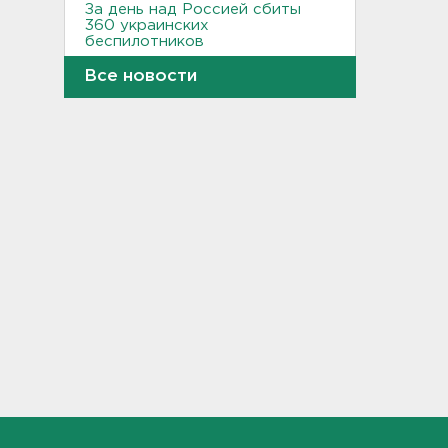
За день над Россией сбиты
360 украинских
беспилотников
22:11, 08.08.2026
Все новости
Женщина прыгнула в Неву на
востоке Петербурга
21:41, 08.08.2026
В лобовом столкновении
автомобилей близ Киришей
пострадали дети
21:17, 08.08.2026
Петербургские мосты
окрасятся в цвета
Ленинградской Победы 9
августа
20:48, 08.08.2026
Молоку не место на дверце, а
бананам – внизу. Как