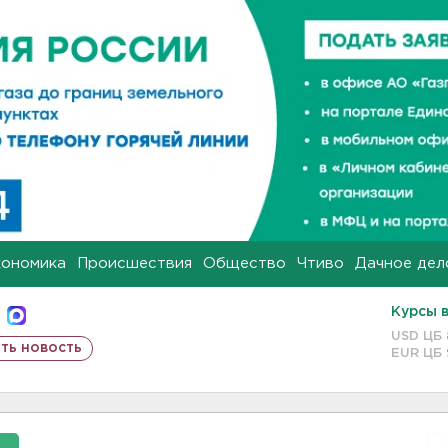
кономика
Происшествия
Общество
Чтиво
Дачное дел
Курсы 
USD ЦБ
ть новость
EUR ЦБ