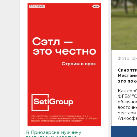
РЕКЛАМА
Фото: pi
Синопти
Местами
это пок
Как соо
ФГБУ "С
облачно
восточны
местами д
Атмосфе
В Приозерске мужчину