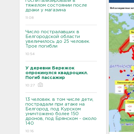
госпитализировали в
тяжелом состоянии после
драки у магазина
11:08
Число постралавших в
Белгородской области
увеличилось до 25 человек.
Трое погибли
10:54
У деревни Бережок
опрокинулся квадроцикл.
Погиб пассажир
10:27
13 человек. в том числе дети,
пострадали при атаке на
Белгород, под Курском
уничтожено более 150
дронов, под Брянском - около
140
10:16