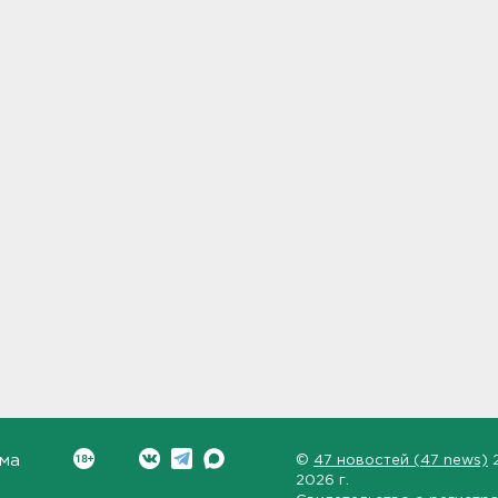
ма
©
47 новостей (47 news)
2026 г.