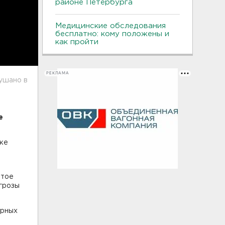
районе Петербурга
Медицинские обследования
бесплатно: кому положены и
как пройти
РЕКЛАМА
лушано в
е
оке
ытое
угрозы
арных