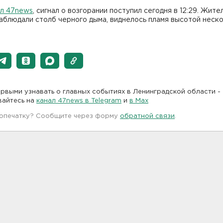
ал 47news
, сигнал о возгорании поступил сегодня в 12:29. Жите
аблюдали столб черного дыма, виднелось пламя высотой неск
рвыми узнавать о главных событиях в Ленинградской области -
вайтесь на
канал 47news в Telegram
и
в Maх
 опечатку? Сообщите через форму
обратной связи
.