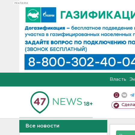
РЕКЛАМА
Власть
Э
18+
Сдела
Все новости