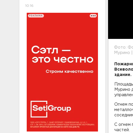
10:16
РЕКЛАМА
Фото: Фо
Мурино |
Пожарн
Всеволо
здание.
Площадь 
Мурино д
управлен
Огнем по
металлоч
соседним
С огнем 
частей.