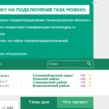
о
валют
Сосновоборский округ
+13
Лужский район
+10
82.17
Сланцевский район
+11
94.84
Всеволожский район
+14
Темы дня
Что читают
848