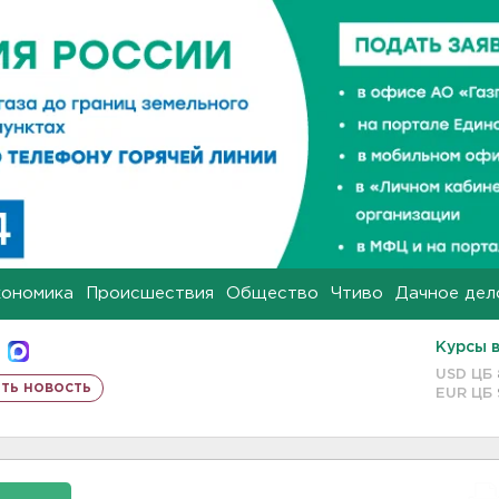
кономика
Происшествия
Общество
Чтиво
Дачное дел
Курсы 
USD ЦБ
ть новость
EUR ЦБ