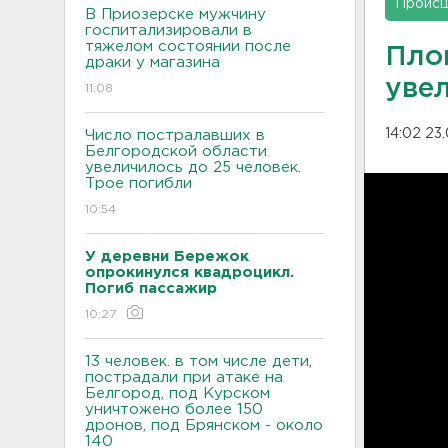
Проис
В Приозерске мужчину
госпитализировали в
тяжелом состоянии после
Пло
драки у магазина
уве
11:08
14:02 23
Число постралавших в
Белгородской области
увеличилось до 25 человек.
Трое погибли
10:54
У деревни Бережок
опрокинулся квадроцикл.
Погиб пассажир
10:27
13 человек. в том числе дети,
пострадали при атаке на
Белгород, под Курском
уничтожено более 150
дронов, под Брянском - около
140