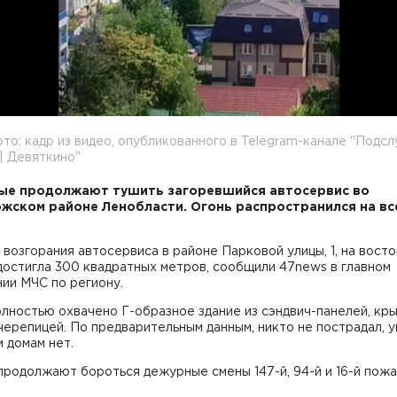
то: кадр из видео, опубликованного в Telegram-канале "Подс
| Девяткино"
ые продолжают тушить загоревшийся автосервис во
жском районе Ленобласти. Огонь распространился на вс
возгорания автосервиса в районе Парковой улицы, 1, на вост
остигла 300 квадратных метров, сообщили 47news в главном
ии МЧС по региону.
лностью охвачено Г-образное здание из сэндвич-панелей, кр
ерепицей. По предварительным данным, никто не пострадал, 
 домам нет.
продолжают бороться дежурные смены 147-й, 94-й и 16-й пож