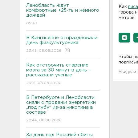
Ленобласть ждут
Как
пис
комфортные +25-ть и немного
города н
дождей
метров.
09:43
В Кингисеппе отпраздновали
День физкультурника
23:45, 08.08.2026
Чтобы пе
подписы
Как отстрочить старение
мозга за 30 минут в день –
Увидели
рассказали ученые
23:15, 08.08.2026
В Петербурге и Ленобласти
сняли с продажи энергетики
„под губу“ из-за никотина в
составе
22:44, 08.08.2026
За день над Россией сбиты