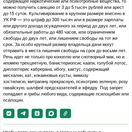
содержащее наркотические или психотропные вещества, то
можно получить санкцию от 3 до 5 тысяч рублей или арест
до 15 суток. Культивирование в крупном размере внесено в
УК РФ — это штраф до 300 тысяч или в размере зарплаты
или другого дохода осужденного за период до двух лет, или
обязательные работы до 480 часов, или ограничением
свободы до двух лет, или лишением свободы на тот же
срок. За особо крупный размер владельца дачи могут
отправить в места лишения свободы на срок до восьми лет.
Речь идет не только про коноплю или снотворный мак, но и
ипомею трехцветную, банистериопсис каапи, голубой лотос,
диплоптерис кабрерана, ибогу, кактус, содержащий
мескалин, кат, кокаиновые кусты, мимозу
хостилисю, митрагину прекрасную, психотрию зеленую, розу
гавайскую, шалфей предсказателей и эфедру. Под запрет
попадают и грибы любого вида, содержащие псилоцибин или
псилоцин.
Чтобы первыми узнавать о главных событиях в