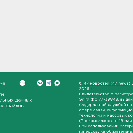
ма
©
47 новостей (47 news)
2026 г.
ти
Свидетельство о регистр
Эл № ФС 77-39848
, выда
льных данных
Федеральной службой по 
kie-файлов
сфере связи, информаци
технологий и массовых к
(Роскомнадзор) от
18 мая
При использовании матер
гиперссылка обязательна.