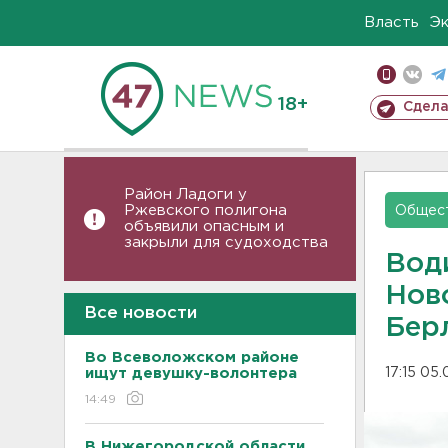
Власть
Э
18+
Сдела
Район Ладоги у
Ржевского полигона
Общес
объявили опасным и
закрыли для судоходства
Вод
Нов
Все новости
Бер
Во Всеволожском районе
ищут девушку-волонтера
17:15 05
14:49
В Нижегородской области