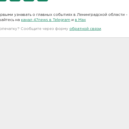
рвыми узнавать о главных событиях в Ленинградской области -
вайтесь на
канал 47news в Telegram
и
в Maх
 опечатку? Сообщите через форму
обратной связи
.