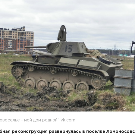
овоселье - мой дом родной" vk.com
ная реконструкция развернулась в поселке Ломоносовс