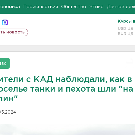
кономика
Происшествия
Общество
Чтиво
Дачное дел
Курсы 
USD ЦБ
ть новость
EUR ЦБ
тво
ители с КАД наблюдали, как в
оселье танки и пехота шли "на
лин"
.05.2024