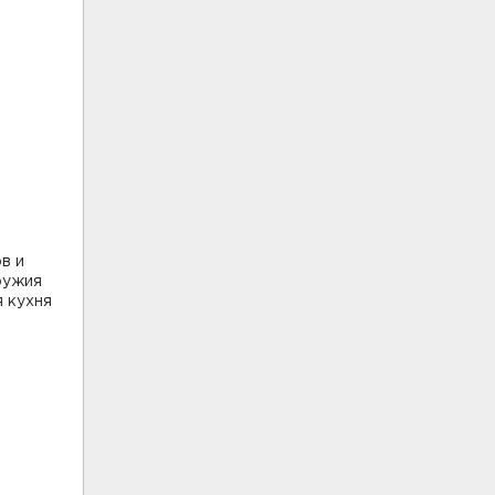
в и
ружия
 кухня