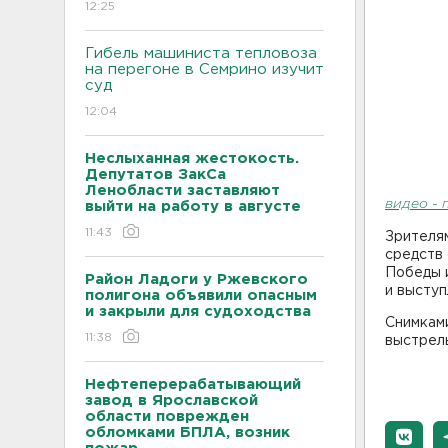
12:25
Гибель машиниста тепловоза
на перегоне в Семрино изучит
суд
12:04
Неслыханная жестокость.
Депутатов ЗакСа
Ленобласти заставляют
видео - 
выйти на работу в августе
11:43
Зрителя
средств 
Победы и
Район Ладоги у Ржевского
и выступ
полигона объявили опасным
и закрыли для судоходства
Снимками
11:38
выстрел
Нефтеперерабатывающий
завод в Ярославской
области поврежден
обломками БПЛА, возник