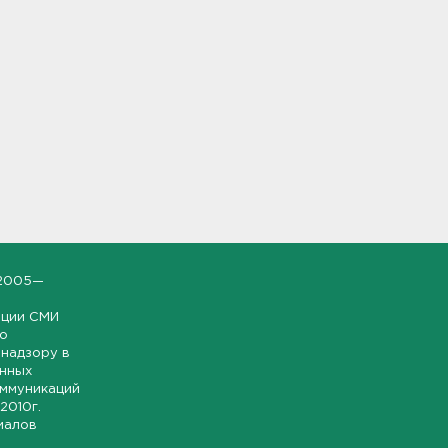
2005—
ации СМИ
но
надзору в
онных
оммуникаций
 2010г.
иалов