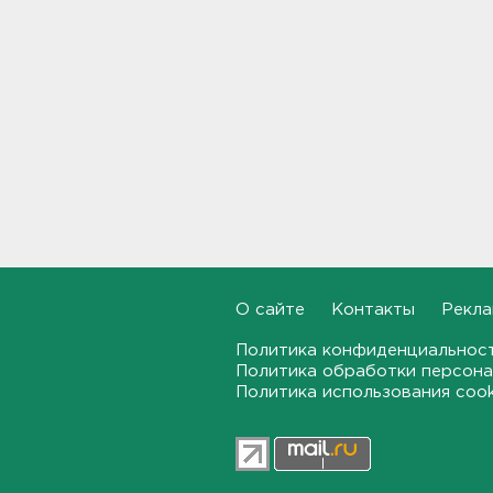
10:14
"Буханка" и "Тенет"
столкнулись на дороге в
Лужском районе. Пострадала
девушка
09:55
Над регионами перехватили
более 600 БПЛА: в
Воронежской области
повреждены
агропредприятия, в
Ярославской отражают
самую массовую атаку
О сайте
Контакты
Рекла
09:34
Политика конфиденциальнос
Политика обработки персона
Грозы и жара до +28 ждут
Политика использования coo
Ленобласть сегодня
09:08
Поврежден логистический