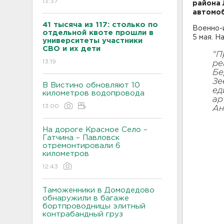
13:37
района 
автомоб
41 тысяча из 117: столько по
Военно-
отдельной квоте прошли в
5 мая. Н
университеты участники
СВО и их дети
"П
13:19
ре
Бе
Зе
В Вистино обновляют 10
ед
километров водопровода
ар
13:00
Ан
На дороге Красное Село –
Гатчина – Павловск
отремонтировали 6
километров
12:43
Таможенники в Домодедово
обнаружили в багаже
бортпроводницы элитный
контрабандный груз