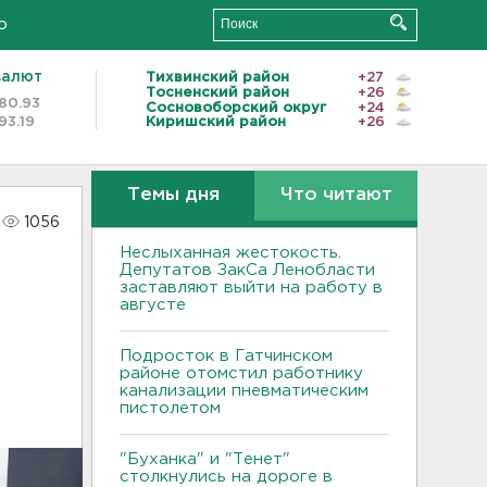
о
валют
Тихвинский район
+27
Тосненский район
+26
80.93
Сосновоборский округ
+24
93.19
Киришский район
+26
Темы дня
Что читают
1056
Неслыханная жестокость.
Депутатов ЗакСа Ленобласти
заставляют выйти на работу в
августе
Подросток в Гатчинском
районе отомстил работнику
канализации пневматическим
пистолетом
"Буханка" и "Тенет"
столкнулись на дороге в