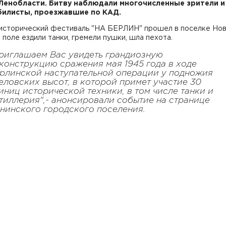
Ленобласти. Битву наблюдали многочисленные зрители и
илисты, проезжавшие по КАД.
исторический фестиваль "НА БЕРЛИН" прошел в поселке Но
а поле ездили танки, гремели пушки, шла пехота.
риглашаем Вас увидеть грандиозную
конструкцию сражения мая 1945 года в ходе
рлинской наступательной операции у подножия
еловских высот, в которой примет участие 30
иниц исторической техники, в том числе танки и
тиллерия",- анонсировали событие на странице
нинского городского поселения.