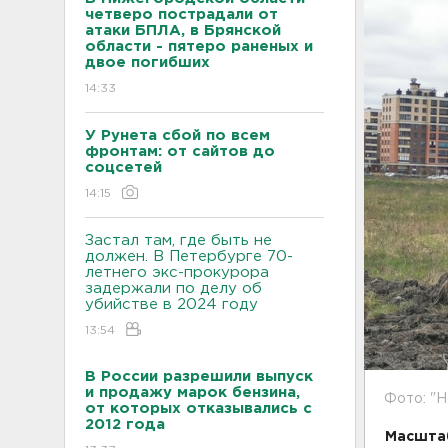
четверо пострадали от
атаки БПЛА, в Брянской
области - пятеро раненых и
двое погибших
14:33
У Рунета сбой по всем
фронтам: от сайтов до
соцсетей
14:15
Застал там, где быть не
должен. В Петербурге 70-
летнего экс-прокурора
задержали по делу об
убийстве в 2024 году
13:54
В России разрешили выпуск
и продажу марок бензина,
Фото: "Н
от которых отказывались с
2012 года
Масштаб