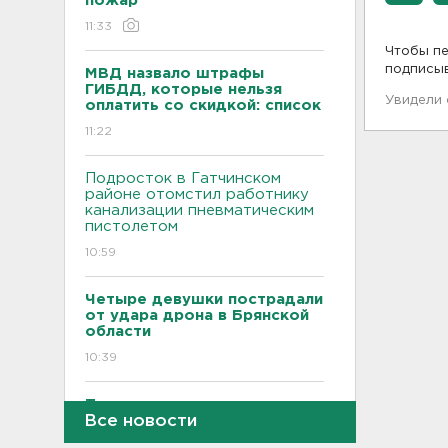
пожар
11:33
Чтобы пе
подписы
МВД назвало штрафы
ГИБДД, которые нельзя
Увидели
оплатить со скидкой: список
11:22
Подросток в Гатчинском
районе отомстил работнику
канализации пневматическим
пистолетом
10:59
Четыре девушки пострадали
от удара дрона в Брянской
области
10:39
Трое подростков готовили
Все новости
теракт на объекте
Росгвардии в Приморье