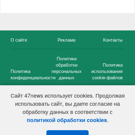
О сайте
Реклама
Контакты
Политика
обработки
Политика
Политика
персональных
использования
конфиденциальности
данных
cookie-файлов
Сайт 47news использует cookies. Продолжая
использовать сайт, вы даете согласие на
©
47 новостей (47 news)
2005 — 2026 г.
обработку данных в соответствии с
Свидетельство о регистрации СМИ Эл № ФС 77-39848, выдано
Федеральной службой по надзору в сфере связи,
.
политикой обработки cookies
информационных технологий и массовых коммуникаций
(Роскомнадзор) от 18 мая 2010г.