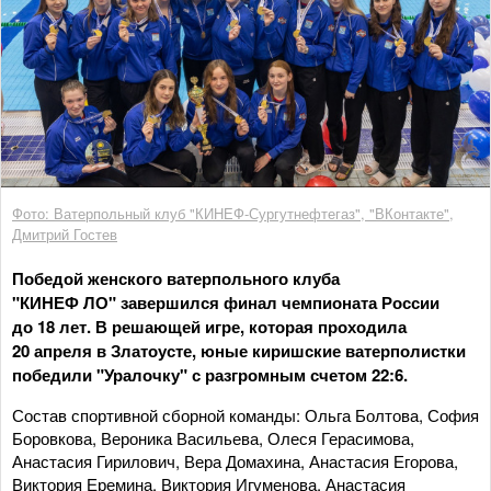
Фото: Ватерпольный клуб "КИНЕФ-Сургутнефтегаз", "ВКонтакте",
Дмитрий Гостев
Победой женского ватерпольного клуба
"КИНЕФ ЛО" завершился финал чемпионата России
до 18 лет. В решающей игре, которая проходила
20 апреля в Златоусте, юные киришские ватерполистки
победили "Уралочку" с разгромным счетом 22:6.
Состав спортивной сборной команды: Ольга Болтова, София
Боровкова, Вероника Васильева, Олеся Герасимова,
Анастасия Гирилович, Вера Домахина, Анастасия Егорова,
Виктория Еремина, Виктория Игуменова, Анастасия