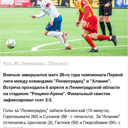
Фото: ФК "Ленинградец", "ВКонтакте"
Вничью завершился матч 26-го тура чемпионата Первой
лиги между командами "Ленинградец" и "Алания".
Встреча проходила 6 апреля в Ленинградской области
на стадионе "Рощино-Арена". Финальный свисток
зафиксировал счет 3:3.
Голы за "Ленинградец" забили Бачинский (10 минута),
Горелишвили (80) и Суханов (86 - с пенальти). За "Аланию"
отличились Цаллагов (2), Гаглоев (50) и Гиоргобиани (90+ с