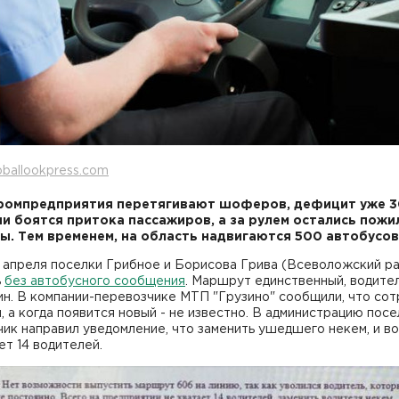
oballookpress.com
ромпредприятия перетягивают шоферов, дефицит уже 3
и боятся притока пассажиров, а за рулем остались пожи
ы. Тем временем, на область надвигаются 500 автобусов
 апреля поселки Грибное и Борисова Грива (Всеволожский р
ь
без автобусного сообщения
. Маршрут единственный, водите
н. В компании-перевозчике МТП "Грузино" сообщили, что сот
, а когда появится новый - не известно. В администрацию пос
ик направил уведомление, что заменить ушедшего некем, и в
ет 14 водителей.