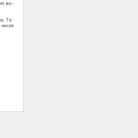
м, во-
му. То
 числе