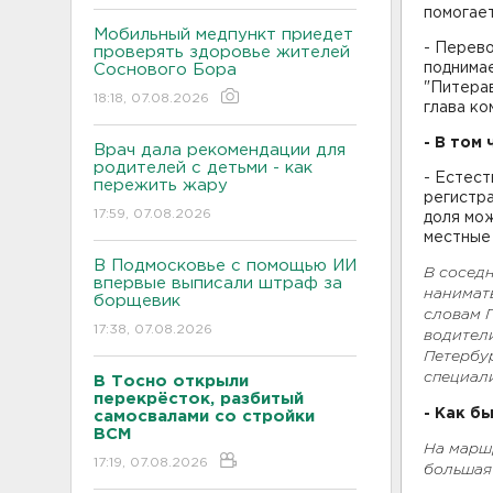
помогае
Мобильный медпункт приедет
- Перево
проверять здоровье жителей
поднимае
Соснового Бора
"Питерав
18:18, 07.08.2026
глава к
- В том
Врач дала рекомендации для
родителей с детьми - как
- Естес
пережить жару
регистра
17:59, 07.08.2026
доля мож
местные
В Подмосковье с помощью ИИ
В соседн
впервые выписали штраф за
нанимать
борщевик
словам 
17:38, 07.08.2026
водители
Петербу
специал
В Тосно открыли
перекрёсток, разбитый
- Как б
самосвалами со стройки
ВСМ
На марш
17:19, 07.08.2026
большая 