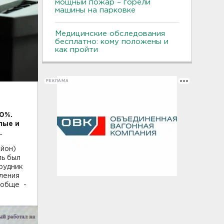
мощный пожар – горели
машины на парковке
Медицинские обследования
бесплатно: кому положены и
как пройти
РЕКЛАМА
0%.
лые и
.
айон)
ль был
рудник
еления
ообще -