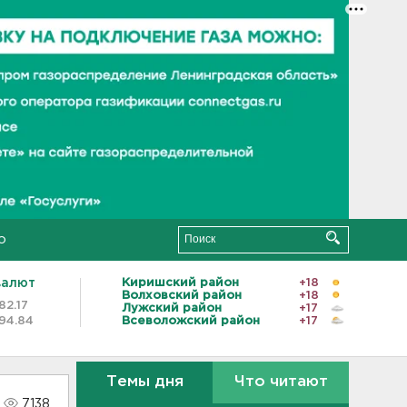
о
валют
Киришский район
+18
Волховский район
+18
82.17
Лужский район
+17
94.84
Всеволожский район
+17
Темы дня
Что читают
7138