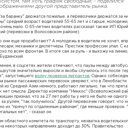
ксистом, там хоть график свободный, - поделился
ображениями другой представитель рынка.
"за баранку" держатся пожилые, а перевозчики держатся за ни
ы" средний возраст водителей 55-65 лет и старше, молодежи
 очень мало. О 65-летних водителях рассказал также ИП Юри
ий (перевозки в Волосовском районе).
о они еще проработают? А молодежь в водители не хочет, вп
слесари, механики и диспетчеры. Престиж профессии упал. С к
охо по всем фронтам. В итоге сам за руль - и выхожу на линию,
Будзинский.
енем, в соцсетях жители отмечают, что паузы между автобус
шрутов значительно выросли и якобы случилось это после те
е", запустившего
волну проверок мигрантов
. Однако собеседн
на рынке пассажирских перевозок уверяют, что в Ленобласти
й из Средней Азии немного, работают легально, так что прята
к нет смысла. Директор компании "Никкос" (Всеволожский ра
ишин признал, что за 27 лет работы у него не было ни одного
 за рулем, "так получилось". Другой перевозчик говорит, что 
но их "прячут по отдаленным районам", где меньше проверок. 
гальных нет", - сказал он.
м областного комитета по транспорту, нехватка водительско
на некоторых направлениях доходит до 30%. Правительство