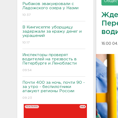
Общес
Рыбаков эвакуировали с
Ладожского озера у Назии
Ждем
10:37
Пер
В Кингисеппе уборщицу
вод
задержали за кражу денег и
украшений
10:17
16:00 04
Инспекторы проверят
водителей на трезвость в
Петербурге и Ленобласти
09:54
Почти 400 за ночь, почти 90 -
за утро - беспилотники
атакуют регионы России
09:23
РЕКЛАМА