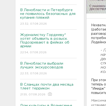
В Ленобласти и Петербурге
не появилось безопасных для
купания пляжей
23:32, 07.08.2026
Нехватка
(работа
разговор
Журналистку Гордееву*
потребно
хотят объявить в розыск.
Подозревают в фейках об
Лодейноп
армии
- 
22:54, 07.08.2026
на
де
сп
В Ленобласти выбрали
лучших экскурсоводов
мо
ко
22:33, 07.08.2026
При этом
В Сланцах почти два месяца
теперь о
тлеет террикон
"Имидж" 
повысит
21:55, 07.08.2026
Максимал
устанавл
Дом культуры в Вознесенье