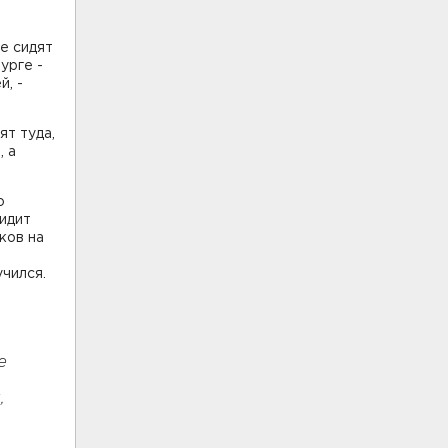
ые сидят
урге -
й, -
ят туда,
, а
о
идит
ков на
учился.
е
,