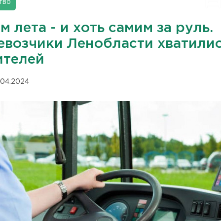
тво
 лета - и хоть самим за руль.
евозчики Ленобласти хватили
ителей
.04.2024