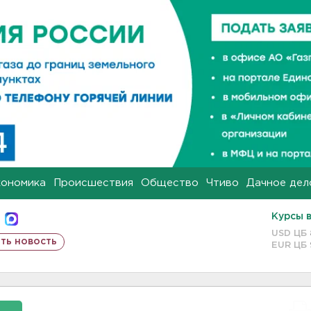
кономика
Происшествия
Общество
Чтиво
Дачное дел
Курсы 
USD ЦБ
ть новость
EUR ЦБ