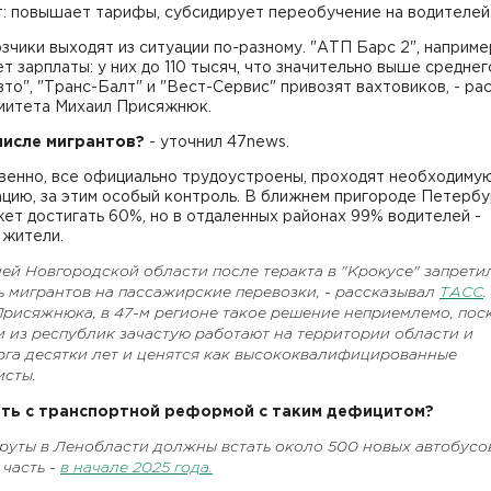
т: повышает тарифы, субсидирует переобучение на водителей
зчики выходят из ситуации по-разному. "АТП Барс 2", наприме
т зарплаты: у них до 110 тысяч, что значительно выше среднег
то", "Транс-Балт" и "Вест-Сервис" привозят вахтовиков, - ра
омитета Михаил Присяжнюк.
 числе мигрантов?
- уточнил 47news.
твенно, все официально трудоустроены, проходят необходиму
цию, за этим особый контроль. В ближнем пригороде Петербу
ет достигать 60%, но в отдаленных районах 99% водителей -
 жители.
ей Новгородской области после теракта в "Крокусе" запрети
 мигрантов на пассажирские перевозки, - рассказывал
ТАСС
.
Присяжнюка, в 47-м регионе такое решение неприемлемо, пос
 из республик зачастую работают на территории области и
рга десятки лет и ценятся как высококвалифицированные
исты.
ыть с транспортной реформой с таким дефицитом?
руты в Ленобласти должны встать около 500 новых автобусо
часть -
в начале 2025 года.