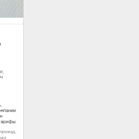
м
к,
ом
,
омпании
он
тарифы.
проезд,
ews