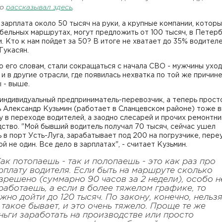
но
рассказывал здесь
.
 зарплата около 50 тысяч на руки, а крупные компании, котор
бельных маршрутах, могут предложить от 100 тысяч, в Петерб
и. Кто к нам пойдет за 50? В итоге не хватает до 35% водителе
Гукасян.
о его словам, стали сокращаться с начала СВО - мужчины уход
 и в другие отрасли, где появилась нехватка по той же причине
 - выше.
индивидуальный предприниматель-перевозчик, а теперь прост
 Александр Кузьмин (работает в Сланцевском районе) тоже в
 в переходе водителей, а заодно слесарей и прочих ремонтни
ство. "Мой бывший водитель получал 70 тысяч, сейчас ушел
 в порт Усть-Луга, зарабатывает под 200 на погрузчике, пере
ой не один. Все дело в зарплатах", - считает Кузьмин.
Как потопаешь - так и полопаешь - это как раз про
рплату водителя. Если быть на маршруте сколько
зрешено (суммарно 90 часов за 2 недели), особо н
работаешь, а если в более тяжелом графике, то
жно дойти до 120 тысяч. По закону, конечно, нельзя
 такое бывает, и это очень тяжело. Проще те же
ньги заработать на производстве или просто