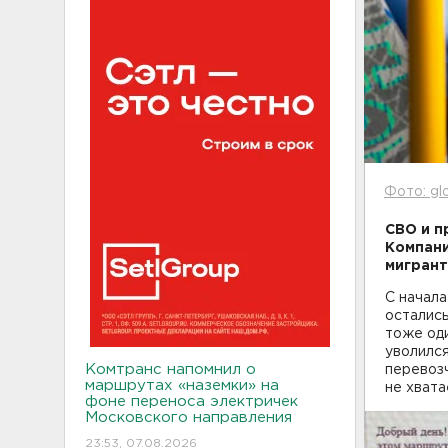
Фото: gl
СВО и п
Компани
мигрант
С начала
осталис
тоже оди
уволился
Комтранс напомнил о
перевозч
маршрутах «наземки» на
не хвата
фоне переноса электричек
Московского направления
23:53, 07.08.2026