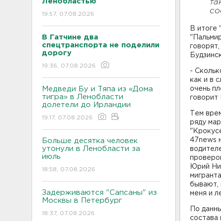
Ленобластью
та
со
19:57, 07.08.2026
В итоге 
В Гатчине два
"Пальмир
спецтранспорта не поделили
говорят,
дорогу
Будзинск
19:36, 07.08.2026
- Скольк
как и в 
Медведи Бу и Тяпа из «Дома
очень пл
тигра» в Ленобласти
говорит 
долетели до Ирландии
Тем врем
19:17, 07.08.2026
ряду мар
"Крокус
47news 
Больше десятка человек
утонули в Ленобласти за
водителе
июль
проверо
Юрий Ник
18:58, 07.08.2026
мигранта
бывают, 
Задерживаются "Сапсаны" из
меня и ле
Москвы в Петербург
По данны
18:37, 07.08.2026
состава 