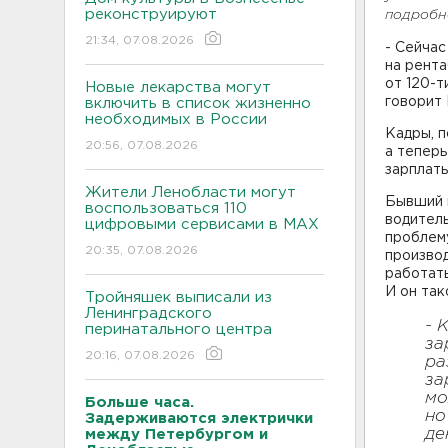
реконструируют
подроб
21:34, 07.08.2026
- Сейчас
на рента
от 120-т
Новые лекарства могут
говорит 
включить в список жизненно
необходимых в России
Кадры, п
20:56, 07.08.2026
а теперь
зарплаты
Жители Ленобласти могут
Бывший 
воспользоваться 110
водитель
цифровыми сервисами в МАХ
проблему
20:35, 07.08.2026
производ
работать
И он так
Тройняшек выписали из
Ленинградского
- 
перинатального центра
за
20:16, 07.08.2026
ра
за
мо
Больше часа.
но
Задерживаются электрички
де
между Петербургом и