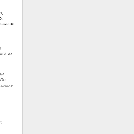
.
р,
о.
ссказал
ю
рга их
ли
 По
кольку
в,