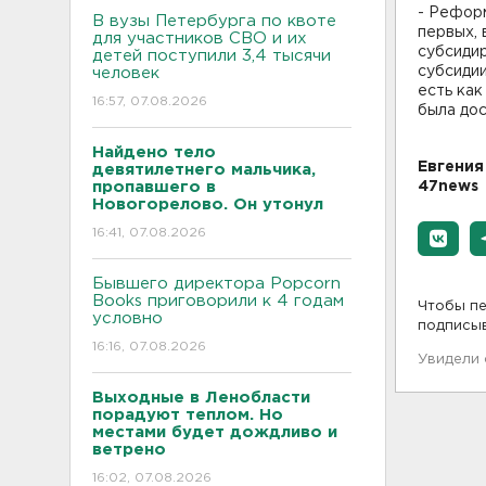
- Реформ
В вузы Петербурга по квоте
первых, 
для участников СВО и их
субсидир
детей поступили 3,4 тысячи
субсидии
человек
есть как
16:57, 07.08.2026
была дос
Найдено тело
Евгения
девятилетнего мальчика,
пропавшего в
47news
Новогорелово. Он утонул
16:41, 07.08.2026
Бывшего директора Popcorn
Books приговорили к 4 годам
Чтобы пе
условно
подписы
16:16, 07.08.2026
Увидели
Выходные в Ленобласти
порадуют теплом. Но
местами будет дождливо и
ветрено
16:02, 07.08.2026