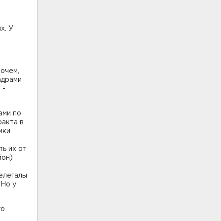
х. У
,
й
рочем,
адрами
 -
ами по
ракта в
ики
ть их от
йон)
нелегалы
"Но у
го