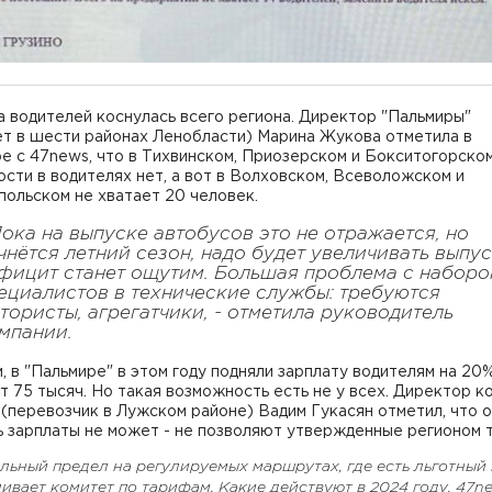
 водителей коснулась всего региона. Директор "Пальмиры"
ет в шести районах Ленобласти) Марина Жукова отметила в
е с 47news, что в Тихвинском, Приозерском и Бокситогорско
сти в водителях нет, а вот в Волховском, Всеволожском и
ольском не хватает 20 человек.
Пока на выпуске автобусов это не отражается, но
чнётся летний сезон, надо будет увеличивать выпус
фицит станет ощутим. Большая проблема с набор
ециалистов в технические службы: требуются
тористы, агрегатчики, - отметила руководитель
мпании.
, в "Пальмире" в этом году подняли зарплату водителям на 20%
т 75 тысяч. Но такая возможность есть не у всех. Директор к
(перевозчик в Лужском районе) Вадим Гукасян отметил, что 
ь зарплаты не может - не позволяют утвержденные регионом 
ьный предел на регулируемых маршрутах, где есть льготный 
ивает комитет по тарифам. Какие действуют в 2024 году, 47n