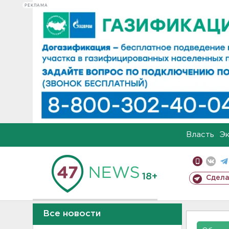
РЕКЛАМА
Власть
Э
18+
Сдела
Все новости