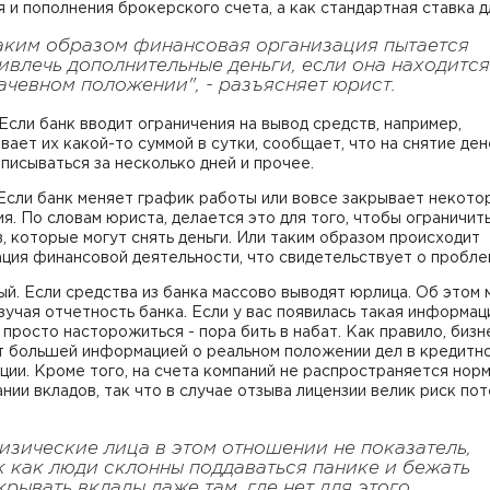
 и пополнения брокерского счета, а как стандартная ставка д
аким образом финансовая организация пытается
ивлечь дополнительные деньги, если она находится
ачевном положении", - разъясняет юрист.
Если банк вводит ограничения на вывод средств, например,
вает их какой-то суммой в сутки, сообщает, что на снятие ден
писываться за несколько дней и прочее.
Если банк меняет график работы или вовсе закрывает некото
я. По словам юриста, делается это для того, чтобы ограничит
, которые могут снять деньги. Или таким образом происходит
ция финансовой деятельности, что свидетельствует о пробле
й. Если средства из банка массово выводят юрлица. Об этом
изучая отчетность банка. Если у вас появилась такая информац
 просто насторожиться - пора бить в набат. Как правило, бизн
т большей информацией о реальном положении дел в кредитн
ции. Кроме того, на счета компаний не распространяется норм
нии вкладов, так что в случае отзыва лицензии велик риск по
изические лица в этом отношении не показатель,
к как люди склонны поддаваться панике и бежать
крывать вклады даже там, где нет для этого