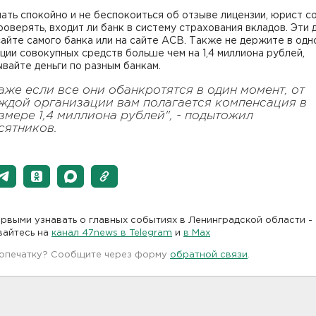
ать спокойно и не беспокоиться об отзыве лицензии, юрист с
роверять, входит ли банк в систему страхования вкладов. Эти 
сайте самого банка или на сайте АСВ. Также не держите в одн
ции совокупных средств больше чем на 1,4 миллиона рублей,
вайте деньги по разным банкам.
аже если все они обанкротятся в один момент, от
ждой организации вам полагается компенсация в
змере 1,4 миллиона рублей", - подытожил
сятников.
рвыми узнавать о главных событиях в Ленинградской области -
вайтесь на
канал 47news в Telegram
и
в Maх
 опечатку? Сообщите через форму
обратной связи
.