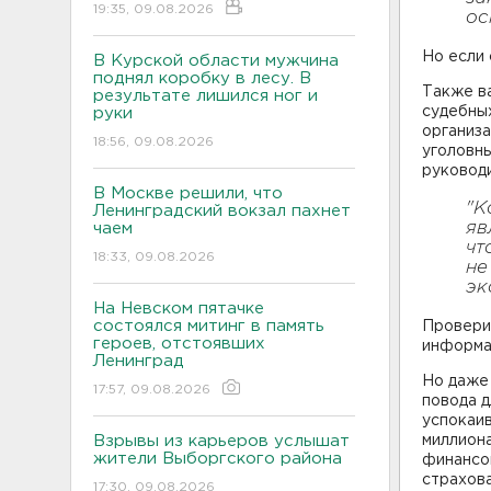
19:35, 09.08.2026
ос
Но если 
В Курской области мужчина
поднял коробку в лесу. В
Также ва
результате лишился ног и
судебных
руки
организа
18:56, 09.08.2026
уголовны
руководи
В Москве решили, что
"К
Ленинградский вокзал пахнет
яв
чаем
чт
18:33, 09.08.2026
не
эк
На Невском пятачке
состоялся митинг в память
Проверит
героев, отстоявших
информа
Ленинград
Но даже 
17:57, 09.08.2026
повода д
успокаив
Взрывы из карьеров услышат
миллиона
жители Выборгского района
финансо
страхова
17:30, 09.08.2026