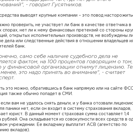
нований", - говорит Гусятников.
средства выводят крупные компании – это повод насторожить
жно проверить, не участвует ли банк в качестве ответчика в
 спорах, нет ли к нему финансовых претензий со стороны кр
ций, открытых исполнительных производств, не возбуждены л
е дела или следственные действия в отношении владельцев и
телей банк.
онечно, само себе наличие судебного дела не
ляется фактом, на 100 процентов говорящим о том,
о у финансовой организации отнимут лицензию. Т
 менее, это надо принять во внимание", - считает
сперт.
ь это можно, обратившись в банк напрямую или на сайте ФСС
ция также обычно попадет в СМИ.
если вам не удалось снять деньги, и у банка отозвали лицензию
ля паники нет, если он входит в систему страхования вкладов,
ает юрист. В данный момент страховая сумма составляет 1,4
 рублей. Она складывается из совокупности всех средств в о
вом учреждении. Ее вкладчику выплатит АСВ (агентство по
нию вкладов).