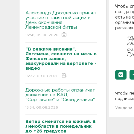
Чтобы сп
всегда п
Александр Дрозденко принял
есть на 
участие в памятной акции в
День окончания
организа
Ленинградской битвы
расклады
16:58, 09.08.2026
"Д
ка
ра
"В режиме висения".
Яхтсмена, севшего на мель в
Гу
Финском заливе,
эвакуировали на вертолете -
видео
16:32, 09.08.2026
Дорожные работы ограничат
Чтобы пе
движение на КАД,
подписы
"Сортавале" и "Скандинавии"
15:54, 09.08.2026
Увидели
Ветер сменится на южный. В
Ленобласти в понедельник
до +26 градусов