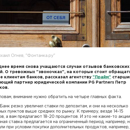
хаил Огнев, "Фонтанка.ру"
днее время снова учащаются случаи отзывов банковских
й. О тревожных "звоночках", на которые стоит обращат
е клиентам банков, рассказал агентству
"Прайм"
старши
ющий партнер юридической компании PG Partners Петр
ков.
ловам, внимание нужно обратить на четыре главных факта.
Банк резко увеличил ставки по депозитам, и они на несколько
ых пунктов выше средних по рынку. К примеру, везде 14-15
в, а вам предлагают 18-20 процентов. И это не какие-то акции
ая ставка предлагается на ограниченный период, например, н
или при условии покупки дополнительных продуктов, например,