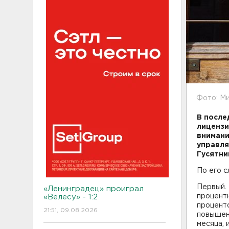
Фото: Ми
В после
лицензи
внимани
управля
Гусятни
По его с
Первый. 
«Ленинградец» проиграл
процентн
«Велесу» - 1:2
проценто
21:51, 09.08.2026
повышенн
месяца, 