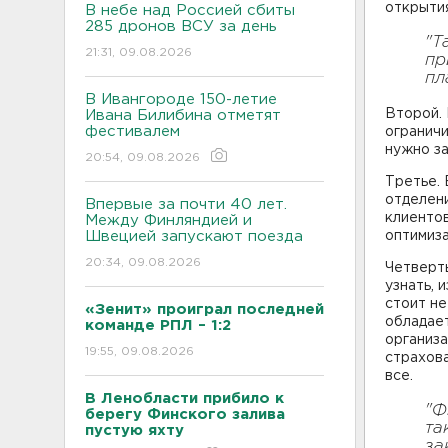
открытия
В небе над Россией сбиты
285 дронов ВСУ за день
"Т
21:31, 09.08.2026
пр
пл
В Ивангороде 150-летие
Второй. 
Ивана Билибина отметят
фестивалем
ограничи
нужно за
20:54, 09.08.2026
Третье. 
отделени
Впервые за почти 40 лет.
клиентов
Между Финляндией и
Швецией запускают поезда
оптимиза
20:34, 09.08.2026
Четверты
узнать, 
стоит не
«Зенит» проиграл последней
обладае
команде РПЛ – 1:2
организа
19:55, 09.08.2026
страхова
все.
В Ленобласти прибило к
"Ф
берегу Финского залива
та
пустую яхту
за