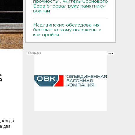
прочность". Житель Соснового
Бора оторвал руку памятнику
воинам
Медицинские обследования
бесплатно: кому положены и
как пройти
РЕКЛАМА
ь
й
, когда
а два