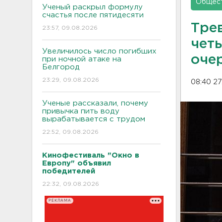
Общес
Ученый раскрыл формулу
счастья после пятидесяти
Тре
23:57, 09.08.2026
четы
Увеличилось число погибших
оче
при ночной атаке на
Белгород
23:29, 09.08.2026
08:40 27
Ученые рассказали, почему
привычка пить воду
вырабатывается с трудом
22:52, 09.08.2026
Кинофестиваль "Окно в
Европу" объявил
победителей
22:32, 09.08.2026
РЕКЛАМА