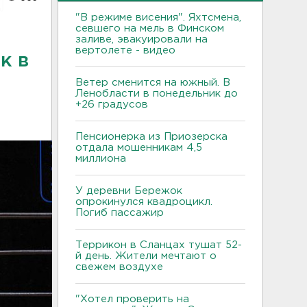
"В режиме висения". Яхтсмена,
севшего на мель в Финском
заливе, эвакуировали на
вертолете - видео
к в
Ветер сменится на южный. В
Ленобласти в понедельник до
+26 градусов
Пенсионерка из Приозерска
отдала мошенникам 4,5
миллиона
У деревни Бережок
опрокинулся квадроцикл.
Погиб пассажир
Террикон в Сланцах тушат 52-
й день. Жители мечтают о
свежем воздухе
"Хотел проверить на