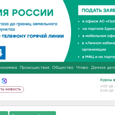
кономика
Происшествия
Общество
Чтиво
Дачное дел
Курсы 
USD ЦБ
ть новость
EUR ЦБ