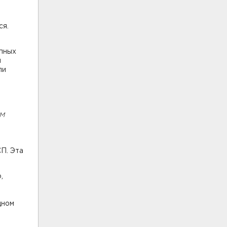
ся.
упных
и
ли
ем
П. Эта
,
дном