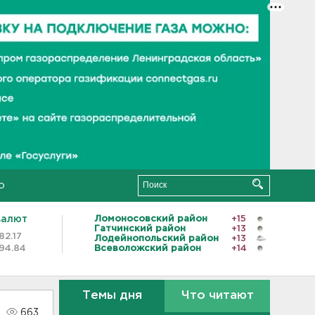
о
валют
Ломоносовский район
+15
Гатчинский район
+13
82.17
Лодейнопольский район
+13
94.84
Всеволожский район
+14
Темы дня
Что читают
663