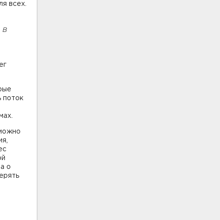
ля всех.
 в
ег
рые
ь поток
мах.
 можно
ия,
ес
ой
а о
терять