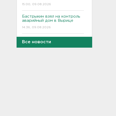
15:00, 09.08.2026
Бастрыкин взял на контроль
аварийный дом в Вырице
14:36, 09.08.2026
Увеличилось число жертв
Все новости
атаки на Белгород. Одного из
погибших нашли под
завалами
13:59, 09.08.2026
МЧС предупреждает об
усилении ветра в северо-
западных районах
Ленобласти
13:33, 09.08.2026
«Кто рано встает, тот уносит
все грибы». Посмотрите, что
находят сейчас в лесах –
фото