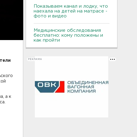
Показываем канал и лодку, что
наехала на детей на матрасе -
фото и видео
Медицинские обследования
бесплатно: кому положены и
как пройти
РЕКЛАМА
тели
ьского
кой
а, а к
са.