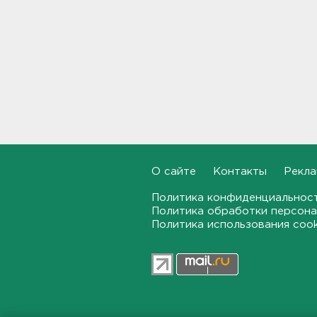
Район Ладоги у Ржевского
полигона объявили опасным
и закрыли для судоходства
11:38
Нефтеперерабатывающий
завод в Ярославской
области поврежден
обломками БПЛА, возник
пожар
11:33
О сайте
Контакты
Рекла
МВД назвало штрафы
ГИБДД, которые нельзя
оплатить со скидкой: список
Политика конфиденциальнос
Политика обработки персона
11:22
Политика использования coo
Подросток в Гатчинском
районе отомстил работнику
канализации пневматическим
пистолетом
10:59