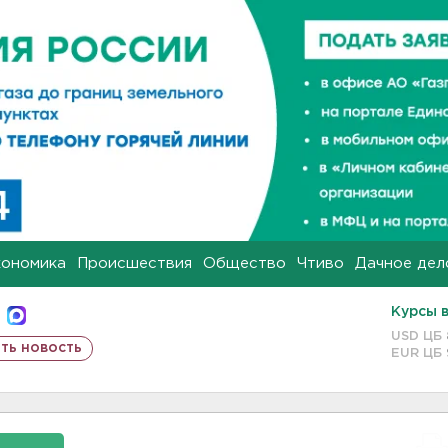
кономика
Происшествия
Общество
Чтиво
Дачное дел
Курсы 
USD ЦБ
ть новость
EUR ЦБ