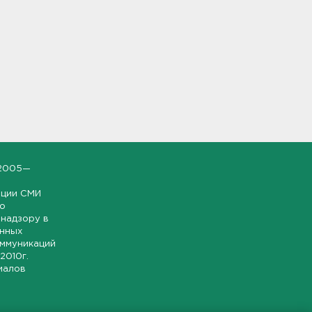
2005—
ации СМИ
но
надзору в
онных
оммуникаций
 2010г.
иалов