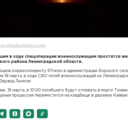
w.globallookpress.com
шим в ходе спецоперации военнослужащим простятся жи
кого района Ленинградской области.
бщили корреспонденту 47news в администрации Борского сел
я 18 марта, в ходе СВО погиб военнослужащий из Ленинградс
 Эдуард Лычков.
ик, 19 марта, в 10:00 погибшего будут отпевать в морге Тихвин
аурная процессия переместится на кладбище в деревне Кайвак