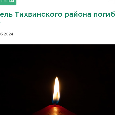
шествия
ель Тихвинского района погиб
О
.03.2024