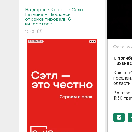
На дороге Красное Село –
Гатчина – Павловск
отремонтировали 6
километров
12:43
РЕКЛАМА
Фото: ww
С погиб
Тихвинс
Как соо
поселени
области
Во вторн
11:30 тр