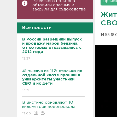
Ржевского полигона
Проис
объявили опасным и
закрыли для судоходства
Жит
СВ
Все новости
14:55 18
В России разрешили выпуск
и продажу марок бензина,
от которых отказывались с
2012 года
13:37
41 тысяча из 117: столько по
отдельной квоте прошли в
университеты участники
СВО и их дети
13:19
В Вистино обновляют 10
километров водопровода
13:00