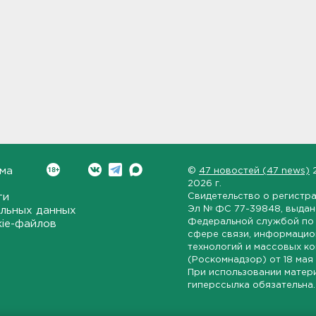
ма
©
47 новостей (47 news)
2026 г.
ти
Свидетельство о регистр
Эл № ФС 77-39848
, выда
льных данных
Федеральной службой по 
kie-файлов
сфере связи, информаци
технологий и массовых к
(Роскомнадзор) от
18 мая
При использовании матер
гиперссылка обязательна.