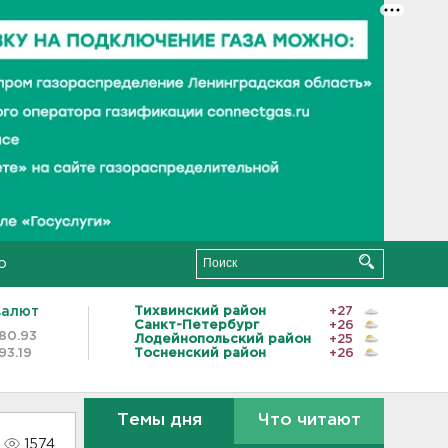
о
валют
Тихвинский район
+27
Санкт-Петербург
+26
80.93
Лодейнопольский район
+25
93.19
Тосненский район
+26
Темы дня
Что читают
1574