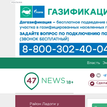
РЕКЛАМА
Власть
Э
18+
Сдела
Район Ладоги у