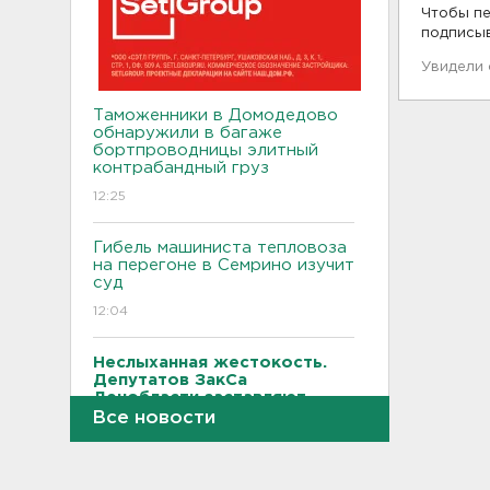
Чтобы пе
подписы
Увидели
Таможенники в Домодедово
обнаружили в багаже
бортпроводницы элитный
контрабандный груз
12:25
Гибель машиниста тепловоза
на перегоне в Семрино изучит
суд
12:04
Неслыханная жестокость.
Депутатов ЗакСа
Ленобласти заставляют
выйти на работу в августе
Все новости
11:43