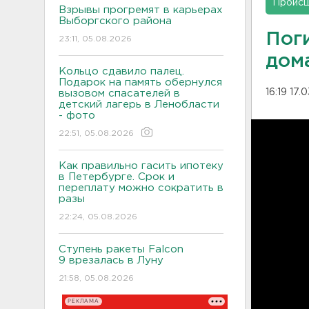
Проис
Взрывы прогремят в карьерах
Выборгского района
Пог
23:11, 05.08.2026
дом
Кольцо сдавило палец.
Подарок на память обернулся
16:19 17.
вызовом спасателей в
детский лагерь в Ленобласти
- фото
22:51, 05.08.2026
Как правильно гасить ипотеку
в Петербурге. Срок и
переплату можно сократить в
разы
22:24, 05.08.2026
Ступень ракеты Falcon
9 врезалась в Луну
21:58, 05.08.2026
РЕКЛАМА