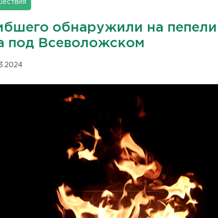
шествия
ибшего обнаружили на пепел
а под Всеволожском
03.2024