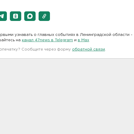
рвыми узнавать о главных событиях в Ленинградской области -
вайтесь на
канал 47news в Telegram
и
в Maх
 опечатку? Сообщите через форму
обратной связи
.