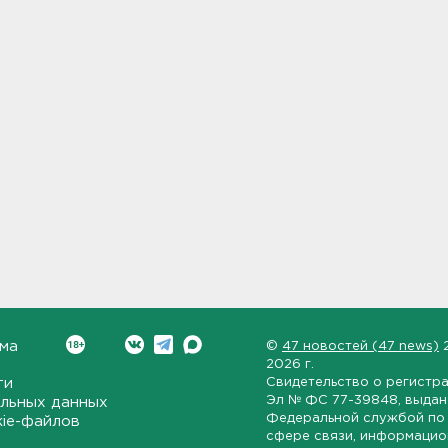
ма
©
47 новостей (47 news)
2026 г.
ти
Свидетельство о регистр
Эл № ФС 77-39848
, выда
льных данных
Федеральной службой по 
kie-файлов
сфере связи, информаци