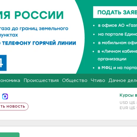
кономика
Происшествия
Общество
Чтиво
Дачное дел
Курсы 
USD ЦБ
ть новость
EUR ЦБ