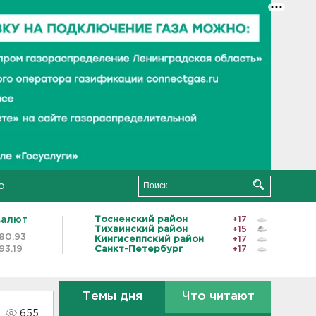
о
валют
Тосненский район
+17
Тихвинский район
+15
80.93
Кингисеппский район
+17
93.19
Санкт-Петербург
+17
Темы дня
Что читают
655