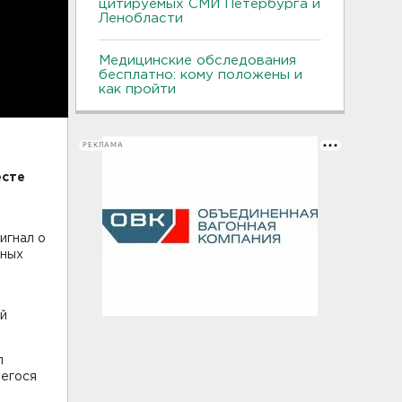
цитируемых СМИ Петербурга и
Ленобласти
Медицинские обследования
бесплатно: кому положены и
как пройти
РЕКЛАМА
есте
игнал о
тных
ей
л
шегося