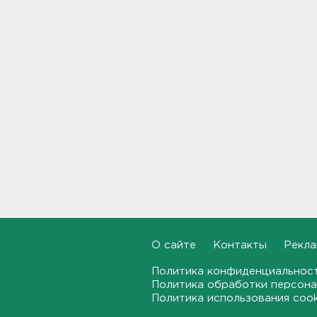
Почему пробелы в памяти —
это не всегда плохо,
раскрыла психолог
19:54, 05.08.2026
Обезглавленное тело
дайвера продолжают искать
в Ладоге
19:35, 05.08.2026
В Сибири нашли экипаж
самолета из Ленобласти.
Судно пропало два дня
назад
18:58, 05.08.2026
О сайте
Контакты
Рекла
Во Всеволожске построят
детсад на 140 детей
Политика конфиденциальнос
Политика обработки персона
18:41, 05.08.2026
Политика использования coo