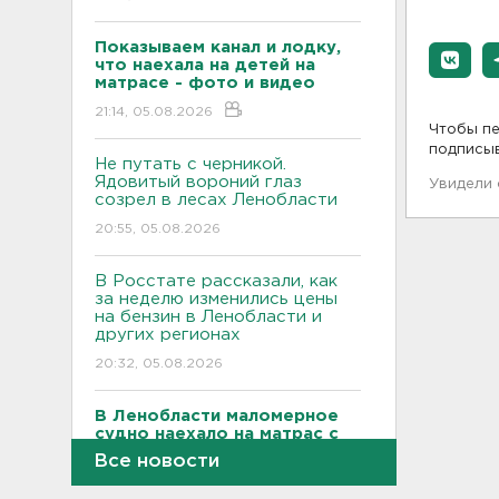
Показываем канал и лодку,
что наехала на детей на
матрасе - фото и видео
21:14, 05.08.2026
Чтобы пе
подписы
Не путать с черникой.
Ядовитый вороний глаз
Увидели
созрел в лесах Ленобласти
20:55, 05.08.2026
В Росстате рассказали, как
за неделю изменились цены
на бензин в Ленобласти и
других регионах
20:32, 05.08.2026
В Ленобласти маломерное
судно наехало на матрас с
детьми
Все новости
20:13, 05.08.2026