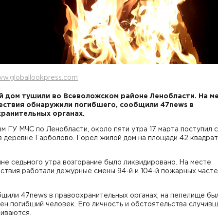
w.globallookpress.com
 дом тушили во Всеволожском районе Ленобласти. На м
ствия обнаружили погибшего, сообщили 47news в
ранительных органах.
м ГУ МЧС по Ленобласти, около пяти утра 17 марта поступил с
в деревне Гарболово. Горел жилой дом на площади 42 квадра
не седьмого утра возгорание было ликвидировано. На месте
ствия работали дежурные смены 94-й и 104-й пожарных част
бщили 47news в правоохранительных органах, на пепелище бы
ен погибший человек. Его личность и обстоятельства случив
ливаются.