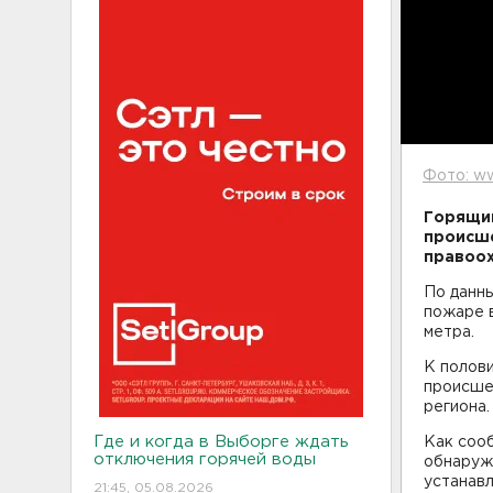
Фото: ww
Горящий
происше
правоох
По данны
пожаре 
метра.
К полови
происше
региона.
Где и когда в Выборге ждать
Как соо
отключения горячей воды
обнаруж
устанав
21:45, 05.08.2026