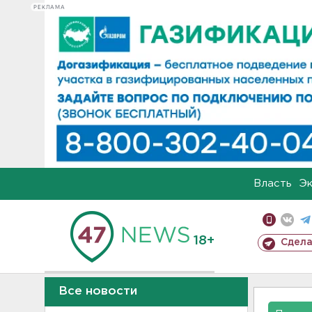
РЕКЛАМА
Власть
Э
18+
Сдела
Все новости