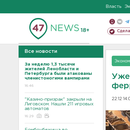
Власть
Э
18+
Сдела
Все новости
Эконом
За неделю 1,3 тысячи
жителей Ленобласти и
Петербурга были атакованы
Уже
членистоногими вампирами
фер
16:46
22:12 14
"Казино-призрак" закрыли на
Лиговском. Нашли 211 игровых
автоматов
16:29
Бомбоубежища во