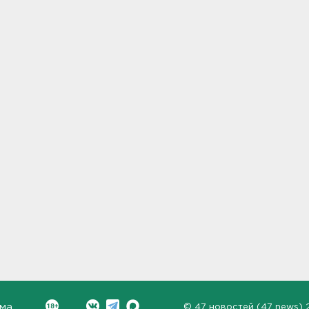
ма
©
47 новостей (47 news)