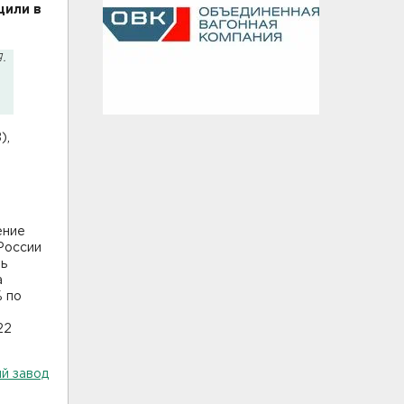
щили в
.
),
ение
России
ть
а
% по
22
ий завод