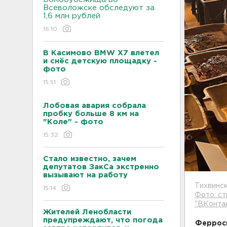
Всеволожске обследуют за
1,6 млн рублей
16:10
В Касимово BMW X7 влетел
и снёс детскую площадку -
фото
15:51
Лобовая авария собрала
пробку больше 8 км на
"Коле" - фото
15:32
Стало известно, зачем
депутатов ЗакСа экстренно
вызывают на работу
Тихвинс
15:14
Фото: ст
"ВКонта
Жителей Ленобласти
предупреждают, что погода
Ферросп