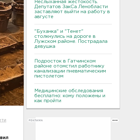
Неслыханная жестокость.
Депутатов ЗакСа Ленобласти
заставляют выйти на работу в
августе
"Буханка" и "Тенет"
столкнулись на дороге в
Лужском районе. Пострадала
девушка
Подросток в Гатчинском
районе отомстил работнику
канализации пневматическим
пистолетом
Медицинские обследования
бесплатно: кому положены и
как пройти
ети
РЕКЛАМА
овил