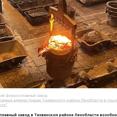
кий ферросплавный завод
раница администрации Тихвинского района Ленобласти в соцс
кте"
лавный завод в Тихвинском районе Ленобласти возобн