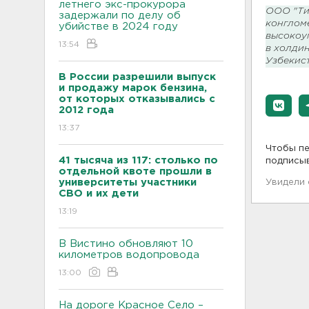
летнего экс-прокурора
ООО "Ти
задержали по делу об
конгломе
убийстве в 2024 году
высокоу
13:54
в холди
Узбекист
В России разрешили выпуск
и продажу марок бензина,
от которых отказывались с
2012 года
13:37
Чтобы пе
41 тысяча из 117: столько по
подписы
отдельной квоте прошли в
университеты участники
Увидели
СВО и их дети
13:19
В Вистино обновляют 10
километров водопровода
13:00
На дороге Красное Село –