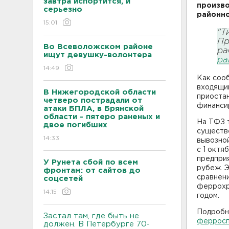
завтра испортится, и
произво
серьезно
районно
15:01
"Т
Пр
Во Всеволожском районе
ра
ищут девушку-волонтера
ра
14:49
Как сооб
входящий
В Нижегородской области
приоста
четверо пострадали от
финанси
атаки БПЛА, в Брянской
области - пятеро раненых и
На ТФЗ 
двое погибших
существ
14:33
вывозно
с 1 октя
предприя
У Рунета сбой по всем
рубеж. Э
фронтам: от сайтов до
сравнен
соцсетей
феррохр
14:15
годом.
Подробн
Застал там, где быть не
ферросп
должен. В Петербурге 70-