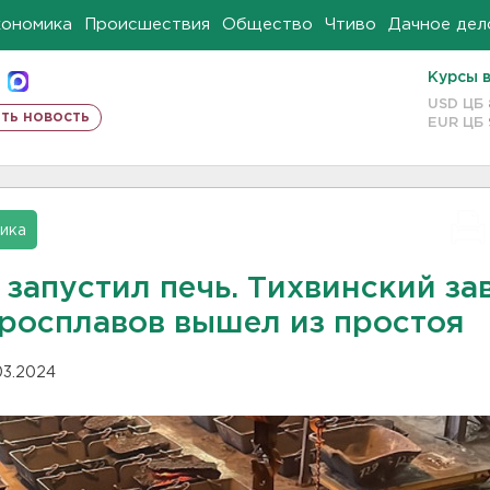
кономика
Происшествия
Общество
Чтиво
Дачное дел
Курсы 
USD ЦБ
ть новость
EUR ЦБ
ика
 запустил печь. Тихвинский за
росплавов вышел из простоя
.03.2024