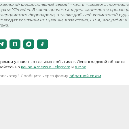
хвинский ферросплавный завод" - часть турецкого промышл
рата Yilmaden. В числе прочего холдинг занимается произво
глеродистого феррохрома, а также добычей хромитовой руды
нг входят компании из Щвеции, Казахстана, США, Колумбии и
ана.
рвыми узнавать о главных событиях в Ленинградской области -
вайтесь на
канал 47news в Telegram
и
в Maх
 опечатку? Сообщите через форму
обратной связи
.