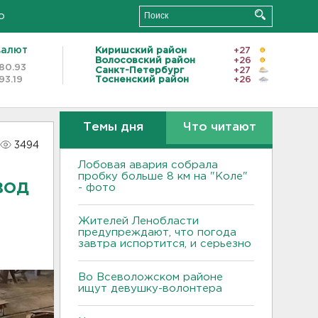
о
валют
Киришский район
+27
Волосовский район
+26
80.93
Санкт-Петербург
+27
93.19
Тосненский район
+26
Темы дня
Что читают
3494
Лобовая авария собрала
пробку больше 8 км на "Коле"
вод
- фото
Жителей Ленобласти
предупреждают, что погода
завтра испортится, и серьезно
Во Всеволожском районе
ищут девушку-волонтера