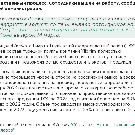
дственный процесс. Сотрудники вышли на работу, сооб
й администрации.
ихвинский ферросплавный завод вышел из простоя
едприятие запустило печь, вывело сотрудников на
боту", -
рассказали в администрации Тихвинского
йона
вечером 14 марта.
щал 47news, с 1 марта Тихвинский ферросплавный завод (ТФЗ
 в состав турецкой группы компаний Yildirim, полностью
новил производство. Решение было связано с отсутствием
рования и невозможностью осуществлять экспорт продукции.
тогда фиксировали, что уровень предложения ферросплавов
енно превышает уровень спроса на российском рынке, а введ
й таможенной пошлины на высокоуглеродистый феррохром в 
бря 2023 года полностью нивелировало конкурентоспособнос
тия на мировом рынке. Это привело к приостановке продаж з
кспорт продукции ТФЗ за 2023 год снизился более чем на 60
ию с 2022 годом. Объем производства высокоуглеродистого
ома в 2023 году уменьшился почти на 25% по сравнению с 20
ее читайте в материале 47news
"Сбыта нет. Встаёт Тихвинск
лавов"
.