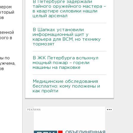
В Петербурге задержали
тайного оружейного мастера –
онером
в квартире силовики нашли
который
целый арсенал
ов
В Шапках установили
твенной
информационный щит у
рого в
карьера для ВСМ, но технику
тормозят
В ЖК Петербурга вспыхнул
ны по
мощный пожар – горели
ужчина,
машины на парковке
ов
Медицинские обследования
бесплатно: кому положены и
как пройти
РЕКЛАМА