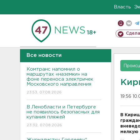
Власть
Э
18+
Сдела
Все новости
Проис
Комтранс напомнил о
маршрутах «наземки» на
фоне переноса электричек
Кир
Московского направления
23:53, 07.08.2026
19:56 10
В Ленобласти и Петербурге
не появилось безопасных для
В Кириш
купания пляжей
граждан
23:32, 07.08.2026
вневедо
мелкую 
Журналистку Гордееву*