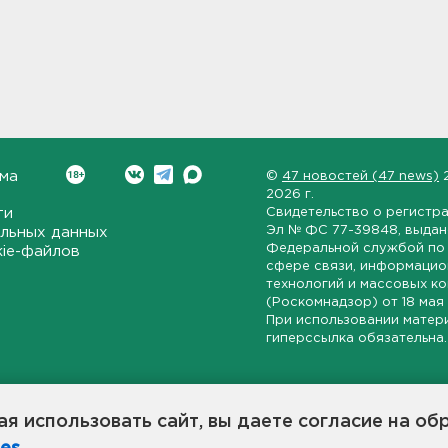
ма
©
47 новостей (47 news)
2026 г.
ти
Свидетельство о регистр
Эл № ФС 77-39848
, выда
льных данных
Федеральной службой по 
kie-файлов
сфере связи, информаци
технологий и массовых к
(Роскомнадзор) от
18 мая
При использовании матер
гиперссылка обязательна.
ет-издание, направленное на всестороннее освещение политиче
ской области, экономической и инвестиционной активности в ре
я использовать сайт, вы даете согласие на об
7 новостей» станет популярной и конструктивной площадкой дл