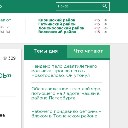
о
валют
Киришский район
+15
Гатчинский район
+15
82.17
Ломоносовский район
+17
94.84
Волховский район
+15
Темы дня
Что читают
329
Найдено тело девятилетнего
мальчика, пропавшего в
сь»
Новогорелово. Он утонул
Обезглавленное тело дайвера,
погибшего на Ладоге, нашли в
районе Петербурга
и
Рабочего придавило бетонным
на
блоком в Тосненском районе