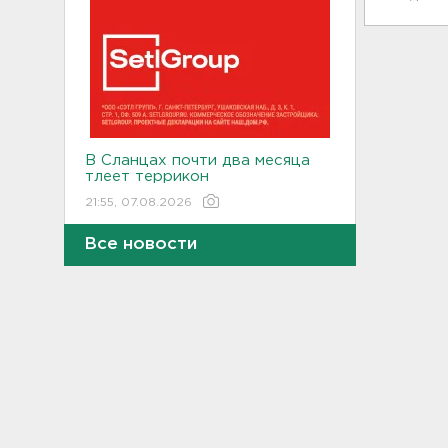
В Сланцах почти два месяца
тлеет террикон
21:55, 07.08.2026
Все новости
Дом культуры в Вознесенье
реконструируют
21:34, 07.08.2026
Новые лекарства могут
включить в список жизненно
необходимых в России
20:56, 07.08.2026
Жители Ленобласти могут