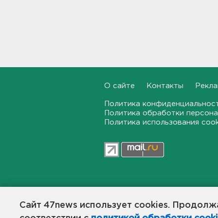
воспользоваться 110
цифровыми сервисами в МАХ
20:35, 07.08.2026
Тройняшек выписали из
Ленинградского
перинатального центра
20:16, 07.08.2026
О сайте
Контакты
Рекла
Больше часа.
Политика конфиденциальнос
Задерживаются электрички
Политика обработки персона
между Петербургом и
Политика использования coo
Ленобластью
19:57, 07.08.2026
В Гатчине два
спецтранспорта не поделили
дорогу
19:36, 07.08.2026
47news.ru — независимое интерн
общественной жизни в Ленинград
Сайт 47news использует cookies. Продолжа
Медведи Бу и Тяпа из «Дома
Создатели рассчитывают, что «4
тигра» в Ленобласти