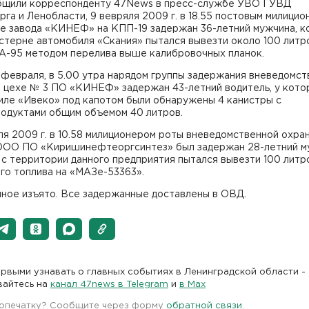
бщили корреспонденту 47News в пресс-службе УВО ГУВД
га и Ленобласти, 9 вевряля 2009 г. в 18.55 постовым милици
не завода «КИНЕФ» на КПП-19 задержан 36-летний мужчина, 
стерне автомобиля «Скания» пытался вывезти около 100 литр
 А-95 методом перелива выше калибровочных планок.
 февраля, в 5.00 утра нарядом группы задержания вневедомс
в цехе № 3 ПО «КИНЕФ» задержан 43-летний водитель, у кото
иле «Ивеко» под капотом были обнаружены 4 канистры с
одуктами общим объемом 40 литров.
я 2009 г. в 10.58 милиционером роты вневедомственной охра
ООО ПО «Киришинефтеоргсинтез» был задержан 28-летний м
с территории данного предприятия пытался вывезти 100 литр
го топлива на «МАЗе-53363».
ное изъято. Все задержанные доставлены в ОВД.
рвыми узнавать о главных событиях в Ленинградской области -
вайтесь на
канал 47news в Telegram
и
в Maх
 опечатку? Сообщите через форму
обратной связи
.