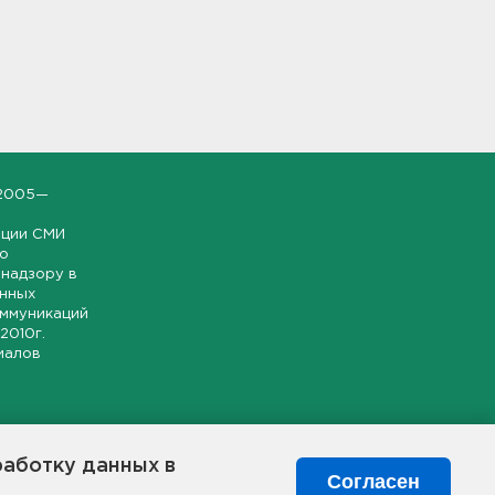
2005—
ации СМИ
но
надзору в
онных
оммуникаций
 2010г.
иалов
ской и
гионе.
работку данных в
я свободного
Согласен