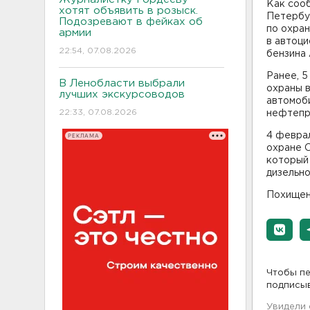
Как соо
хотят объявить в розыск.
Петербур
Подозревают в фейках об
по охра
армии
в автоци
22:54, 07.08.2026
бензина
Ранее, 5
В Ленобласти выбрали
охраны 
лучших экскурсоводов
автомоб
22:33, 07.08.2026
нефтепр
4 феврал
РЕКЛАМА
охране 
который 
дизельно
Похищен
Чтобы пе
подписы
Увидели