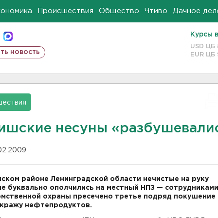
кономика
Происшествия
Общество
Чтиво
Дачное дел
Курсы 
USD ЦБ
ть новость
EUR ЦБ
шествия
ишские несуны «разбушевали
.02.2009
ском районе Ленинградской области нечистые на руку
е буквально ополчились на местный НПЗ — сотрудникам
мственной охраны пресечено третье подряд покушение 
кражу нефтепродуктов.