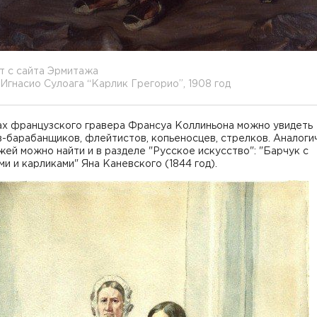
т с сайта Эрмитажа
Игнасио Сулоага “Карлик Грегорио”, 1908 год
ах французского гравера Франсуа Коллиньона можно увидеть
-барабанщиков, флейтистов, копьеносцев, стрелков. Аналоги
ей можно найти и в разделе "Русское искусство": "Барчук с
и и карликами" Яна Каневского (1844 год).