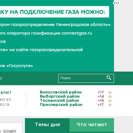
о
валют
Волосовский район
+17
Выборгский район
+14
80.93
Тосненский район
+16
93.19
Приозерский район
+17
Темы дня
Что читают
30985