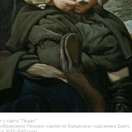
 с сайта "Прадо"
«Франсиско Лескано, карлик из Вальекаса» художника Диего
а, 1635-1645 годы