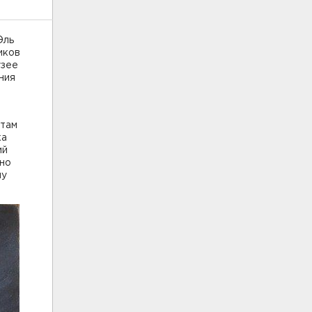
Эль
иков
узее
ния
атам
ка
ий
ано
чу