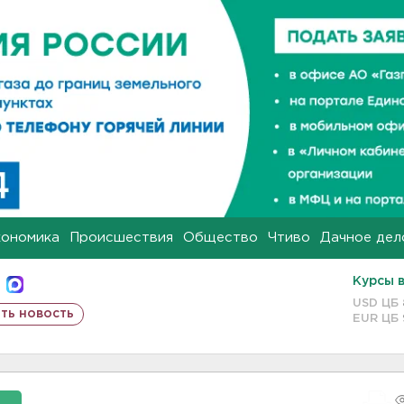
кономика
Происшествия
Общество
Чтиво
Дачное дел
Курсы 
USD ЦБ
ть новость
EUR ЦБ