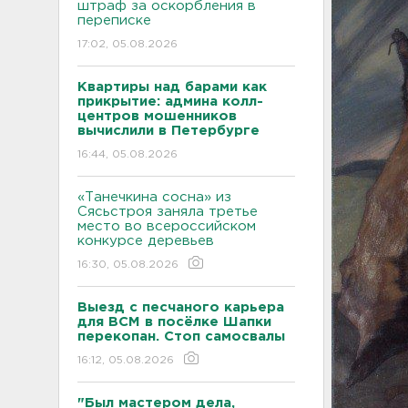
штраф за оскорбления в
переписке
17:02, 05.08.2026
Квартиры над барами как
прикрытие: админа колл-
центров мошенников
вычислили в Петербурге
16:44, 05.08.2026
«Танечкина сосна» из
Сясьстроя заняла третье
место во всероссийском
конкурсе деревьев
16:30, 05.08.2026
Выезд с песчаного карьера
для ВСМ в посёлке Шапки
перекопан. Стоп самосвалы
16:12, 05.08.2026
"Был мастером дела,