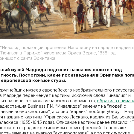
"Инвалид, подающий прошение Наполеону на параде гвардии 
Тюильри в Париже" живописца Ораса Верне, 1838 год
криншот с сайта Эрмитажа
ший музей Мадрида подгонит названия полотен под
тность. Посмотрим, какие произведения в Эрмитаже поп
 европейской конъюнктуры.
 крупнейших музеев европейского изобразительного искусств
в Мадриде переименует картины, исключив слова "инвалид" и
, из-за нового закона испанского парламента,
обратила внимани
адиостанция Business FM. "Инвалидов" заменят на "людей с
нными возможностями", а слово "карлик" вообще уберут. Нап
я название картины "Франсиско Лескано, карлик из Вальекаса
ласкеса (1635-1645 года). Описание картины ранее гласило: 
ости, он страдал кретинизмом с олигофренией. Теперь же
ость заменят на диагноз "ахондроплазия", а про психические