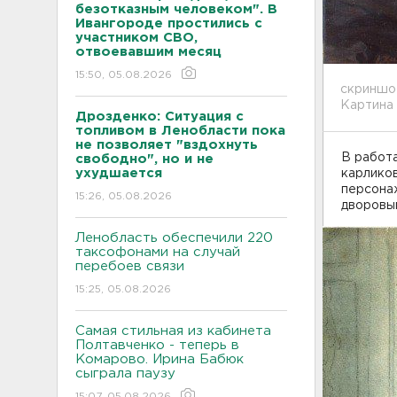
безотказным человеком". В
Ивангороде простились с
участником СВО,
отвоевавшим месяц
15:50, 05.08.2026
скриншо
Картина 
Дрозденко: Ситуация с
топливом в Ленобласти пока
не позволяет "вздохнуть
В работ
свободно", но и не
ухудшается
карликов
персонаж
15:26, 05.08.2026
дворовым
Ленобласть обеспечили 220
таксофонами на случай
перебоев связи
15:25, 05.08.2026
Самая стильная из кабинета
Полтавченко - теперь в
Комарово. Ирина Бабюк
сыграла паузу
15:07, 05.08.2026