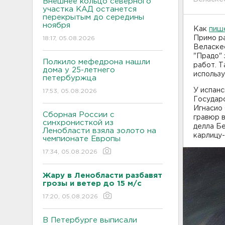
Внешнее кольцо северного
участка КАД останется
перекрытым до середины
ноября
Как
пише
Примо ра
18:17, 05.08.2026
Веласкес
"Прадо" 
Полкило мефедрона нашли
работ. Т
дома у 25-летнего
использ
петербуржца
У испанс
17:53, 05.08.2026
Государс
Игнасио 
Сборная России с
гравюр в
синхронисткой из
делла Бе
Ленобласти взяла золото на
карлицу-
чемпионате Европы
17:34, 05.08.2026
Жару в Ленобласти разбавят
грозы и ветер до 15 м/с
17:20, 05.08.2026
В Петербурге выписали