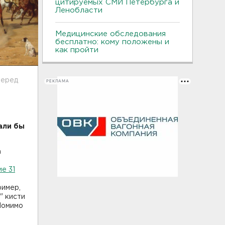
цитируемых СМИ Петербурга и
Ленобласти
Медицинские обследования
бесплатно: кому положены и
как пройти
перед
РЕКЛАМА
али бы
а
е 31
ример,
" кисти
"Помимо