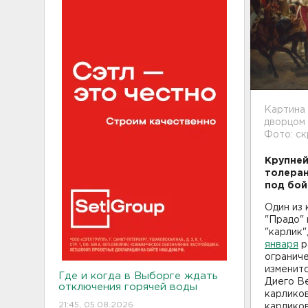
Картина 
дворцом 
Фото: с
Крупней
толеран
под бой
Один из
"Прадо" 
"карлик"
января
р
ограниче
изменитс
Где и когда в Выборге ждать
Диего Ве
отключения горячей воды
карликов
21:45, 05.08.2026
карликов