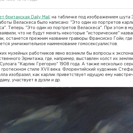
т британская Daily Mail
, на табличке под изображением шута 
боты Веласкеса было написано: "Это один из портретов карл
а". Теперь: "Это один из портретов Веласкеса". При этом в м
заявили, что не будут менять некоторые "исторические" назва
ак, останется прежним название гравюры Франсиско Гойи, где
уется уничижительное наименование гомосексуалистов.
ких музейных работников явно возникли бы вопросы к экспон
твенного Эрмитажа, где, например, выставлен холст их земля
Сулоага "Карлик Грегорио" 1908 года. А также несколько сер
 гротескном стиле XVII века. Флорентийский художник Стеф
лла изобразил, как карлик приветствует идущую ему навстре
даму, участвует в дуэли и др.