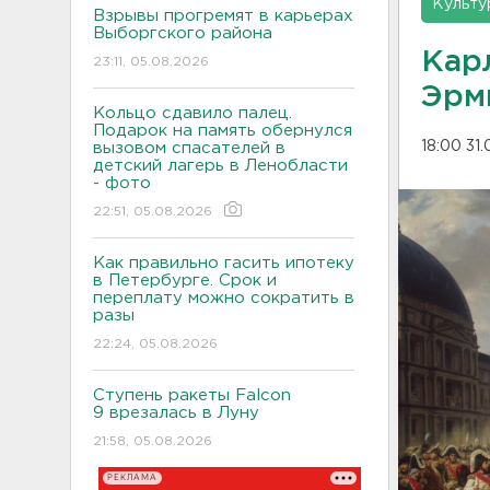
Культу
Взрывы прогремят в карьерах
Выборгского района
Кар
23:11, 05.08.2026
Эрм
Кольцо сдавило палец.
Подарок на память обернулся
18:00 31.
вызовом спасателей в
детский лагерь в Ленобласти
- фото
22:51, 05.08.2026
Как правильно гасить ипотеку
в Петербурге. Срок и
переплату можно сократить в
разы
22:24, 05.08.2026
Ступень ракеты Falcon
9 врезалась в Луну
21:58, 05.08.2026
РЕКЛАМА