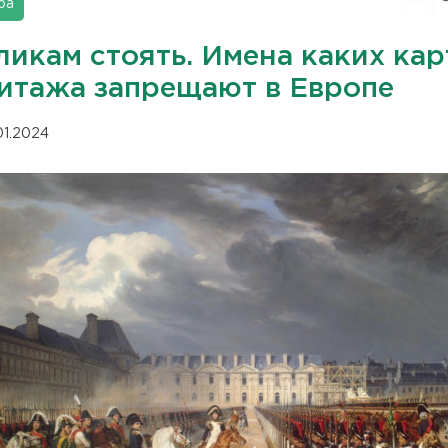
ра
ликам стоять. Имена каких ка
итажа запрещают в Европе
01.2024