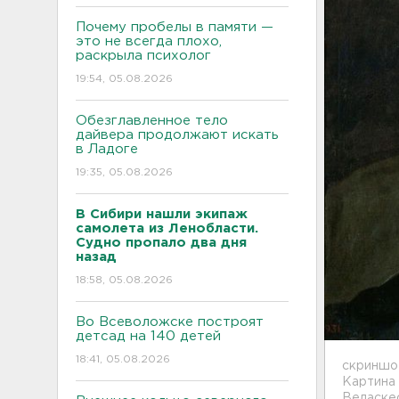
Почему пробелы в памяти —
это не всегда плохо,
раскрыла психолог
19:54, 05.08.2026
Обезглавленное тело
дайвера продолжают искать
в Ладоге
19:35, 05.08.2026
В Сибири нашли экипаж
самолета из Ленобласти.
Судно пропало два дня
назад
18:58, 05.08.2026
Во Всеволожске построят
детсад на 140 детей
18:41, 05.08.2026
скриншот
Картина 
Веласкес