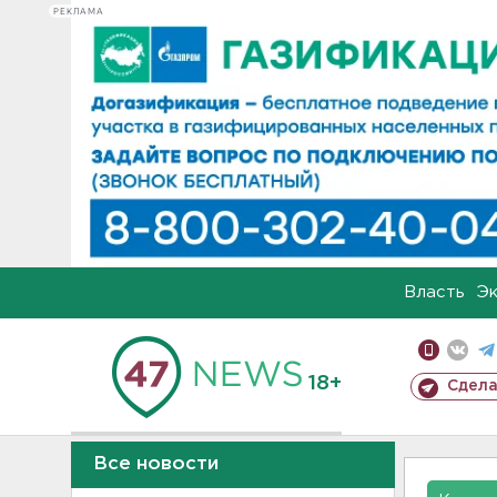
РЕКЛАМА
Власть
Э
18+
Сдела
Все новости