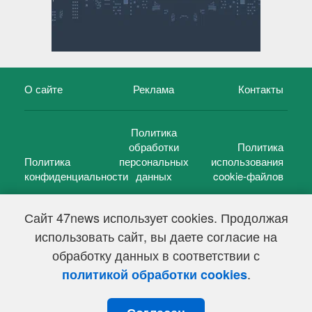
О сайте
Реклама
Контакты
Политика
обработки
Политика
Политика
персональных
использования
конфиденциальности
данных
cookie-файлов
Сайт 47news использует cookies. Продолжая
использовать сайт, вы даете согласие на
©
47 новостей (47 news)
2005 — 2026 г.
обработку данных в соответствии с
Свидетельство о регистрации СМИ Эл № ФС 77-39848, выдано
Федеральной службой по надзору в сфере связи,
.
политикой обработки cookies
информационных технологий и массовых коммуникаций
(Роскомнадзор) от 18 мая 2010г.