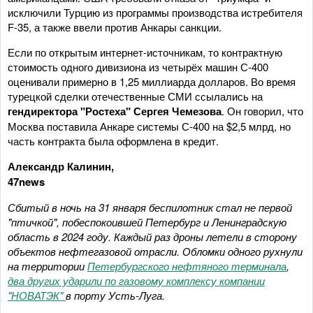
исключили Турцию из программы производства истребителя
F-35, а также ввели против Анкары санкции.
Если по открытым интернет-источникам, то контрактную
стоимость одного дивизиона из четырёх машин С-400
оценивали примерно в 1,25 миллиарда долларов. Во время
турецкой сделки отечественные СМИ ссылались на
гендиректора "Ростеха" Сергея Чемезова
. Он говорил, что
Москва поставила Анкаре системы С-400 на $2,5 млрд, но
часть контракта была оформлена в кредит.
Александр Калинин,
47news
Сбитый в ночь на 31 января беспилотник стал не первой
"птичкой", побеспокоившей Петербург и Ленинградскую
область в 2024 году. Каждый раз дроны летели в сторону
объектов нефтегазовой отрасли. Обломки одного рухнули
на территории
Петербургского нефтяного терминала
,
два других ударили по газовому комплексу компании
"НОВАТЭК"
в порту Усть-Луга.