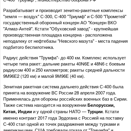
Разрабатывает и производит зенитно-ракетные комплексы
"земля — воздух" С-300, С-400 "Триумф" и С-500 "Прометей"
государственный оборонный концерн АО "Концерн ВКО
"Алмаз-Антей". Кстати "Обуховский завод" - крупнейшая
производственная площадка концерна - расположена
неподалеку от нефтебазы "Невского мазута" - места падения
подбитого беспилотника.
Радиус действия "Трумфа"- до 400 км. Комплекс использует
четыре типа ракет: дальние ракеты 40N6E и 48N6 с боевым
радиусом 400 и 250 километров; ракеты средней дальности
9M96Е2 (120 км) и малой 9М96Е (40 км).
Зенитная ракетная система дальнего действия С-400 была
принята на вооружение ВС России 28 апреля 2007 года.
Применялась для обороны российских военных баз в Сирии.
Также система находится на вооружении
Белоруссии,
Китая, Индии
и у одной страны НАТО —
Турции
. Кстати
именно контракт 2017 года Эрдогана с Россией на поставку
С-400 стал одной из точек раздражения между турками и
американцами. США требовали отказа от "Триумфа" и