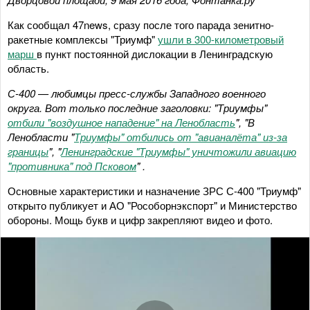
Как сообщал 47news, сразу после того парада зенитно-
ракетные комплексы "Триумф"
ушли в 300-километровый
марш
в пункт постоянной дислокации в Ленинградскую
область.
С-400 — любимцы пресс-службы Западного военного
округа. Вот только последние заголовки: "Триумфы"
отбили "воздушное нападение" на Ленобласть
", "В
Ленобласти "
Триумфы" отбились от "авианалёта" из-за
границы
", "
Ленинградские "Триумфы" уничтожили авиацию
"противника" под Псковом
" .
Основные характеристики и назначение ЗРС С-400 "Триумф"
открыто публикует и АО "Рособорнэкспорт" и Министерство
обороны. Мощь букв и цифр закрепляют видео и фото.