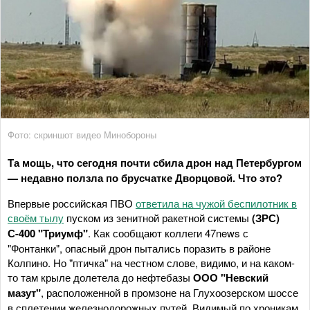
Фото: скриншот видео Минобороны
Та мощь, что сегодня почти сбила дрон над Петербургом
— недавно ползла по брусчатке Дворцовой. Что это?
Впервые российская ПВО
ответила на чужой беспилотник в
своём тылу
пуском из зенитной ракетной системы
(ЗРС)
С-400 "Триумф"
. Как сообщают коллеги 47news с
"Фонтанки", опасный дрон пытались поразить в районе
Колпино. Но "птичка" на честном слове, видимо, и на каком-
то там крыле долетела до нефтебазы
ООО "Невский
мазут"
, расположенной в промзоне на Глухоозерском шоссе
в сплетении железнодорожных путей. Видимый по хроникам