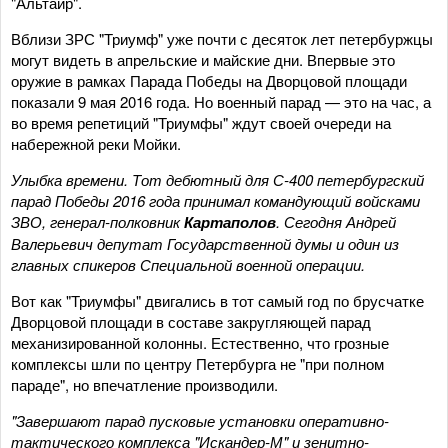
"Альтаир".
Вблизи ЗРС "Триумф" уже почти с десяток лет петербуржцы
могут видеть в апрельские и майские дни. Впервые это
оружие в рамках Парада Победы на Дворцовой площади
показали 9 мая 2016 года. Но военный парад — это на час, а
во время репетиций "Триумфы" ждут своей очереди на
набережной реки Мойки.
Улыбка времени. Тот дебютный для С-400 петербургский
парад Победы 2016 года принимал командующий войсками
ЗВО, генерал-полковник
Картаполов
. Сегодня Андрей
Валерьевич депутат Государственной думы и один из
главных спикеров Специальной военной операции.
Вот как "Триумфы" двигались в тот самый год по брусчатке
Дворцовой площади в составе закругляющей парад
механизированной колонны. Естественно, что грозные
комплексы шли по центру Петербурга не "при полном
параде", но впечатление производили.
"Завершают парад пусковые установки оперативно-
тактического комплекса "Искандер-М" и зенитно-