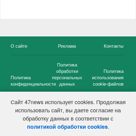
О сайте
Реклама
Контакты
Политика
обработки
Политика
Политика
персональных
использования
конфиденциальности
данных
cookie-файлов
Сайт 47news использует cookies. Продолжая
использовать сайт, вы даете согласие на
©
47 новостей (47 news)
2005 — 2026 г.
обработку данных в соответствии с
Свидетельство о регистрации СМИ Эл № ФС 77-39848, выдано
Федеральной службой по надзору в сфере связи,
.
политикой обработки cookies
информационных технологий и массовых коммуникаций
(Роскомнадзор) от 18 мая 2010г.