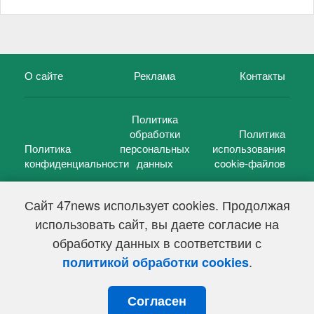
О сайте
Реклама
Контакты
Политика
обработки
Политика
Политика
персональных
использования
конфиденциальности
данных
cookie-файлов
Сайт 47news использует cookies. Продолжая
использовать сайт, вы даете согласие на
©
47 новостей (47 news)
2005 — 2026 г.
обработку данных в соответствии с
Свидетельство о регистрации СМИ Эл № ФС 77-39848, выдано
Федеральной службой по надзору в сфере связи,
.
политикой обработки cookies
информационных технологий и массовых коммуникаций
(Роскомнадзор) от 18 мая 2010г.
Согласен