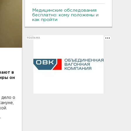
Медицинские обследования
бесплатно: кому положены и
как пройти
РЕКЛАМА
вают в
тиры он
 дело о
ануне,
кой.
ь