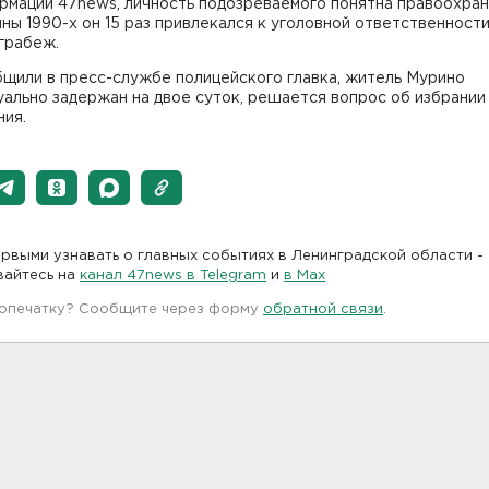
рмации 47news, личность подозреваемого понятна правоохран
ны 1990-х он 15 раз привлекался к уголовной ответственности
 грабеж.
бщили в пресс-службе полицейского главка, житель Мурино
ально задержан на двое суток, решается вопрос об избрании
ния.
рвыми узнавать о главных событиях в Ленинградской области -
вайтесь на
канал 47news в Telegram
и
в Maх
 опечатку? Сообщите через форму
обратной связи
.