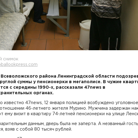
й снимок
oballookpress.com
Всеволожского района Ленинградской области подозре
руглой суммы у пенсионерки в мегаполисе. В чужие квар
тся с середины 1990-х, рассказали 47news в
ранительных органах.
о известно 47news, 12 января полицией возбуждено уголовное
 отношении 46-летнего жителя Мурино. Мужчина задержан нак
т ему визит в квартиру 74-летней пенсионерки на улице Ленс
арительным данным, дверь была не заперта. А незванный гост
я, взяв с собой 80 тысяч рублей.