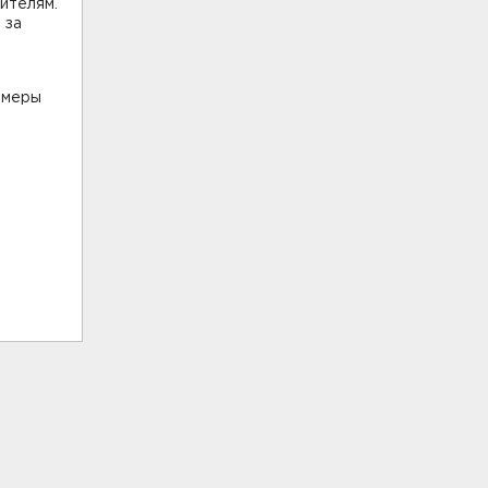
ителям.
 за
 меры