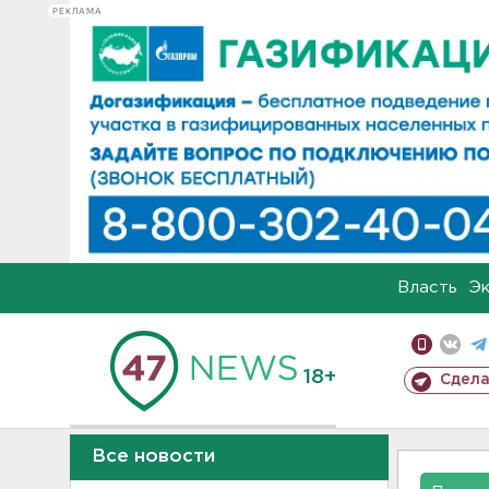
РЕКЛАМА
Власть
Э
18+
Сдела
Все новости