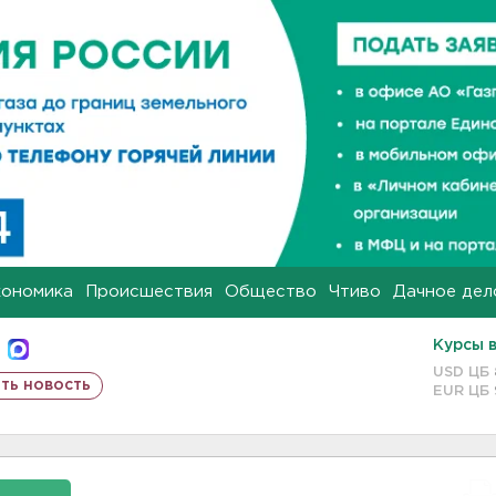
кономика
Происшествия
Общество
Чтиво
Дачное дел
Курсы 
USD ЦБ
ть новость
EUR ЦБ