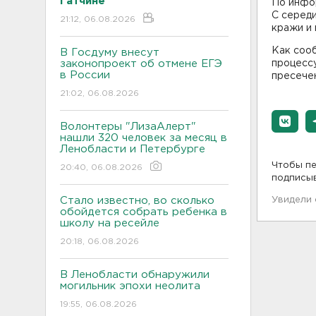
Гатчине
По инфо
С середи
21:12, 06.08.2026
кражи и
Как соо
В Госдуму внесут
законопроект об отмене ЕГЭ
процессу
в России
пресече
21:02, 06.08.2026
Волонтеры "ЛизаАлерт"
нашли 320 человек за месяц в
Ленобласти и Петербурге
Чтобы пе
20:40, 06.08.2026
подписы
Стало известно, во сколько
Увидели
обойдется собрать ребенка в
школу на ресейле
20:18, 06.08.2026
В Ленобласти обнаружили
могильник эпохи неолита
19:55, 06.08.2026