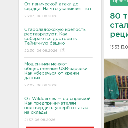
Проис
От панической атаки до
сердца. На что указывает пот
80 
23:03, 06.08.2026
ста
Староладожскую крепость
рец
реставрируют. Как
собираются достроить
Тайничную башню
13:53 13.
22:30, 06.08.2026
Мошенники меняют
общественные USB-зарядки.
Как уберечься от кражи
данных
22:02, 06.08.2026
От Wildberries — со справкой.
Как предпринимателям
подтвердить ущерб от атак
на склады
21:37, 06.08.2026