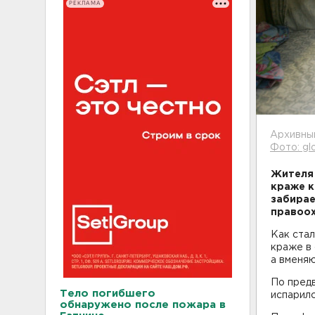
РЕКЛАМА
Архивны
Фото: gl
Жителя 
краже к
забирае
правоох
Как стал
краже в
а вменяю
По предв
Тело погибшего
испарилс
обнаружено после пожара в