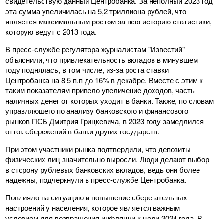
свидетельствую данный Центробанка. За неполный 2023 год
эта сумма увеличилась на 5,2 триллиона рублей, что
является максимальным ростом за всю историю статистики,
которую ведут с 2013 года.
В пресс-службе регулятора журналистам "Известий"
объяснили, что привлекательность вкладов в минувшем
году поднялась, в том числе, из-за роста ставки
Центробанка на 8,5 п.п до 16% в декабре. Вместе с этим к
таким показателям привело увеличение доходов, часть
наличных денег от которых уходит в банки. Также, по словам
управляющего по анализу банковского и финансового
рынков ПСБ Дмитрия Грицкевича, в 2023 году замедлился
отток сбережений в банки других государств.
При этом участники рынка подтвердили, что депозиты
физических лиц значительно выросли. Люди делают выбор
в сторону рублевых банковских вкладов, ведь они более
надежны, подчеркнули в пресс-службе Центробанка.
Повлияло на ситуацию и повышение сберегательных
настроений у населения, которое является важным
условием для возвращения инфляции к цели 2024 года. В