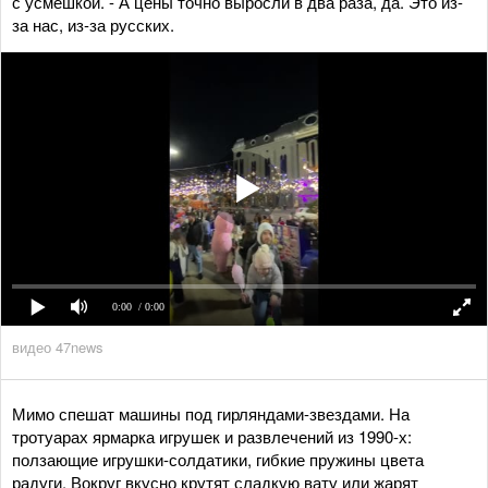
с усмешкой. - А цены точно выросли в два раза, да. Это из-
за нас, из-за русских.
0:00
/ 0:00
видео 47news
Мимо спешат машины под гирляндами-звездами. На
тротуарах ярмарка игрушек и развлечений из 1990-х:
ползающие игрушки-солдатики, гибкие пружины цвета
радуги. Вокруг вкусно крутят сладкую вату или жарят