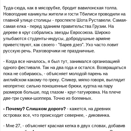
Туда-сюда, как в мясорубке, бродит вавилонская толпа.
Новогодние каникулы жители и гости Тбилиси проводили на
главной улице столицы - проспекте Шота Руставели. Самая-
самая елка - перед зданием правительства Грузии. На
дереве в круг собрались звезды Евросоюза. Широко
улыбаются студенты-индусы, добродушные армяне
приветствуют, как своего - "барев дзез". Ухо часто ловит
русскую речь. Разговорчики не праздничные.
- Когда все началось, я был тут, занимался организацией
одного фестиваля. Так на два года и остался. Возвращаться
пока не собираюсь, - объясняет молодой парень на
английском какому-то греку. Спикер, мягко говоря, выглядит
неопрятно: сильно поношенные брюки, куртка на пару
размеров больше, под глазом - круг-татуировка. На плече
две-три сумки-шоппера. Точно из богемных.
- Почему? Слишком дорого?
- кажется, на древних
островах все, что происходит севернее, - диковинка.
- Мне 27, - объясняет красная кепка в двух словах, добавив