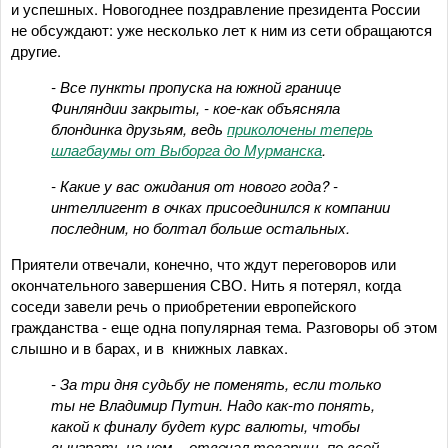
и успешных. Новогоднее поздравление президента России
не обсуждают: уже несколько лет к ним из сети обращаются
другие.
- Все пункты пропуска на южной границе
Финляндии закрыты, - кое-как объясняла
блондинка друзьям, ведь
приколочены теперь
шлагбаумы от Выборга до Мурманска
.
- Какие у вас ожидания от нового года? -
интеллигент в очках присоединился к компании
последним, но болтал больше остальных.
Приятели отвечали, конечно, что ждут переговоров или
окончательного завершения СВО. Нить я потерял, когда
соседи завели речь о приобретении европейского
гражданства - еще одна популярная тема. Разговоры об этом
слышно и в барах, и в книжных лавках.
- За три дня судьбу не поменять, если только
ты не Владимир Путин. Надо как-то понять,
какой к финалу будет курс валюты, чтобы
выиграть на нем, - отвечал товарищ, по всей