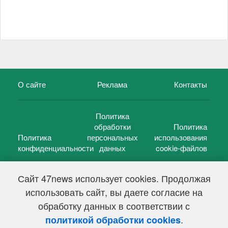
О сайте
Реклама
Контакты
Политика
обработки
Политика
Политика
персональных
использования
конфиденциальности
данных
cookie-файлов
Сайт 47news использует cookies. Продолжая
использовать сайт, вы даете согласие на
©
47 новостей (47 news)
2005 — 2026 г.
обработку данных в соответствии с
Свидетельство о регистрации СМИ Эл № ФС 77-39848, выдано
Федеральной службой по надзору в сфере связи,
.
политикой обработки cookies
информационных технологий и массовых коммуникаций