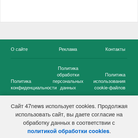
О сайте
Реклама
Контакты
Политика
обработки
Политика
Политика
персональных
использования
конфиденциальности
данных
cookie-файлов
Сайт 47news использует cookies. Продолжая
использовать сайт, вы даете согласие на
©
47 новостей (47 news)
2005 — 2026 г.
обработку данных в соответствии с
Свидетельство о регистрации СМИ Эл № ФС 77-39848, выдано
Федеральной службой по надзору в сфере связи,
.
политикой обработки cookies
информационных технологий и массовых коммуникаций