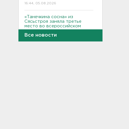
16:44, 05.08.2026
«Танечкина сосна» из
Сясьстроя заняла третье
место во всероссийском
конкурсе деревьев
Все новости
16:30, 05.08.2026
Выезд с песчаного карьера
для ВСМ в посёлке Шапки
перекопан. Стоп самосвалы
16:12, 05.08.2026
"Был мастером дела,
безотказным человеком". В
Ивангороде простились с
участником СВО,
отвоевавшим месяц
15:50, 05.08.2026
Дрозденко: Ситуация с
топливом в Ленобласти пока