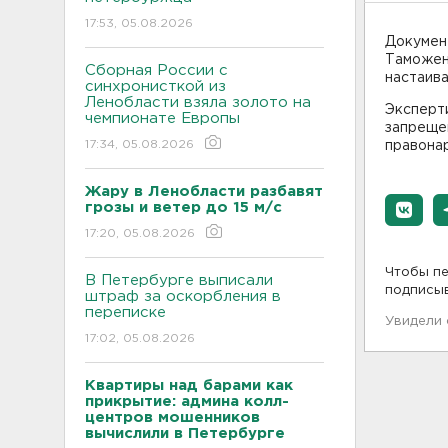
17:53, 05.08.2026
Документ
Таможенн
Сборная России с
настаива
синхронисткой из
Ленобласти взяла золото на
Эксперти
чемпионате Европы
запреще
17:34, 05.08.2026
правона
Жару в Ленобласти разбавят
грозы и ветер до 15 м/с
17:20, 05.08.2026
Чтобы пе
В Петербурге выписали
подписы
штраф за оскорбления в
переписке
Увидели
17:02, 05.08.2026
Квартиры над барами как
прикрытие: админа колл-
центров мошенников
вычислили в Петербурге