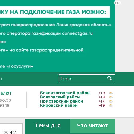
о
валют
Бокситогорский район
+19
Волховский район
+18
80.93
Приозерский район
+17
93.19
Кировский район
+19
Темы дня
Что читают
441