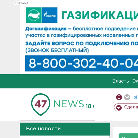
РЕКЛАМА
Власть
Э
18+
Сдела
Все новости