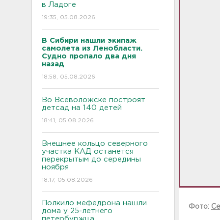
в Ладоге
19:35, 05.08.2026
В Сибири нашли экипаж
самолета из Ленобласти.
Судно пропало два дня
назад
18:58, 05.08.2026
Во Всеволожске построят
детсад на 140 детей
18:41, 05.08.2026
Внешнее кольцо северного
участка КАД останется
перекрытым до середины
ноября
18:17, 05.08.2026
Полкило мефедрона нашли
Фото:
Се
дома у 25-летнего
петербуржца