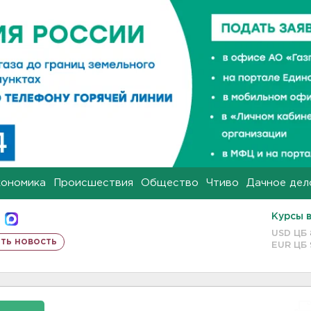
кономика
Происшествия
Общество
Чтиво
Дачное дел
Курсы 
USD ЦБ
ть новость
EUR ЦБ