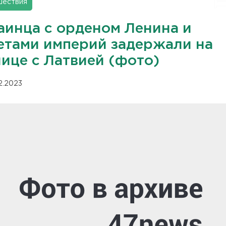
шествия
аинца с орденом Ленина и
етами империй задержали на
нице с Латвией (фото)
12.2023