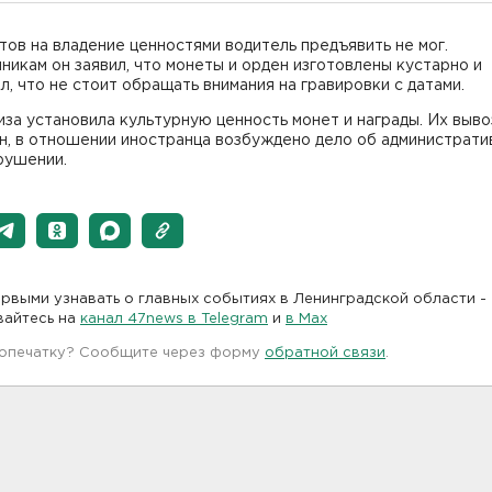
ов на владение ценностями водитель предъявить не мог.
икам он заявил, что монеты и орден изготовлены кустарно и
л, что не стоит обращать внимания на гравировки с датами.
за установила культурную ценность монет и награды. Их выво
н, в отношении иностранца возбуждено дело об администрати
рушении.
рвыми узнавать о главных событиях в Ленинградской области -
вайтесь на
канал 47news в Telegram
и
в Maх
 опечатку? Сообщите через форму
обратной связи
.