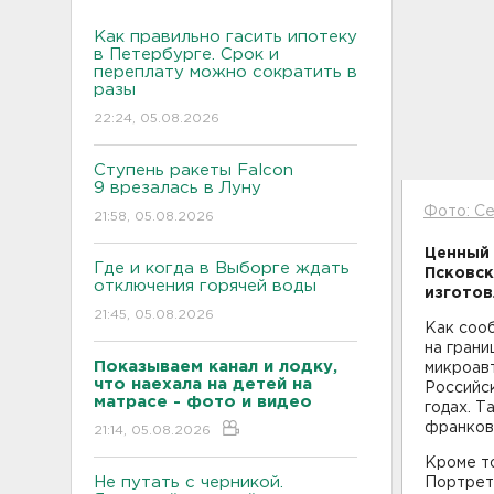
Как правильно гасить ипотеку
в Петербурге. Срок и
переплату можно сократить в
разы
22:24, 05.08.2026
Ступень ракеты Falcon
9 врезалась в Луну
Фото: С
21:58, 05.08.2026
Ценный 
Где и когда в Выборге ждать
Псковск
отключения горячей воды
изготов
21:45, 05.08.2026
Как соо
на грани
Показываем канал и лодку,
микроав
что наехала на детей на
Российск
матрасе - фото и видео
годах. 
франков 
21:14, 05.08.2026
Кроме то
Не путать с черникой.
Портрет