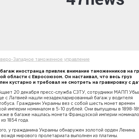
еверо-Западное таможенное управление
багаж иностранца привлек внимание таможенников на г
ой области с Евросоюзом. Он настаивал, что весь груз
лен кустарно и требовал не смотреть на гравировку с да
бщает 20 декабря пресс-служба СЗТУ, сотрудники МАПП Убы
це с Латвией нашли незадекларированный багаж у водителя
тобуса. Гражданин Украины вез с собой шесть монет времен
ой империи номиналом в 5-10 рублей. Они выпущены в 1898-18
Также в багаже нашлась монета Французской империи номинал
из 1854 года.
го, у гражданина Украины обнаружен золотой орден Ленина.
 вождя мирового пролетариата выполнен из платины.