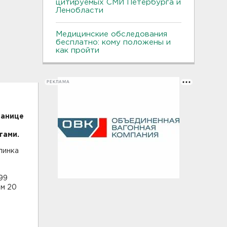
цитируемых СМИ Петербурга и
Ленобласти
Медицинские обследования
бесплатно: кому положены и
как пройти
РЕКЛАМА
ранице
тами.
линка
99
ом 20