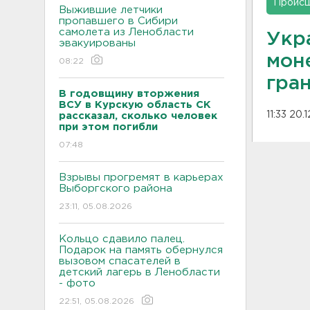
Проис
Выжившие летчики
пропавшего в Сибири
самолета из Ленобласти
Укр
эвакуированы
мон
08:22
гра
В годовщину вторжения
ВСУ в Курскую область СК
11:33 20.
рассказал, сколько человек
при этом погибли
07:48
Взрывы прогремят в карьерах
Выборгского района
23:11, 05.08.2026
Кольцо сдавило палец.
Подарок на память обернулся
вызовом спасателей в
детский лагерь в Ленобласти
- фото
22:51, 05.08.2026