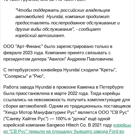
"Чтобы поддержать российских владельцев
автомобилей Hyundai, компания продолжит
предоставлять послепродажное обслуживание и
другие виды обслуживания", - сообщает
корейский автогигант.
ООО "Арт-Финанс" было зарегистрировано только в
феврале 2023 года. Компанию принято связывать с
президентом дилера "Авилон" Андреем Павловичем.
С петербургского конвейера Hyundai сходили "Креты",
"Солярисы" и "Рио",
Работа завода Hyundai в промзоне Каменка в Петербурге
была приостановлена в марте 2022 года. Тогда корейцы
ссылались на невозможность получить комплектующие для
сборки автомобилей. Одним из традиционныхь поставщиков
"Хендэ Мотор Мануфактуринг Рус" является ООО "СВ Рус"
("Сангву Хайтек Рус") — 100%-я "дочка" ещё одной
корейской компании Sangwoo Hitech Co. В 2021 году
корейцы
из "СВ Рус" пришли на площадку бывшего завода Ford во