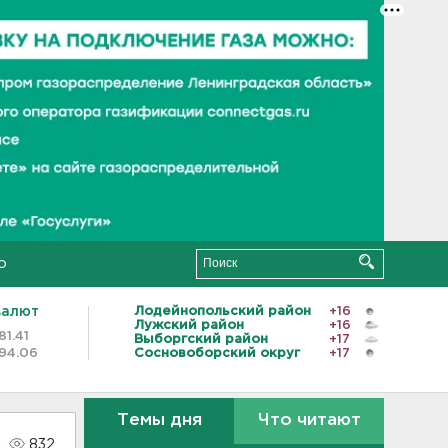
о
валют
Лодейнопольский район
+16
Лужский район
+16
81.41
Выборгский район
+17
94.06
Сосновоборский округ
+17
Темы дня
Что читают
832