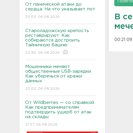
Полити
От панической атаки до
сердца. На что указывает пот
В с
23:03, 06.08.2026
меч
Староладожскую крепость
реставрируют. Как
00:21 09
собираются достроить
Тайничную башню
22:30, 06.08.2026
Мошенники меняют
общественные USB-зарядки.
Как уберечься от кражи
данных
22:02, 06.08.2026
От Wildberries — со справкой.
Как предпринимателям
подтвердить ущерб от атак
на склады
21:37, 06.08.2026