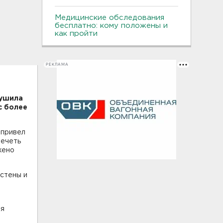
Медицинские обследования
бесплатно: кому положены и
как пройти
РЕКЛАМА
рушила
с более
 привел
мечеть
жено
стены и
ая