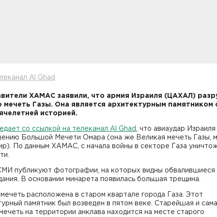
леканал Al Ghad
вители ХАМАС заявили, что армия Израиля (ЦАХАЛ) раз
 мечеть Газы. Она является архитектурным памятником 
ячелетней историей.
дает со ссылкой на телеканал Al Ghad
, что авиаудар Израиля
шению Большой Мечети Омара (она же Великая мечеть Газы, 
р). По данным ХАМАС, с начала войны в секторе Газа уничто
ти.
СМИ публикуют фотографии, на которых видны обвалившиеся 
ания. В основании минарета появилась большая трещина.
мечеть расположена в старом квартале города Газа. Этот
урный памятник был возведен в пятом веке. Старейшая и сам
мечеть на территории анклава находится на месте старого