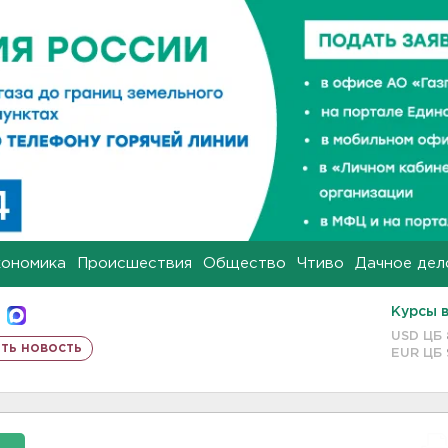
кономика
Происшествия
Общество
Чтиво
Дачное дел
Курсы 
USD ЦБ
ть новость
EUR ЦБ