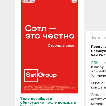
РЕКЛАМА
Фото: те
Предста
Великую
чем тыс
РБК пере
к разру
Аль-Каби
104 мече
Многие 
крыша зд
Великая 
Тело погибшего
архитект
обнаружено после пожара в
крупная 