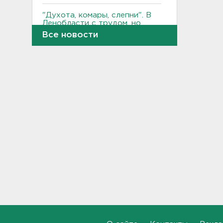
"Духота, комары, слепни". В
Ленобласти с трудом, но
находят грибы и ягоды в лесу
Все новости
19:36, 06.08.2026
Ученые пришли к выводу, что
дача или проживание рядом с
парком спасает от этой
болезни
19:07, 06.08.2026
Для иностранных
абитуриентов хотят ввести
экзамен по русскому
18:49, 06.08.2026
Смертельное ДТП
произошло на КАД у Низино
18:23, 06.08.2026