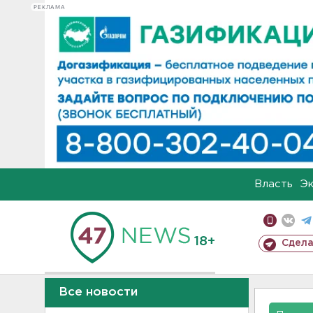
РЕКЛАМА
Власть
Э
18+
Сдела
Все новости